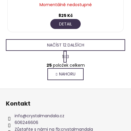
Momentálně nedostupné
825 Kč
DETAIL
NAČÍST 12 DALŠÍCH
S
1
3
t
O
r
25
položek celkem
v
á
NAHORU
l
n
k
á
o
d
Z
v
a
á
á
c
Kontakt
n
p
í
í
p
a
info
@
crystalmandala.cz
r
t
606246606
v
í
Zůstaňte s námi na fb:crystalmandala