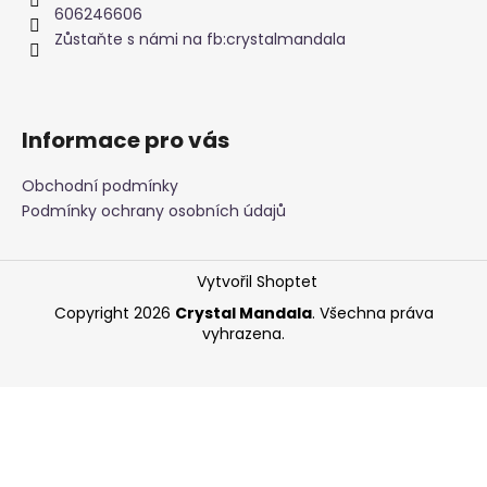
t
606246606
a
í
Zůstaňte s námi na fb:crystalmandala
j
í
t
?
Informace pro vás
Obchodní podmínky
Podmínky ochrany osobních údajů
HLEDAT
Vytvořil Shoptet
Copyright 2026
Crystal Mandala
. Všechna práva
vyhrazena.
D
o
p
o
r
u