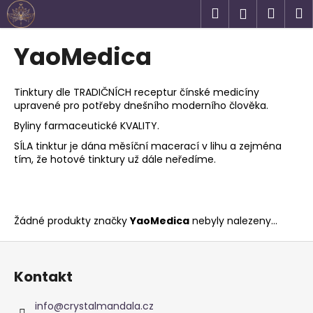
K
Přejít
Hledat
Náku
M
Přihlášen
na
o
obsah
Zpět
Zpět
košík
š
YaoMedica
í
C
k
o
Tinktury dle TRADIČNÍCH receptur čínské medicíny
upravené pro potřeby dnešního moderního člověka.
p
Byliny farmaceutické KVALITY.
o
t
SÍLA tinktur je dána měsíční macerací v lihu a zejména
tím, že hotové tinktury už dále neředíme.
ř
e
b
u
Žádné produkty značky
YaoMedica
nebyly nalezeny...
j
Z
e
á
t
Kontakt
p
e
a
info
@
crystalmandala.cz
n