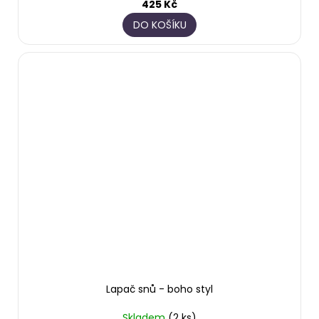
425 Kč
DO KOŠÍKU
Lapač snů - boho styl
Skladem
(2 ks)