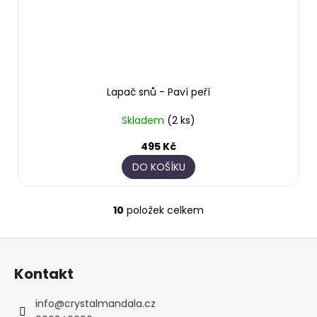
Lapač snů - Paví peří
Skladem
(2 ks)
495 Kč
DO KOŠÍKU
10
položek celkem
O
v
Z
l
á
á
Kontakt
d
p
a
a
info
@
crystalmandala.cz
c