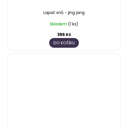
Lapač snů - jing jang
Skladem
(1 ks)
365 Kč
DO KOŠÍKU