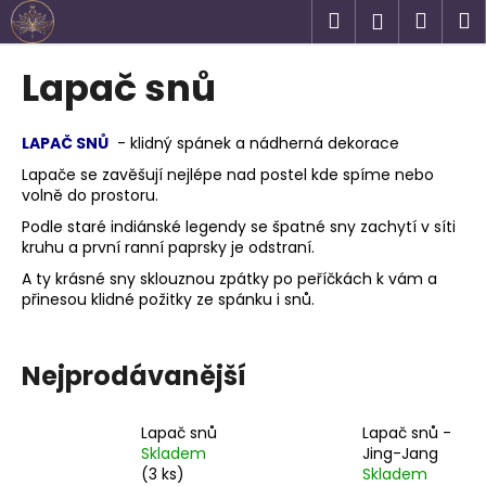
K
Přejít
Hledat
Náku
M
Přihlášen
na
o
obsah
Zpět
Zpět
košík
š
Lapač snů
í
C
k
o
LAPAČ SNŮ
- klidný spánek a nádherná dekorace
p
Lapače se zavěšují nejlépe nad postel kde spíme nebo
volně do prostoru.
o
t
Podle staré indiánské legendy se špatné sny zachytí v síti
kruhu a první ranní paprsky je odstraní.
ř
A ty krásné sny sklouznou zpátky po peříčkách k vám a
e
přinesou klidné požitky ze spánku i snů.
b
u
j
Nejprodávanější
e
t
Lapač snů
Lapač snů -
e
Skladem
Jing-Jang
(3 ks)
Skladem
n