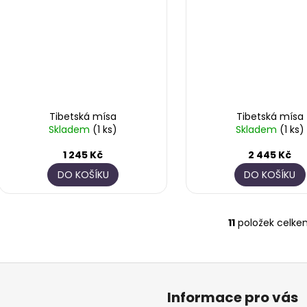
Tibetská mísa
Tibetská mísa
Skladem
(1 ks)
Skladem
(1 ks)
1 245 Kč
2 445 Kč
DO KOŠÍKU
DO KOŠÍKU
11
položek celke
O
v
l
á
d
Informace pro vás
a