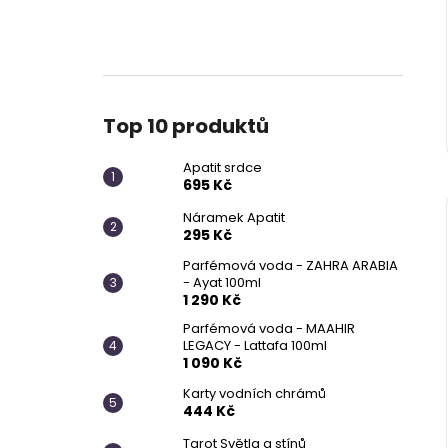
Top 10 produktů
Apatit srdce
695 Kč
Náramek Apatit
295 Kč
Parfémová voda - ZAHRA ARABIA
- Ayat 100ml
1 290 Kč
Parfémová voda - MAAHIR
LEGACY - Lattafa 100ml
1 090 Kč
Karty vodních chrámů
444 Kč
Tarot Světla a stínů