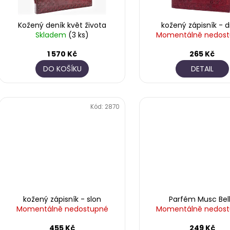
r
u
o
k
Kožený deník květ života
kožený zápisník - d
d
t
Skladem
(3 ks)
Momentálně nedos
u
ů
k
1 570 Kč
265 Kč
t
DO KOŠÍKU
DETAIL
ů
Kód:
2870
kožený zápisník - slon
Parfém Musc Bel
Momentálně nedostupné
Momentálně nedos
455 Kč
249 Kč