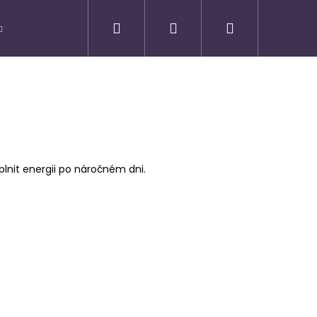
Hledat
Přihlášení
Nákupní
košík
oplnit energii po náročném dni.
Následující