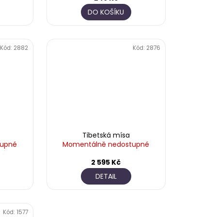
DO KOŠÍKU
Kód:
2882
Kód:
2876
Tibetská mísa
tupné
Momentálně nedostupné
2 595 Kč
DETAIL
Kód:
1577