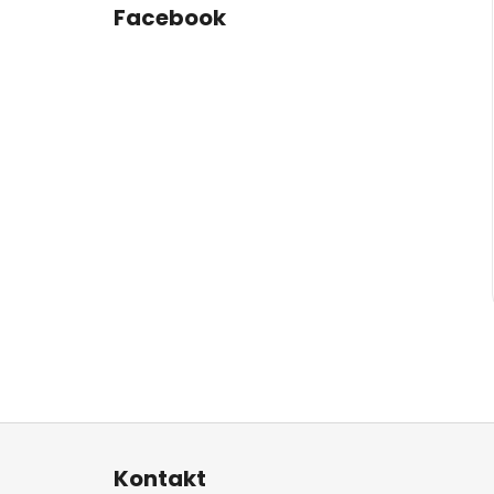
Facebook
Z
á
Kontakt
p