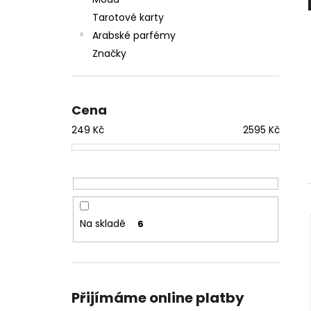
APATIT SRDCE
l
Tarotové karty
695 Kč
Arabské parfémy
Značky
Cena
249
Kč
2595
Kč
Na skladě
6
Přijímáme online platby