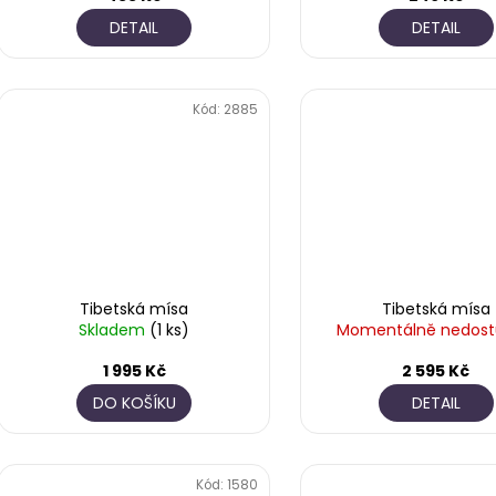
DETAIL
DETAIL
Kód:
2885
Tibetská mísa
Tibetská mísa
Skladem
(1 ks)
Momentálně nedos
1 995 Kč
2 595 Kč
DO KOŠÍKU
DETAIL
Kód:
1580