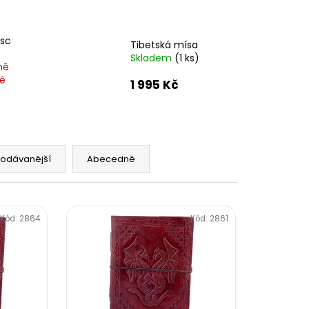
A - ZAHRA ARABIA -
sc
Tibetská mísa
Skladem
(1 ks)
ně
é
1 995 Kč
rodávanější
Abecedně
Kód:
2864
Kód:
2861