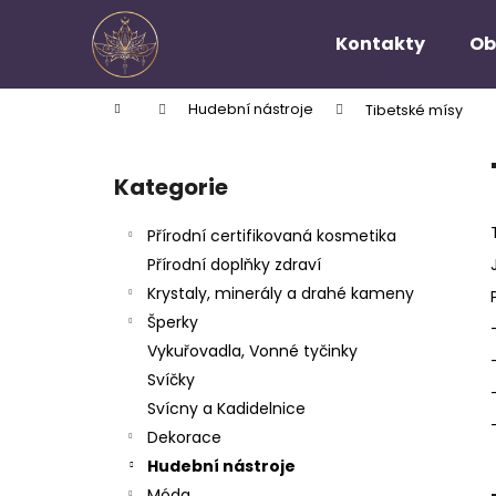
K
Přejít
na
o
Kontakty
Ob
obsah
Zpět
Zpět
š
do
do
í
Domů
Hudební nástroje
Tibetské mísy
k
obchodu
obchodu
P
o
Kategorie
Přeskočit
s
kategorie
t
Přírodní certifikovaná kosmetika
r
Přírodní doplňky zdraví
a
Krystaly, minerály a drahé kameny
n
Šperky
n
Vykuřovadla, Vonné tyčinky
í
Svíčky
p
Svícny a Kadidelnice
a
Dekorace
n
Hudební nástroje
e
Móda