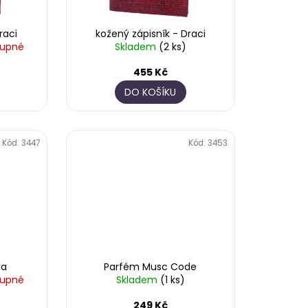
raci
kožený zápisník - Draci
tupné
Skladem
(2 ks)
455 Kč
DO KOŠÍKU
Kód:
3447
Kód:
3453
la
Parfém Musc Code
tupné
Skladem
(1 ks)
249 Kč