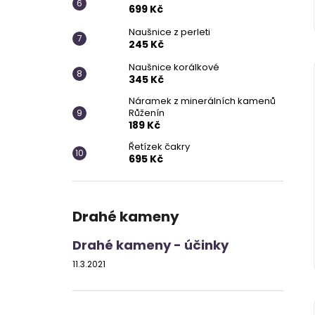
699 Kč
Naušnice z perleti
245 Kč
Naušnice korálkové
345 Kč
Náramek z minerálních kamenů
Růženín
189 Kč
Řetízek čakry
695 Kč
Drahé kameny
Drahé kameny - účinky
11.3.2021