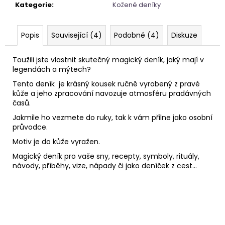
č
Kategorie
:
Kožené deníky
u
j
e
Popis
Související (4)
Podobné (4)
Diskuze
m
e
Toužili jste vlastnit skutečný magický deník, jaký mají v
legendách a mýtech?
Tento deník je krásný kousek ručně vyrobený z pravé
NAUŠNICE
kůže a jeho zpracování navozuje atmosféru pradávných
Z
PERLETI
časů.
245
Jakmile ho vezmete do ruky, tak k vám přilne jako osobní
Kč
průvodce.
Motiv je do kůže vyražen.
Magický deník pro vaše sny, recepty, symboly, rituály,
návody, příběhy, vize, nápady či jako deníček z cest...