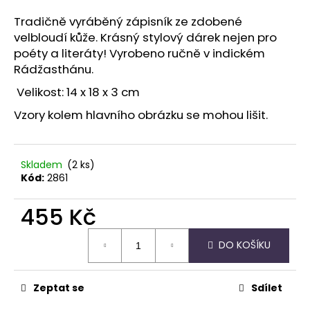
a
Tradičně vyráběný zápisník ze zdobené
j
velbloudí kůže. Krásný stylový dárek nejen pro
í
poéty a literáty! Vyrobeno ručně v indickém
t
Rádžasthánu.
?
Velikost: 14 x 18 x 3 cm
Vzory kolem hlavního obrázku se mohou lišit.
HLEDAT
Skladem
(2 ks)
Kód:
2861
455 Kč
D
o
Měrná
DO KOŠÍKU
cena:
p
o
r
Zeptat se
Sdílet
u