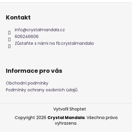
Z
á
Kontakt
p
a
info
@
crystalmandala.cz
t
606246606
í
Zůstaňte s námi na fb:crystalmandala
Informace pro vás
Obchodní podmínky
Podmínky ochrany osobních údajů
Vytvořil Shoptet
Copyright 2026
Crystal Mandala
. Všechna práva
vyhrazena.