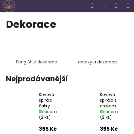
K
Přejít
Hledat
Náku
M
Přihlášen
na
o
obsah
Zpět
Zpět
košík
š
Dekorace
í
C
k
o
p
o
Feng Shui dekorace
obrazy a dekorace
t
ř
Nejprodávanější
e
b
u
Kovová
Kovová
spirála
spirála s
j
čakry
drakem
e
Skladem
Skladem
t
(2 ks)
(2 ks)
e
395 Kč
395 Kč
n