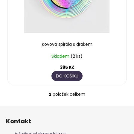
Kovová spirála s drakem
Skladem
(2 ks)
395 Kč
DO KOŠÍKU
2
položek celkem
O
v
Z
l
á
á
Kontakt
d
p
a
a
info
@
crystalmandala.cz