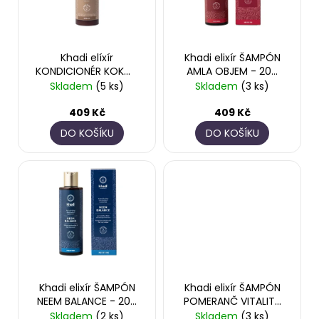
s
d
a
p
u
j
r
k
í
Khadi elíxír
Khadi elixír ŠAMPÓN
o
t
t
KONDICIONÉR KOKOS
AMLA OBJEM - 200
d
ů
SHIKAKAI - 200 ml
ml
Skladem
(5 ks)
Skladem
(3 ks)
?
u
409 Kč
409 Kč
k
DO KOŠÍKU
DO KOŠÍKU
t
ů
HLEDAT
D
o
p
o
r
Khadi elixír ŠAMPÓN
Khadi elixír ŠAMPÓN
NEEM BALANCE - 200
POMERANČ VITALITA
u
ml
- 200 ml
Skladem
(2 ks)
Skladem
(3 ks)