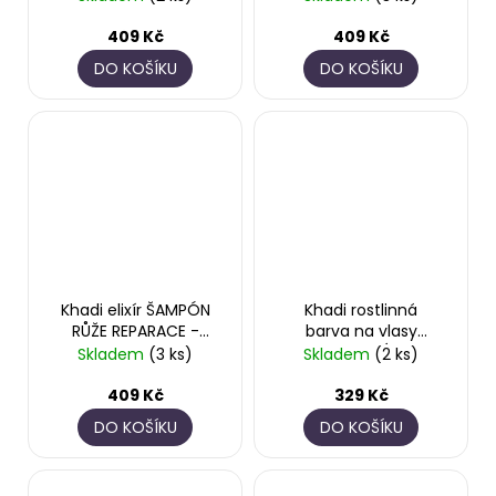
č
u
409 Kč
409 Kč
j
DO KOŠÍKU
DO KOŠÍKU
e
m
e
APATIT
SRDCE
695
Kč
Khadi elixír ŠAMPÓN
Khadi rostlinná
RŮŽE REPARACE -
barva na vlasy
200 ml
BEZBARVÁ -
Skladem
(3 ks)
Skladem
(2 ks)
SENNA/CASSIA
409 Kč
329 Kč
DO KOŠÍKU
DO KOŠÍKU