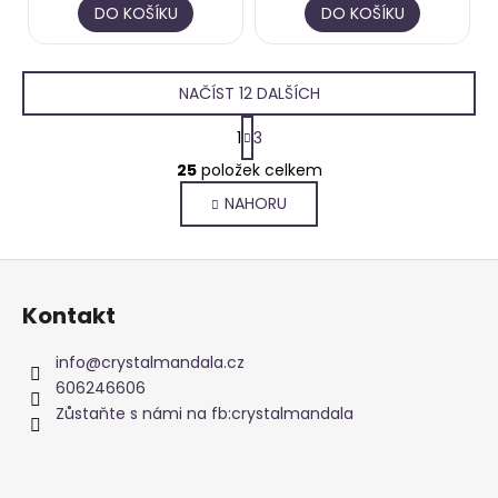
DO KOŠÍKU
DO KOŠÍKU
NAČÍST 12 DALŠÍCH
S
1
3
t
O
r
25
položek celkem
v
á
NAHORU
l
n
k
á
o
d
Z
v
a
á
á
c
Kontakt
n
p
í
í
p
a
info
@
crystalmandala.cz
r
t
606246606
v
í
Zůstaňte s námi na fb:crystalmandala
k
y
v