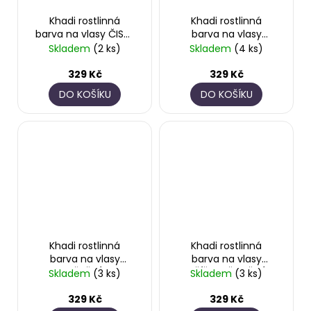
Khadi rostlinná
Khadi rostlinná
barva na vlasy ČISTÉ
barva na vlasy
INDIGO
HENNA & AMLA &
Skladem
(2 ks)
Skladem
(4 ks)
JATROPHA
329 Kč
329 Kč
DO KOŠÍKU
DO KOŠÍKU
Khadi rostlinná
Khadi rostlinná
barva na vlasy
barva na vlasy
MĚDĚNÁ
OŘÍŠKOVĚ HNĚDÁ
Skladem
(3 ks)
Skladem
(3 ks)
329 Kč
329 Kč