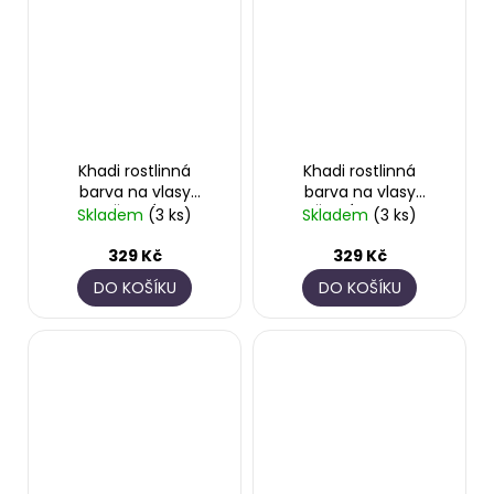
Khadi rostlinná
Khadi rostlinná
barva na vlasy
barva na vlasy
ČERNÁ
ČISTÁ HENNA
Skladem
(3 ks)
Skladem
(3 ks)
329 Kč
329 Kč
DO KOŠÍKU
DO KOŠÍKU