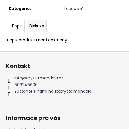
č
u
Kategorie
:
Lapač snů
j
e
m
Popis
Diskuze
e
Popis produktu není dostupný
NAUŠNICE
Z
KORÁLKOVÉ
á
345
Kontakt
Kč
p
a
info
@
crystalmandala.cz
t
606246606
í
Zůstaňte s námi na fb:crystalmandala
Informace pro vás