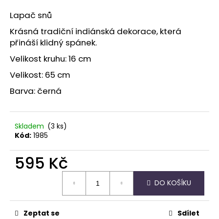
a
Lapač snů
j
Krásná tradiční indiánská dekorace, která
í
přináší klidný spánek.
t
Velikost kruhu: 16 cm
?
Velikost: 65 cm
Barva: černá
HLEDAT
Skladem
(3 ks)
Kód:
1985
D
595 Kč
o
Měrná
p
DO KOŠÍKU
cena:
o
r
u
Zeptat se
Sdílet