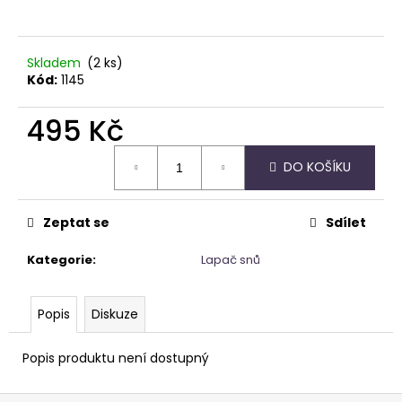
a
j
Skladem
(2 ks)
í
Kód:
1145
t
?
495 Kč
Měrná
DO KOŠÍKU
cena:
HLEDAT
Zeptat se
Sdílet
Kategorie
:
Lapač snů
D
o
Popis
Diskuze
p
o
Popis produktu není dostupný
r
u