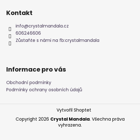
Z
č
u
á
Kontakt
j
p
e
a
info
@
crystalmandala.cz
m
t
606246606
e
í
Zůstaňte s námi na fb:crystalmandala
NÁRAMEK
Z
MINERÁLNÍCH
Informace pro vás
KAMENŮ
RŮŽENÍN
Obchodní podmínky
189
Kč
Podmínky ochrany osobních údajů
Vytvořil Shoptet
Copyright 2026
Crystal Mandala
. Všechna práva
vyhrazena.