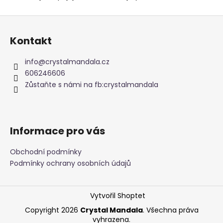
Z
á
Kontakt
p
a
info
@
crystalmandala.cz
t
606246606
í
Zůstaňte s námi na fb:crystalmandala
Informace pro vás
Obchodní podmínky
Podmínky ochrany osobních údajů
Vytvořil Shoptet
Copyright 2026
Crystal Mandala
. Všechna práva
vyhrazena.