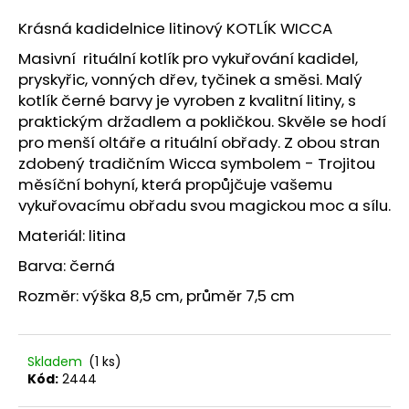
a
Krásná kadidelnice litinový KOTLÍK WICCA
j
Masivní rituální kotlík pro vykuřování kadidel,
í
pryskyřic, vonných dřev, tyčinek a směsi. Malý
t
kotlík černé barvy je vyroben z kvalitní litiny, s
?
praktickým držadlem a pokličkou. Skvěle se hodí
pro menší oltáře a rituální obřady. Z obou stran
zdobený tradičním Wicca symbolem - Trojitou
měsíční bohyní, která propůjčuje vašemu
vykuřovacímu obřadu svou magickou moc a sílu.
HLEDAT
Materiál: litina
Barva: černá
D
Rozměr: výška 8,5 cm, průměr 7,5 cm
o
p
o
Skladem
(1 ks)
r
Kód:
2444
u