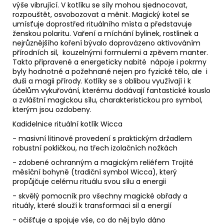
výše vibrující. V kotlíku se síly mohou sjednocovat,
rozpouštět, osvobozovat a měnit. Magický kotel se
umísťuje doprostřed rituálního místa a představuje
ženskou polaritu. Vaření a míchání bylinek, rostlinek a
nejrůznějšího koření bývalo doprovázeno aktivováním
přírodních sil, kouzelnými formulemi a zpěvem manter.
Takto připravené a energeticky nabité nápoje i pokrmy
byly hodnotné a požehnané nejen pro fyzické tělo, ale i
duši a magii přírody. Kotlíky se s oblibou využívají i k
účelům vykuřování, kterému dodávají fantastické kouslo
a zvláštní magickou sílu, charakteristickou pro symbol,
kterým jsou ozdobeny.
Kadidelnice rituální kotlík Wicca
- masivní litinové provedení s praktickým držadlem
robustní pokličkou, na třech izolačních nožkách
- zdobené ochranným a magickým reliéfem Trojité
měsíční bohyně (tradiční symbol Wicca), který
propůjčuje celému rituálu svou sílu a energii
- skvělý pomocník pro všechny magické obřady a
rituály, které slouží k transformaci sil a energií
- očišťuje a spojuje vše, co do něj bylo dáno