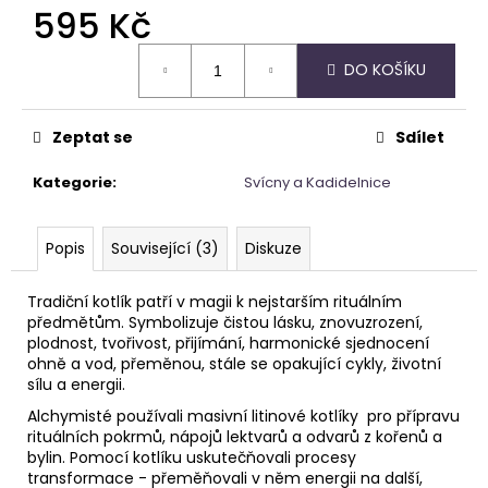
č
595 Kč
u
j
Měrná
DO KOŠÍKU
e
cena:
m
e
Zeptat se
Sdílet
Kategorie
:
Svícny a Kadidelnice
APATIT
SRDCE
695
Popis
Související (3)
Diskuze
Kč
Tradiční kotlík patří v magii k nejstarším rituálním
předmětům. Symbolizuje čistou lásku, znovuzrození,
plodnost, tvořivost, přijímání, harmonické sjednocení
ohně a vod, přeměnou, stále se opakující cykly, životní
sílu a energii.
Alchymisté používali masivní litinové kotlíky pro přípravu
rituálních pokrmů, nápojů lektvarů a odvarů z kořenů a
bylin. Pomocí kotlíku uskutečňovali procesy
transformace - přeměňovali v něm energii na další,