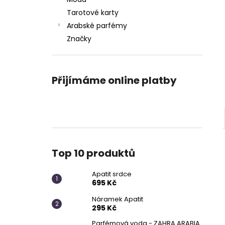
APATIT SRDCE
l
Tarotové karty
695 Kč
Arabské parfémy
Značky
Přijímáme online platby
Top 10 produktů
Apatit srdce
695 Kč
Náramek Apatit
295 Kč
Parfémová voda - ZAHRA ARABIA