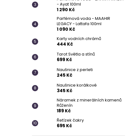
- Ayat 100ml
1 290 Kč
Parfémová voda - MAAHIR
LEGACY - Lattafa 100ml
1 090 Kč
Karty vodních chrámů
444 Kč
Tarot Světla a stínů
699 Kč
Naušnice z perleti
245 Kč
Naušnice korálkové
345 Kč
Náramek z minerálních kamenů
Růženín
189 Kč
Řetízek čakry
695 Kč