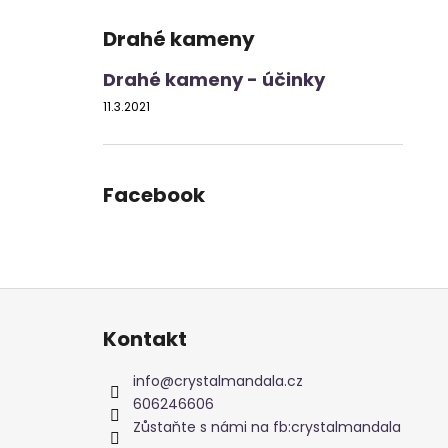
Drahé kameny
Drahé kameny - účinky
11.3.2021
Facebook
Z
á
Kontakt
p
a
info
@
crystalmandala.cz
t
606246606
í
Zůstaňte s námi na fb:crystalmandala