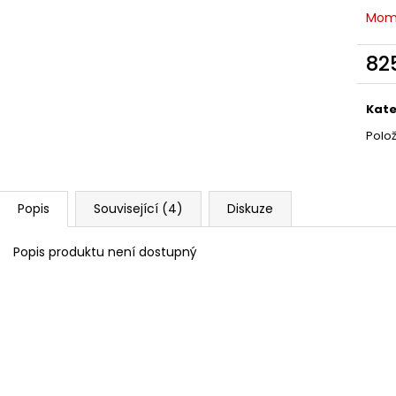
NÁRAMEK APATIT
PARFÉMOVÁ VOD
Mom
AYAT 100ML
295 Kč
1 290 Kč
82
Měr
cena
Kate
Polo
Popis
Související (4)
Diskuze
Popis produktu není dostupný