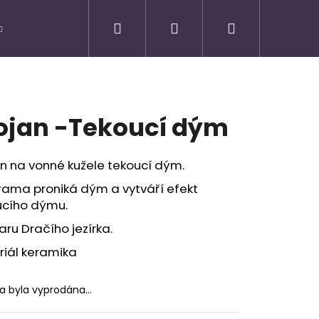
Hledat
Přihlášení
Nákupní
košík
ojan -Tekoucí dým
n na vonné kužele tekoucí dým.
rama proniká dým a vytváří efekt
ucího dýmu.
aru Dračího jezírka.
riál keramika
Následující
ka byla vyprodána…