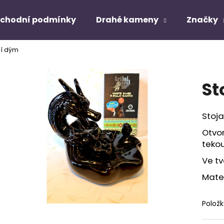
chodní podmínky
Drahé kameny
Značky
cí dým
Co potřebujete najít?
St
HLEDAT
Stoja
Otvo
Doporučujeme
teko
Ve tv
Mate
Polož