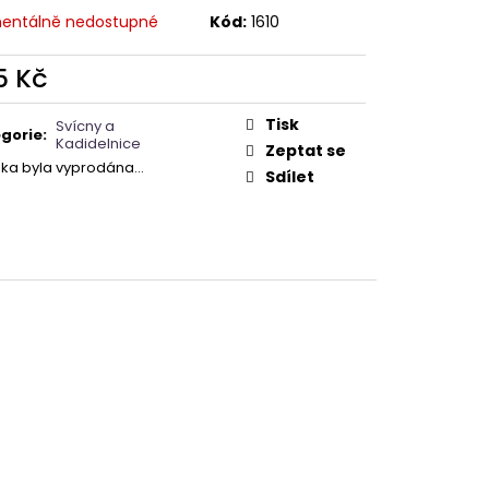
A - ZAHRA ARABIA -
entálně nedostupné
Kód:
1610
5 Kč
ná
:
Tisk
Svícny a
gorie
:
Kadidelnice
Zeptat se
žka byla vyprodána…
Sdílet