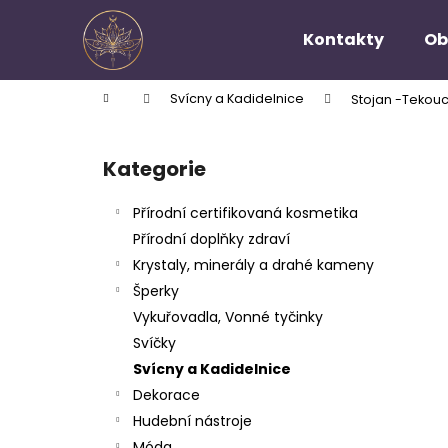
K
Přejít
na
o
Kontakty
Ob
obsah
Zpět
Zpět
š
do
do
í
Domů
Svícny a Kadidelnice
Stojan -Tekou
k
obchodu
obchodu
P
o
Kategorie
Přeskočit
s
kategorie
t
Přírodní certifikovaná kosmetika
r
Přírodní doplňky zdraví
a
Krystaly, minerály a drahé kameny
n
Šperky
n
Vykuřovadla, Vonné tyčinky
í
Svíčky
p
Svícny a Kadidelnice
a
Dekorace
n
Hudební nástroje
e
Móda