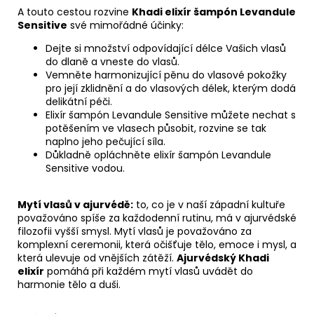
A touto cestou rozvine
Khadi elixír šampón Levandule
Sensitive
své mimořádné účinky:
Dejte si množství odpovídající délce Vašich vlasů
do dlaně a vneste do vlasů.
Vemněte harmonizující pěnu do vlasové pokožky
pro její zklidnění a do vlasových délek, kterým dodá
delikátní péči.
Elixír šampón Levandule Sensitive můžete nechat s
potěšením ve vlasech působit, rozvine se tak
naplno jeho pečující síla.
Důkladně opláchněte elixír šampón Levandule
Sensitive vodou.
Mytí vlasů v ajurvédě:
to, co je v naší západní kultuře
považováno spíše za každodenní rutinu, má v ajurvédské
filozofii vyšší smysl. Mytí vlasů je považováno za
komplexní ceremonii, která očišťuje tělo, emoce i mysl, a
která ulevuje od vnějších zátěží.
Ajurvédský Khadi
elixír
pomáhá při každém mytí vlasů uvádět do
harmonie tělo a duši.