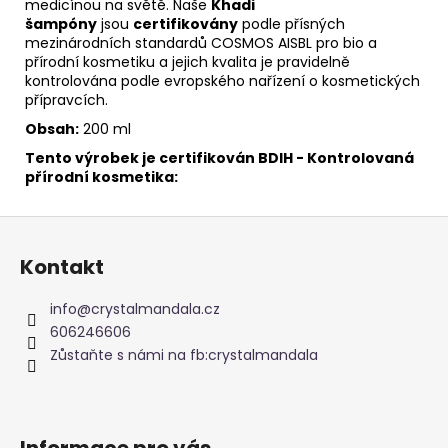
medicínou na světě. Naše
Khadi
šampóny
jsou
certifikovány
podle přísných
mezinárodních standardů COSMOS AISBL pro bio a
přírodní kosmetiku a jejich kvalita je pravidelně
kontrolována podle evropského nařízení o kosmetických
přípravcích.
Obsah:
200 ml
Tento výrobek je certifikován BDIH - Kontrolovaná
přírodní kosmetika:
Z
á
Kontakt
p
a
info
@
crystalmandala.cz
t
606246606
í
Zůstaňte s námi na fb:crystalmandala