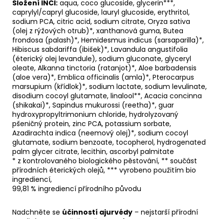
Složení INCI:
aqua, coco glucoside, glycerin***,
caprylyl/capryl glucoside, lauryl glucoside, erythritol,
sodium PCA, citric acid, sodium citrate, Oryza sativa
(olej z rýžových otrub)*, xanthanová guma, Butea
frondosa (palash)*, Hemidesmus indicus (sarsaparilla)*,
Hibiscus sabdariffa (ibišek)*, Lavandula angustifolia
(éterický olej levandule), sodium gluconate, glyceryl
oleate, Alkanna tinctoria (ratanjot)*, Aloe barbadensis
(aloe vera)*, Emblica officinalis (amla)*, Pterocarpus
marsupium (křídlok)*, sodium lactate, sodium levulinate,
disodium cocoyl glutamate, linalool**, Acacia concinna
(shikakai)*, Sapindus mukurossi (reetha)*, guar
hydroxypropyltrimonium chloride, hydrolyzovaný
pšeničný protein, zinc PCA, potassium sorbate,
Azadirachta indica (neemový olej)*, sodium cocoyl
glutamate, sodium benzoate, tocopherol, hydrogenated
palm glycer citrate, lecithin, ascorbyl palmitate
*
z kontrolovaného biologického pěstování,
**
součást
přírodních éterických olejů, *** vyrobeno použitím bio
ingrediencí,
99,81 % ingrediencí přírodního původu
Nadchněte se
účinností ajurvédy
– nejstarší přírodní