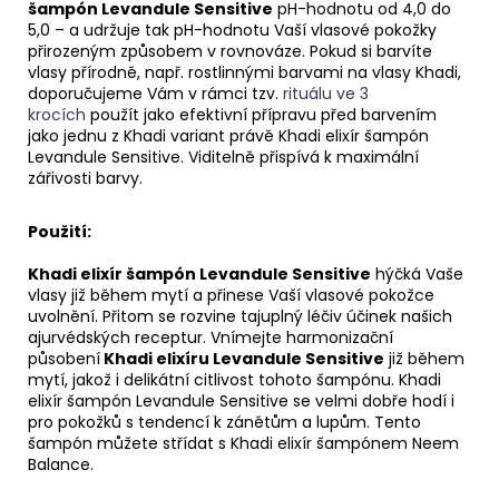
šampón Levandule Sensitive
pH-hodnotu od 4,0 do
5,0 – a udržuje tak pH-hodnotu Vaší vlasové pokožky
přirozeným způsobem v rovnováze. Pokud si barvíte
vlasy přírodně, např. rostlinnými barvami na vlasy Khadi,
doporučujeme Vám v rámci tzv.
rituálu ve 3
krocích
použít jako efektivní přípravu před barvením
jako jednu z Khadi variant právě Khadi elixír šampón
Levandule Sensitive. Viditelně přispívá k maximální
zářivosti barvy.
Použití:
Khadi elixír šampón Levandule Sensitive
hýčká Vaše
vlasy již během mytí a přinese Vaší vlasové pokožce
uvolnění. Přitom se rozvine tajuplný léčiv účinek našich
ajurvédských receptur.
Vnímejte harmonizační
působení
Khadi elixíru Levandule Sensitive
již během
mytí, jakož i delikátní citlivost tohoto šampónu. Khadi
elixír šampón Levandule Sensitive se velmi dobře hodí i
pro pokožků s tendencí k zánětům a lupům. Tento
šampón můžete střídat s Khadi elixír šampónem Neem
Balance.