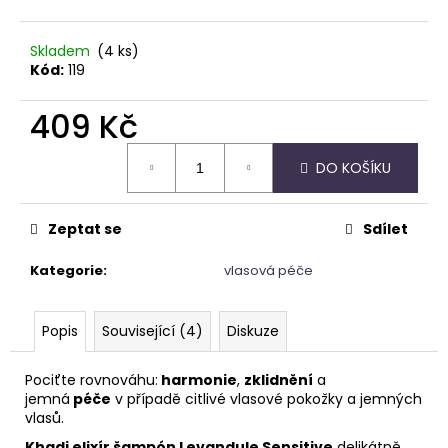
č
u
j
Skladem
(4 ks)
e
Kód:
119
m
e
409 Kč
Měrná
DO KOŠÍKU
cena:
NAUŠNICE
Z
PERLETI
Zeptat se
Sdílet
245
Kč
Kategorie
:
vlasová péče
Popis
Související (4)
Diskuze
Pociťte rovnováhu:
harmonie
,
zklidnění
a
jemná
péče
v případě citlivé vlasové pokožky a jemných
vlasů.
Khadi elixír šampón Levandule Sensitive
delikátně