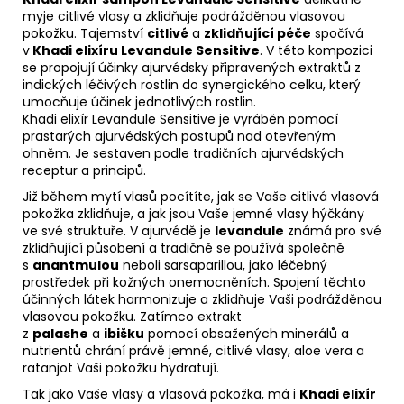
myje citlivé vlasy a zklidňuje podrážděnou vlasovou
pokožku. Tajemství
citlivé
a
zklidňující péče
spočívá
v
Khadi elixíru Levandule Sensitive
. V této kompozici
se propojují účinky ajurvédsky připravených extraktů z
indických léčivých rostlin do synergického celku, který
umocňuje účinek jednotlivých rostlin.
Khadi elixír Levandule Sensitive je vyráběn pomocí
prastarých ajurvédských postupů nad otevřeným
ohněm. Je sestaven podle tradičních ajurvédských
receptur a principů.
Již během mytí vlasů pocítíte, jak se Vaše citlivá vlasová
pokožka zklidňuje, a jak jsou Vaše jemné vlasy hýčkány
ve své struktuře. V ajurvédě je
levandule
známá pro své
zklidňující působení a tradičně se používá společně
s
anantmulou
neboli sarsaparillou, jako léčebný
prostředek při kožných onemocněních. Spojení těchto
účinných látek harmonizuje a zklidňuje Vaši podrážděnou
vlasovou pokožku. Zatímco extrakt
z
palashe
a
ibišku
pomocí obsažených minerálů a
nutrientů chrání právě jemné, citlivé vlasy, aloe vera a
ratanjot Vaši pokožku hydratují.
Tak jako Vaše vlasy a vlasová pokožka, má i
Khadi elixír