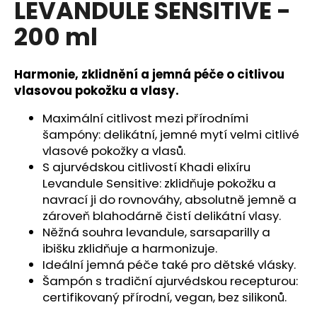
LEVANDULE SENSITIVE -
a
200 ml
j
í
t
Harmonie, zklidnění a jemná péče o citlivou
?
vlasovou pokožku a vlasy.
Maximální citlivost mezi přírodními
šampóny: delikátní, jemné mytí velmi citlivé
vlasové pokožky a vlasů.
HLEDAT
S ajurvédskou citlivostí Khadi elixíru
Levandule Sensitive: zklidňuje pokožku a
navrací ji do rovnováhy, absolutně jemně a
zároveň blahodárně čistí delikátní vlasy.
D
Něžná souhra levandule, sarsaparilly a
o
ibišku zklidňuje a harmonizuje.
p
Ideální jemná péče také pro dětské vlásky.
o
Šampón s tradiční ajurvédskou recepturou:
r
certifikovaný přírodní, vegan, bez silikonů.
u