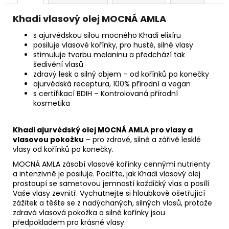
č
u
Khadi vlasový olej MOCNÁ AMLA
j
e
s ajurvédskou silou mocného Khadi elixíru
m
posiluje vlasové kořínky, pro husté, silné vlasy
stimuluje tvorbu melaninu a předchází tak
e
šedivění vlasů
zdravý lesk a silný objem – od kořínků po konečky
ajurvédská receptura, 100% přírodní a vegan
KARTY
s certifikací BDIH – Kontrolovaná přírodní
VODNÍCH
kosmetika
CHRÁMŮ
444
Kč
Khadi ajurvédský olej MOCNÁ AMLA pro vlasy a
vlasovou pokožku
– pro zdravé, silné a zářivě lesklé
vlasy od kořínků po konečky.
MOCNÁ AMLA zásobí vlasové kořínky cennými nutrienty
a intenzivně je posiluje. Pociťte, jak Khadi vlasový olej
prostoupí se sametovou jemností každičký vlas a posílí
Vaše vlasy zevnitř. Vychutnejte si hloubkově ošetřující
zážitek a těšte se z nadýchaných, silných vlasů, protože
zdravá vlasová pokožka a silné kořínky jsou
předpokladem pro krásné vlasy.