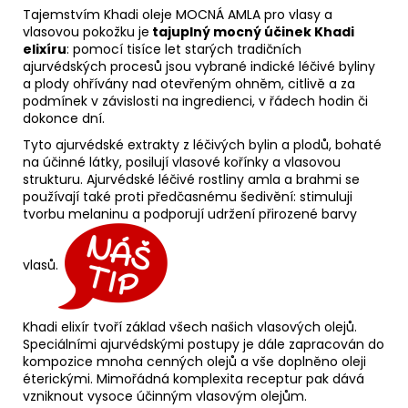
Tajemstvím Khadi oleje MOCNÁ AMLA pro vlasy a
vlasovou pokožku je
tajuplný mocný účinek
Khadi
elixíru
: pomocí tisíce let starých tradičních
ajurvédských procesů jsou vybrané indické léčivé byliny
a plody ohřívány nad otevřeným ohněm, citlivě a za
podmínek v závislosti na ingredienci, v řádech hodin či
dokonce dní.
Tyto ajurvédské extrakty z léčivých bylin a plodů, bohaté
na účinné látky, posilují vlasové kořínky a vlasovou
strukturu. Ajurvédské léčivé rostliny amla a brahmi se
používají také proti předčasnému šedivění: stimuluji
tvorbu melaninu a podporují udržení přirozené barvy
vlasů.
Khadi elixír tvoří základ všech našich vlasových olejů.
Speciálními ajurvédskými postupy je dále zapracován do
kompozice mnoha cenných olejů a vše doplněno oleji
éterickými. Mimořádná komplexita receptur pak dává
vzniknout vysoce účinným vlasovým olejům.