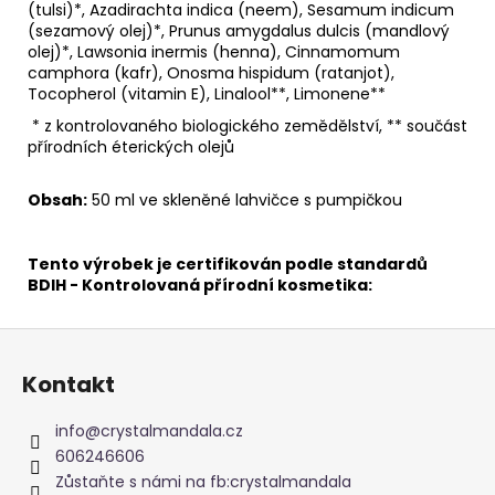
(tulsi)*, Azadirachta indica (neem), Sesamum indicum
(sezamový olej)*, Prunus amygdalus dulcis (mandlový
olej)*, Lawsonia inermis (henna), Cinnamomum
camphora (kafr), Onosma hispidum (ratanjot),
Tocopherol (vitamin E), Linalool**, Limonene**
* z kontrolovaného biologického zemědělství, ** součást
přírodních éterických olejů
Obsah:
50 ml ve skleněné lahvičce s pumpičkou
Tento výrobek je certifikován podle standardů
BDIH - Kontrolovaná přírodní kosmetika:
Z
á
Kontakt
p
a
info
@
crystalmandala.cz
t
606246606
í
Zůstaňte s námi na fb:crystalmandala