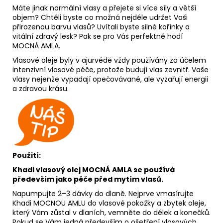
Máte jinak normální vlasy a přejete si více síly a větší
objem? Chtěli byste co možná nejdéle udržet Vaši
přirozenou barvu vlasů? Uvítali byste silné kořínky a
vitální zdravý lesk? Pak se pro Vás perfektně hodí
MOCNÁ AMLA.
Vlasové oleje byly v ajurvédě vždy používány za účelem
intenzivní vlasové péče, protože budují vlas zevnitř. Vaše
vlasy nejenže vypadají opečovávané, ale vyzařují energii
a zdravou krásu.
Použití:
Khadi vlasový olej MOCNÁ AMLA se používá
především jako péče před mytím vlas
ů.
Napumpujte 2–3 dávky do dlaně. Nejprve vmasírujte
Khadi MOCNOU AMLU do vlasové pokožky a zbytek oleje,
který Vám zůstal v dlaních, vemněte do délek a konečků.
Pokud se Vám jedná především o ošetření vlasových