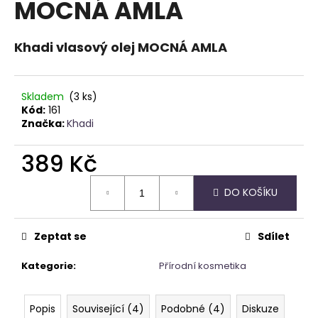
MOCNÁ AMLA
a
j
Khadi vlasový olej MOCNÁ AMLA
í
t
?
Skladem
(3 ks)
Kód:
161
Značka:
Khadi
389 Kč
HLEDAT
Měrná
DO KOŠÍKU
cena:
D
Zeptat se
Sdílet
o
p
Kategorie
:
Přírodní kosmetika
o
r
u
Popis
Související (4)
Podobné (4)
Diskuze