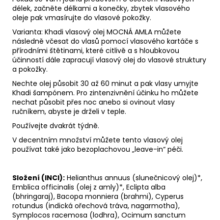
délek, začněte délkami a konečky, zbytek vlasového
oleje pak vmasírujte do vlasové pokožky.
Varianta: Khadi vlasový olej MOCNÁ AMLA můžete
následně včesat do vlasů pomocí vlasového kartáče s
přírodními štětinami, které citlivě a s hloubkovou
účinností dále zapracují vlasový olej do vlasové struktury
a pokožky.
Nechte olej působit 30 až 60 minut a pak vlasy umyjte
Khadi šampónem. Pro zintenzivnění účinku ho můžete
nechat působit přes noc anebo si ovinout vlasy
ručníkem, abyste je drželi v teple.
Používejte dvakrát týdně.
V decentním množství můžete tento vlasový olej
používat také jako bezoplachovou „leave-in“ péči.
Složení (INCI):
Helianthus annuus (slunečnicový olej)*,
Emblica officinalis (olej z amly)*, Eclipta alba
(bhringaraj), Bacopa monniera (brahmi), Cyperus
rotundus (indická ořechová tráva, nagarmotha),
Symplocos racemosa (lodhra), Ocimum sanctum