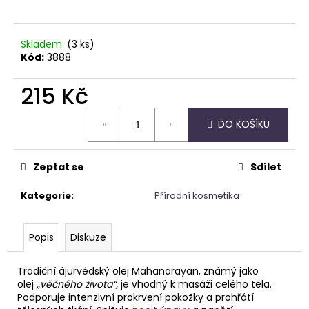
č
u
j
Skladem
(3 ks)
e
Kód:
3888
m
e
215 Kč
Měrná
NÁRAMEK
DO KOŠÍKU
cena:
APATIT
295
Kč
Zeptat se
Sdílet
Kategorie
:
Přírodní kosmetika
Popis
Diskuze
Tradiční ájurvédský olej Mahanarayan, známý jako
olej
„věčného života“,
je vhodný k masáži celého těla.
Podporuje intenzivní prokrvení pokožky a prohřátí