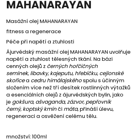
MAHANARAYAN
a
j
Masážní olej MAHANARAYAN
í
t
fItness a regenerace
?
Péče při napětí a ztuhlosti
Ájurvédský masážní olej MAHANARAYAN uvolňuje
napětí a ztuhlost tělesných tkání. Na bázi
cenných olejů z
černých hořčičných
HLEDAT
semínek
,
libavky
,
kajeputu
,
hřebíčku
,
cejlonské
skořice
a
cedru himálajského
spolu s účinným
složením více než tří desítek rostlinných výtažků
a esenciálních olejů z ájurvédských bylin, jako
D
je
gokšura
,
ašvaganda
,
zázvor
,
pepřovník
o
černý
,
koptský kmín
či
máta
, přináší úlevu,
p
regeneraci a osvěžení celému tělu.
o
r
u
množství: 100ml