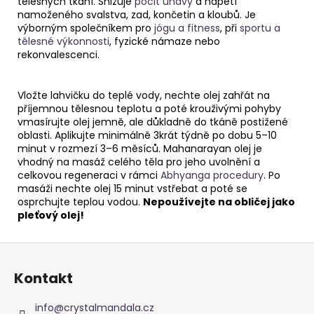
tělesných tkání. Snižuje
pocit únavy
a napětí
namoženého svalstva, zad, končetin a kloubů. Je
výborným společníkem pro
jógu a fitness
, při
sportu a
tělesné výkonnosti
, fyzické námaze nebo
rekonvalescenci.
Vložte lahvičku do teplé vody, nechte olej zahřát na
příjemnou tělesnou teplotu a poté krouživými pohyby
vmasírujte olej jemně, ale důkladně do tkáně postižené
oblasti. Aplikujte minimálně 3krát týdně po dobu 5–10
minut v rozmezí 3–6 měsíců. Mahanarayan olej je
vhodný na masáž celého těla pro jeho uvolnění a
celkovou regeneraci v rámci
Abhyanga procedury
. Po
masáži nechte olej 15 minut vstřebat a poté se
osprchujte teplou vodou.
Nepoužívejte na obličej jako
pleťový olej!
Z
á
Kontakt
p
a
info
@
crystalmandala.cz