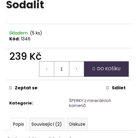
Sodalit
a
j
í
t
Skladem
(5 ks)
?
Kód:
1346
239 Kč
Měrná
DO KOŠÍKU
cena:
HLEDAT
Zeptat se
Sdílet
D
ŠPERKY z minerálních
Kategorie
:
o
kamenů
p
o
Popis
Související (2)
Diskuze
r
u