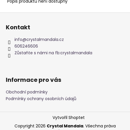
č
Popis produktu není dostupný
u
j
Z
e
á
m
Kontakt
p
e
a
info
@
crystalmandala.cz
t
606246606
PARFÉMOVÁ
í
Zůstaňte s námi na fb:crystalmandala
VODA
-
MAAHIR
LEGACY
-
Informace pro vás
LATTAFA
100ML
1
Obchodní podmínky
090
Podmínky ochrany osobních údajů
Kč
Vytvořil Shoptet
Copyright 2026
Crystal Mandala
. Všechna práva