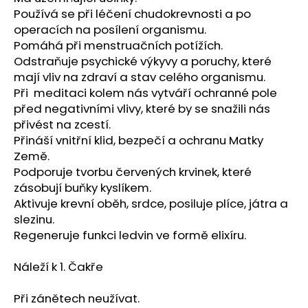
č
Používá se při léčení chudokrevnosti a po
u
operacích na posílení organismu.
j
Pomáhá při menstruačních potížích.
e
Odstraňuje psychické výkyvy a poruchy, které
m
e
mají vliv na zdraví a stav celého organismu.
Při meditaci kolem nás vytváří ochranné pole
před negativními vlivy, které by se snažili nás
PARFÉMOVÁ
přivést na zcestí.
VODA
Přináší vnitřní klid, bezpečí a ochranu Matky
-
MAAHIR
Země.
LEGACY
Podporuje tvorbu červených krvinek, které
-
zásobují buňky kyslíkem.
LATTAFA
100ML
Aktivuje krevní oběh, srdce, posiluje plíce, játra a
1
slezinu.
090
Regeneruje funkci ledvin ve formě elixíru.
Kč
Náleží k 1. Čakře
Při zánětech neužívat.