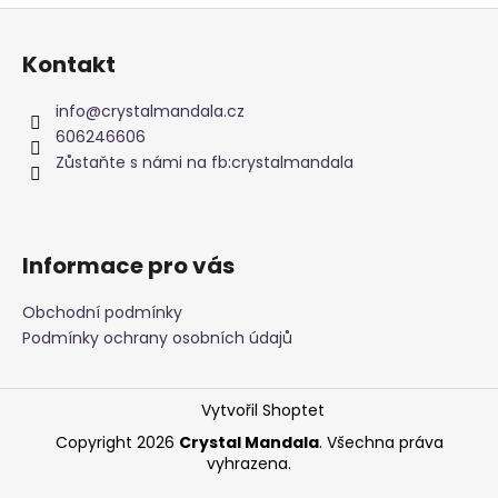
Z
á
Kontakt
p
a
info
@
crystalmandala.cz
t
606246606
í
Zůstaňte s námi na fb:crystalmandala
Informace pro vás
Obchodní podmínky
Podmínky ochrany osobních údajů
Vytvořil Shoptet
Copyright 2026
Crystal Mandala
. Všechna práva
vyhrazena.