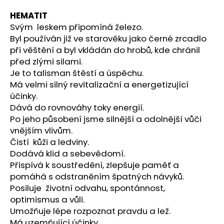
a
HEMATIT
j
Svým leskem připomíná železo.
í
Byl používán již ve starověku jako černé zrcadlo
t
při věštění a byl vkládán do hrobů, kde chránil
před zlými silami.
?
Je to talisman štěstí a úspěchu.
Má velmi silný revitalizační a energetizující
účinky.
Dává do rovnováhy toky energií.
HLEDAT
Po jeho působení jsme silnější a odolnější vůči
vnějším vlivům.
Čistí kůži a ledviny.
Dodává klid a sebevědomí.
D
Přispívá k soustředění, zlepšuje paměť a
o
pomáhá s odstraněním špatných návyků.
p
Posiluje životní odvahu, spontánnost,
o
optimismus a vůli.
r
Umožňuje lépe rozpoznat pravdu a lež.
u
Má uzemňující účinky.