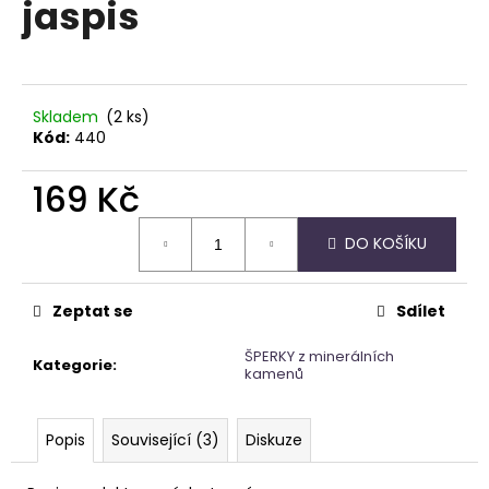
jaspis
a
j
í
t
Skladem
(2 ks)
?
Kód:
440
169 Kč
Měrná
DO KOŠÍKU
cena:
HLEDAT
Zeptat se
Sdílet
D
ŠPERKY z minerálních
Kategorie
:
o
kamenů
p
o
Popis
Související (3)
Diskuze
r
u