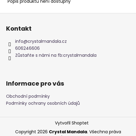
č
Popis produktu není dostupný
u
j
Z
e
á
m
Kontakt
p
e
a
info
@
crystalmandala.cz
t
606246606
NAUŠNICE
í
Zůstaňte s námi na fb:crystalmandala
Z
PERLETI
245
Kč
Informace pro vás
Obchodní podmínky
Podmínky ochrany osobních údajů
Vytvořil Shoptet
Copyright 2026
Crystal Mandala
. Všechna práva