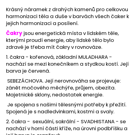
a
Krásný náramek z drahých kamenů pro celkovou
j
harmonizaci těla a duše v barvách všech čaker k
í
jejich harmonizaci a posílení.
t
Čakry
jsou energetická místa v lidském těle,
?
kterými proudí energie, aby lidské tělo bylo
zdravé je třeba mít čakry v rovnováze.
1. čakra - kořenová, základní MULADHARA -
nachází se mezi konečníkem a stydkou kostí. Její
HLEDAT
barva je červená.
SEBEZÁCHOVA. Její nerovnováha se projevuje:
zánět močového měchýře, průjem, obezita.
Majetnické sklony, nedostatek energie.
D
o
Je spojena s našimi tělesnými potřeby k přežití.
p
Spojená je s nadledvinkami, kostmi a svaly.
o
2. čakra - sexuální, sakrální - SVADHISTANA - se
r
nachází v horní části kříže, na úrovni podbříšku a
u