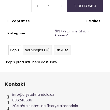
Měrná
DO KOŠÍKU
cena:
Zeptat se
Sdílet
ŠPERKY z minerálních
Kategorie
:
kamenů
Popis
Související (4)
Diskuze
Popis produktu není dostupný
Z
á
Kontakt
p
a
info
@
crystalmandala.cz
t
606246606
í
Zůstaňte s námi na fb:crystalmandala