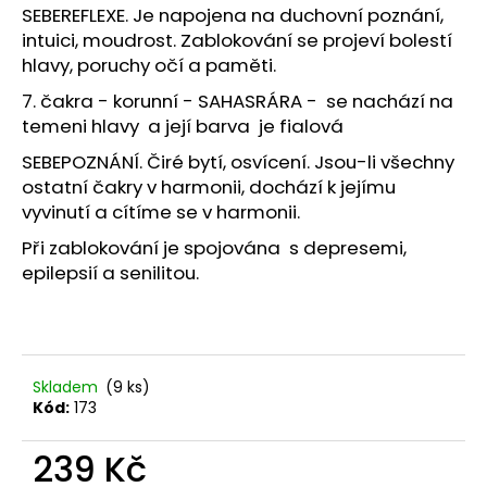
SEBEREFLEXE. Je napojena na duchovní poznání,
intuici, moudrost. Zablokování se projeví bolestí
hlavy, poruchy očí a paměti.
7. čakra - korunní - SAHASRÁRA - se nachází na
temeni hlavy a její barva je fialová
SEBEPOZNÁNÍ. Čiré bytí, osvícení. Jsou-li všechny
ostatní čakry v harmonii, dochází k jejímu
vyvinutí a cítíme se v harmonii.
Při zablokování je spojována s depresemi,
epilepsií a senilitou.
Skladem
(9 ks)
Kód:
173
239 Kč