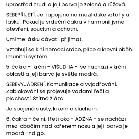
uprostřed hrudi a její barva je zelená a růžová.
SEBEPŘIJETÍ. Je napojena na mezilidské vztahy a
lásku. Pokud je srdeční čakra v harmonii jsme
otevření, soucitní a ochotní.
Umíme lásku dávat i přijímat.
Vztahují se k ní nemoci srdce, plíce a krevní oběh.
Imunitní systém.
5. čakra - krční - VIŠUDHA - se nachází v krční
oblasti a její barva je světle modrá.
SEBEVYJÁDŘENÍ. Komunikace a vyjadřování.
Zablokování se projevuje vadami řeči a
plachostí. Štítná žláza.
Je spojená s ústy, krkem a sluchem.
6. čakra - čelní, třetí oko - ADŽNA - se nachází
mezi obočím nad kořenem nosu a její barva je
modrá-indigo.