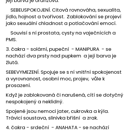
její barva je oranžová.
č
u
SEBEUSPOKOJENÍ. Citová rovnováha, sexualita,
j
jídlo, hojnost a tvořivost. Zablokování se projeví
e
jako sexuální chladnost a potlačování emocí.
m
e
Souvisí s ní prostata, cysty na vaječnících a
PMS.
3. čakra - solární, pupeční - MANIPURA - se
PARFÉMOVÁ
VODA
nachází dva prsty nad pupkem a její barva je
-
žlutá.
ZAHRA
ARABIA
SEBEVYMEZENÍ. Spojuje se s ní vnitřní spokojenost
-
a vyrovnanost, osobní moc, projev, vůle k
AYAT
100ML
prosazení.
1
Když je zablokovaná či narušená, cítí se dotyčný
290
nespokojený a neklidný.
Kč
Spojené jsou nemoci jater, cukrovka a kýla.
Trávicí soustava, slinivka břišní a zrak.
4. čakra - srdeční - ANAHATA - se nachází