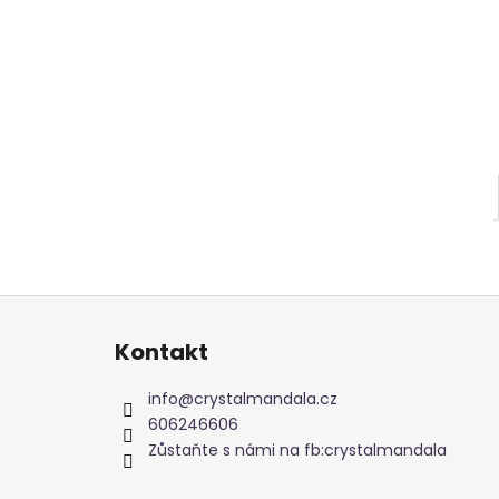
Z
á
Kontakt
p
a
info
@
crystalmandala.cz
t
606246606
í
Zůstaňte s námi na fb:crystalmandala