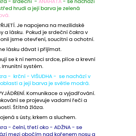
kra - srdeční -
ANAHATA
- se nachází
třed hrudi a její barva je zelená
ová.
ŘIJETÍ. Je napojena na mezilidské
y a lásku. Pokud je srdeční čakra v
nii jsme otevření, soucitní a ochotní.
 lásku dávat i přijímat.
ují se k ní nemoci srdce, plíce a krevní
 Imunitní systém.
kra - krční - VIŠUDHA - se nachází v
 oblasti a její barva je světle modrá.
VYJÁDŘENÍ. Komunikace a vyjadřování.
kování se projevuje vadami řeči a
ostí. Štítná žláza.
ojená s ústy, krkem a sluchem.
kra - čelní, třetí oko - ADŽNA - se
ází mezi obočím nad kořenem nosu a