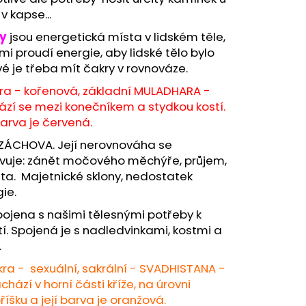
A - ZAHRA ARABIA -
v kapse...
y
jsou energetická místa v lidském těle,
mi proudí energie, aby lidské tělo bylo
é je třeba mít čakry v rovnováze.
kra - kořenová, základní MULADHARA -
zí se mezi konečníkem a stydkou kostí.
barva je červená.
ZÁCHOVA. Její nerovnováha se
evuje: zánět močového měchýře, průjem,
ta. Majetnické sklony, nedostatek
ie.
ojena s našimi tělesnými potřeby k
tí. Spojená je s nadledvinkami, kostmi a
.
kra - sexuální, sakrální - SVADHISTANA -
chází v horní části kříže, na úrovni
íšku a její barva je oranžová.