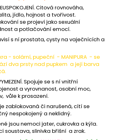
USPOKOJENÍ. Citová rovnováha,
lita, jídlo, hojnost a tvořivost.
kování se projeví jako sexuální
dnost a potlačování emocí.
sí s ní prostata, cysty na vaječnících a
kra - solární, pupeční - MANIPURA - se
ází dva prsty nad pupkem a její barva
tá.
YMEZENÍ. Spojuje se s ní vnitřní
jenost a vyrovnanost, osobní moc,
v, vůle k prosazení.
je zablokovaná či narušená, cítí se
ný nespokojený a neklidný.
né jsou nemoci jater, cukrovka a kýla.
cí soustava, slinivka břišní a zrak.