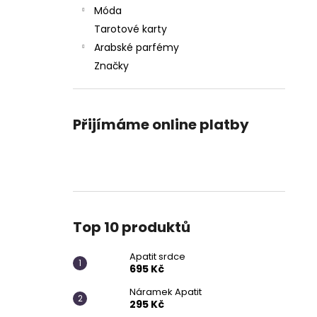
APATIT SRDCE
l
Móda
695 Kč
Tarotové karty
Arabské parfémy
Značky
Přijímáme online platby
Top 10 produktů
Apatit srdce
695 Kč
Náramek Apatit
295 Kč