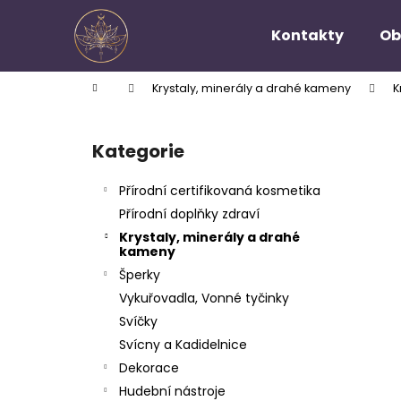
K
Přejít
na
o
Kontakty
Ob
obsah
Zpět
Zpět
š
do
do
í
Domů
Krystaly, minerály a drahé kameny
K
k
obchodu
obchodu
P
o
Kategorie
Přeskočit
s
kategorie
t
Přírodní certifikovaná kosmetika
r
Přírodní doplňky zdraví
a
Krystaly, minerály a drahé
n
kameny
n
Šperky
í
Vykuřovadla, Vonné tyčinky
p
Svíčky
a
Svícny a Kadidelnice
n
Dekorace
e
Hudební nástroje