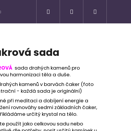
Hledat
Přihlášení
Nákupní
košík
krová sada
ROVÁ
sada drahých kamenů pro
vou harmonizaci těla a duše.
 drahých kamenů v barvách čaker (foto
ustrační - každá sada je originální)
é při meditaci a dobíjení energie a
žení rovnováhy sedmi základních čaker,
řikládáme určitý krystal na tělo.
Následující
te použít jako celkovou sadu nebo
tlivě dle potřeby nosit určitý kamínek u