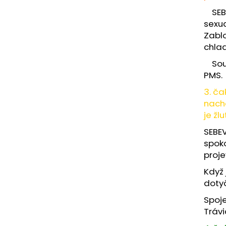
SEBE
sexua
Zablo
chla
Souvi
PMS.
3. ča
nach
je žlu
SEBEV
spoko
proje
Když 
dotyč
Spoje
Trávi