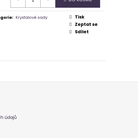
:
Tisk
gorie
:
Krystalové sady
Zeptat se
Sdílet
h údajů