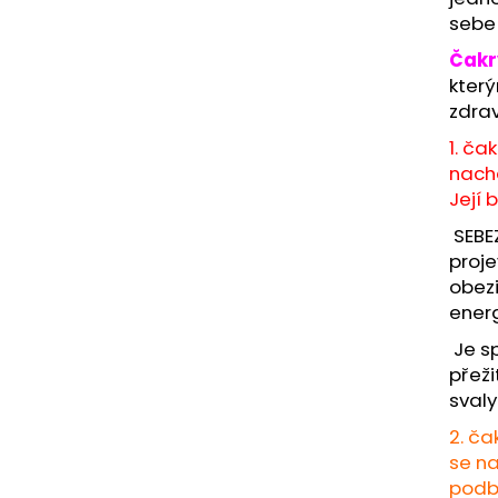
NÁRAMEK APATIT
PARFÉMOVÁ VOD
sebe 
AYAT 100ML
295 Kč
1 290 Kč
Čakr
který
zdrav
1. ča
nachá
Její 
SEBE
proj
obezi
energ
Je sp
přeži
svaly
2. ča
se na
podbř