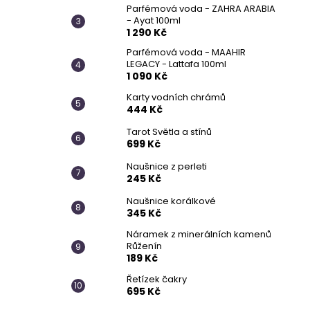
Parfémová voda - ZAHRA ARABIA
- Ayat 100ml
1 290 Kč
Parfémová voda - MAAHIR
LEGACY - Lattafa 100ml
1 090 Kč
Karty vodních chrámů
444 Kč
Tarot Světla a stínů
699 Kč
Naušnice z perleti
245 Kč
Naušnice korálkové
345 Kč
Náramek z minerálních kamenů
Růženín
189 Kč
Řetízek čakry
695 Kč