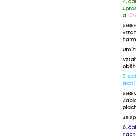
4. ča
upros
a
r
ůž
SEBEP
vztah
harmo
Umíme
Vztah
oběh.
5. ča
krční
SEBE
Zablo
plach
Je sp
6. ča
nach