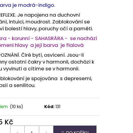
barva je modrá-indigo.
EFLEXE. Je napojena na duchovní
ní, intuici, moudrost. Zablokování se
ví bolestí hlavy, poruchy očí a paměti.
kra - korunní - SAHASRÁRA - se nachází
meni hlavy a její barva je fialová
OZNÁNÍ. Čiré bytí, osvícení. Jsou-li
ny ostatní čakry v harmonii, dochází k
u vyvinutí a cítíme se v harmonii.
ablokování je spojována s depresemi,
psií a senilitou.
adem
(10 ks)
Kód:
131
5 Kč
ná
DO KOŠÍKU