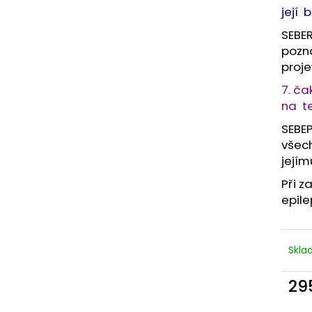
její 
SEBER
pozná
proje
7. ča
na te
SEBEP
všech
jejím
Při z
epile
Skl
29
Měr