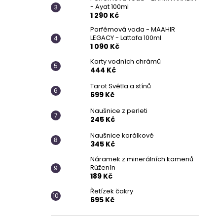
- Ayat 100ml
1 290 Kč
Parfémová voda - MAAHIR
LEGACY - Lattafa 100ml
1 090 Kč
Karty vodních chrámů
444 Kč
Tarot Světla a stínů
699 Kč
Naušnice z perleti
245 Kč
Naušnice korálkové
345 Kč
Náramek z minerálních kamenů
Růženín
189 Kč
Řetízek čakry
695 Kč