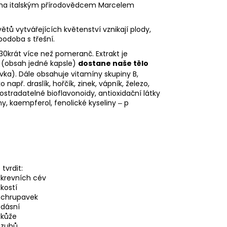
jevena italským přírodovědcem Marcelem
tů vytvářejících květenství vznikají plody,
podoba s třešní.
 30krát více než pomeranč. Extrakt je
 (obsah jedné kapsle)
dostane naše tělo
a). Dále obsahuje vitamíny skupiny B,
o např. draslík, hořčík, zinek, vápník, železo,
ostradatelné bioflavonoidy, antioxidační látky
y, kaempferol, fenolické kyseliny ‒ p
tvrdit:
 krevních cév
kostí
i chrupavek
 dásní
 kůže
 zubů