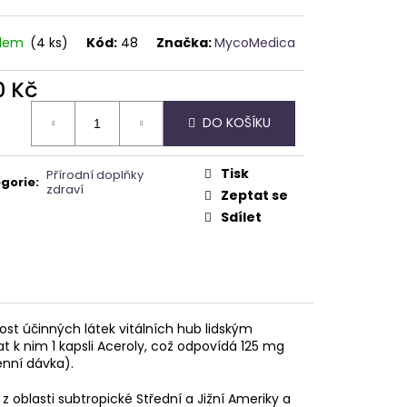
A - ZAHRA ARABIA -
adem
(4 ks)
Kód:
48
Značka:
MycoMedica
0 Kč
ná
DO KOŠÍKU
:
Tisk
Přírodní doplňky
gorie
:
zdraví
Zeptat se
Sdílet
nost účinných látek vitálních hub lidským
 k nim 1 kapsli Aceroly, což odpovídá 125 mg
enní dávka).
z oblasti subtropické Střední a Jižní Ameriky a