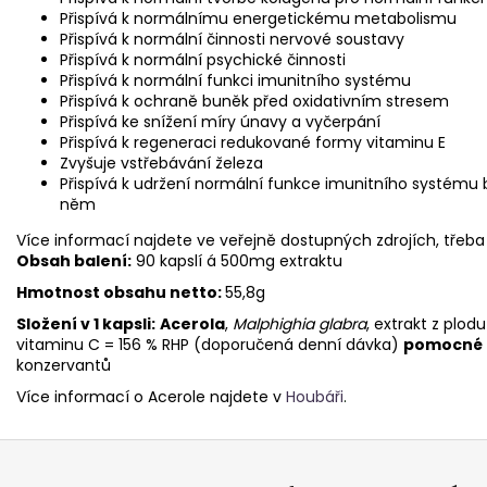
Přispívá k normálnímu energetickému metabolismu
Přispívá k normální činnosti nervové soustavy
Přispívá k normální psychické činnosti
Přispívá k normální funkci imunitního systému
Přispívá k ochraně buněk před oxidativním stresem
Přispívá ke snížení míry únavy a vyčerpání
Přispívá k regeneraci redukované formy vitaminu E
Zvyšuje vstřebávání železa
Přispívá k udržení normální funkce imunitního systému
něm
Více informací najdete ve veřejně dostupných zdrojích, třeba 
Obsah balení:
90 kapslí á 500mg extraktu
Hmotnost obsahu netto:
55,8g
Složení v 1 kapsli:
Acerola
,
Malphighia glabra
, extrakt z plo
vitaminu C = 156 % RHP (doporučená denní dávka)
pomocné l
konzervantů
Více informací o Acerole najdete v
Houbáři
.