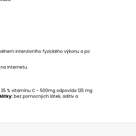
 během intenzivního fyzického výkonu a po
na internetu.
du 25 % vitamínu C - 500mg odpovída 125 mg
átky:
bez pomocných látek, aditiv a