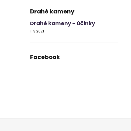
Drahé kameny
Drahé kameny - účinky
11.3.2021
Facebook
Z
á