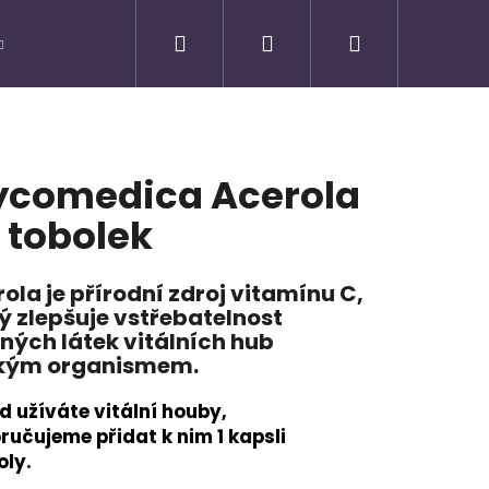
Hledat
Přihlášení
Nákupní
košík
comedica Acerola
 tobolek
ola je přírodní zdroj vitamínu C,
ý zlepšuje vstřebatelnost
ných látek vitálních hub
ským organismem.
d užíváte vitální houby,
Následující
ručujeme přidat k nim 1 kapsli
oly.