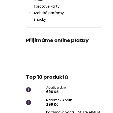
APATIT SRDCE
l
Tarotové karty
695 Kč
Arabské parfémy
Značky
Přijímáme online platby
Top 10 produktů
Apatit srdce
695 Kč
Náramek Apatit
295 Kč
Parfémová voda - ZAHRA ARABIA