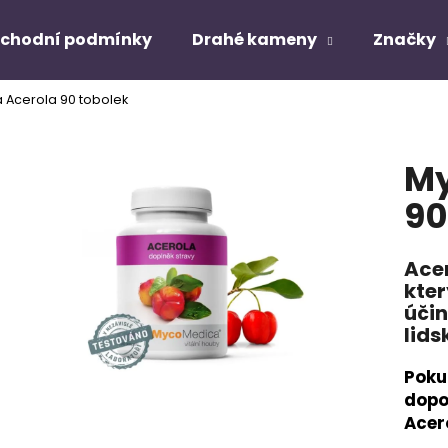
chodní podmínky
Drahé kameny
Značky
Acerola 90 tobolek
Co potřebujete najít?
My
HLEDAT
90
Acer
Doporučujeme
kter
účin
lid
Poku
dopo
Acer