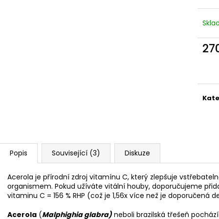
NÁRAMEK APATIT
PARFÉMOVÁ VOD
AYAT 100ML
295 Kč
Skl
1 290 Kč
27
Měr
cena
Kate
Popis
Související (3)
Diskuze
Acerola je přírodní zdroj vitamínu C, který zlepšuje vstřebatel
organismem. Pokud užíváte vitální houby, doporučujeme přidat
vitaminu C = 156 % RHP (což je 1,56x více než je doporučená d
Acerola
(
Malphighia glabra)
neboli brazilská třešeň pochází 