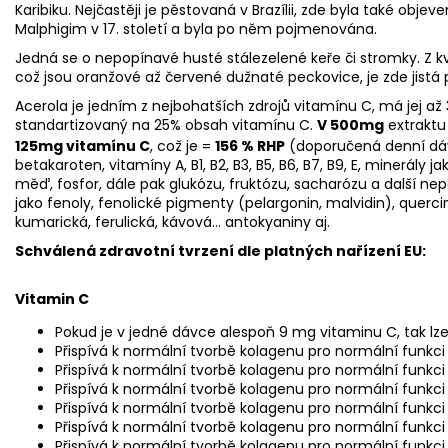
Karibiku. Nejčastěji je pěstovaná v Brazílii, zde byla také ob
Malphigim v 17. století a byla po něm pojmenována.
Jedná se o nepopínavé husté stálezelené keře či stromky. Z kvě
což jsou oranžové až červené dužnaté peckovice, je zde jistá 
Acerola je jedním z nejbohatších zdrojů vitamínu C, má jej až
standartizovaný na 25% obsah vitamínu C
.
V 500mg
extraktu
125mg vitamínu C
, což je =
156 % RHP
(doporučená denní dávk
betakaroten, vitamíny A, B1, B2, B3, B5, B6, B7, B9, E, minerály jak
měď, fosfor, dále pak glukózu, fruktózu, sacharózu a další nep
jako fenoly, fenolické pigmenty (pelargonin, malvidin), quercin
kumarická, ferulická, kávová… antokyaniny aj.
Schválená zdravotní tvrzení dle platných nařízení EU:
Vitamin C
Pokud je v jedné dávce alespoň 9 mg vitaminu C, tak lze 
Přispívá k normální tvorbě kolagenu pro normální funkci
Přispívá k normální tvorbě kolagenu pro normální funkci 
Přispívá k normální tvorbě kolagenu pro normální funkc
Přispívá k normální tvorbě kolagenu pro normální funkci
Přispívá k normální tvorbě kolagenu pro normální funkci
Přispívá k normální tvorbě kolagenu pro normální funkci