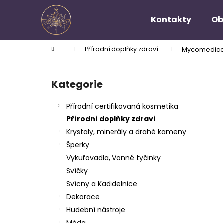
K
Přejít
na
o
Kontakty
Ob
obsah
Zpět
Zpět
š
do
do
í
Domů
Přírodní doplňky zdraví
Mycomedica 
k
obchodu
obchodu
P
o
Kategorie
Přeskočit
s
kategorie
t
Přírodní certifikovaná kosmetika
r
Přírodní doplňky zdraví
a
Krystaly, minerály a drahé kameny
n
Šperky
n
Vykuřovadla, Vonné tyčinky
í
Svíčky
p
Svícny a Kadidelnice
a
Dekorace
n
Hudební nástroje
e
Móda