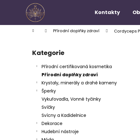
K
Přejít
na
o
Kontakty
Ob
obsah
Zpět
Zpět
š
do
do
í
Domů
Přírodní doplňky zdraví
Cordyceps P
k
obchodu
obchodu
P
o
Kategorie
Přeskočit
s
kategorie
t
Přírodní certifikovaná kosmetika
r
Přírodní doplňky zdraví
a
Krystaly, minerály a drahé kameny
n
Šperky
n
Vykuřovadla, Vonné tyčinky
í
Svíčky
p
Svícny a Kadidelnice
a
Dekorace
n
Hudební nástroje
e
Móda