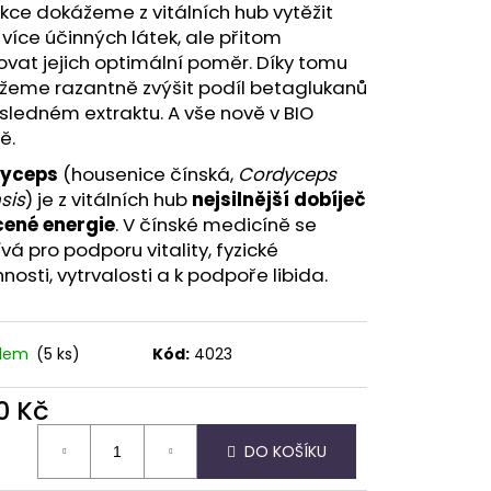
A - ZAHRA ARABIA -
kce dokážeme z vitálních hub vytěžit
 více účinných látek, ale přitom
vat jejich optimální poměr. Díky tomu
žeme razantně zvýšit podíl betaglukanů
sledném extraktu. A vše nově v BIO
ě.
dyceps
(housenice čínská,
Cordyceps
sis
) je z vitálních hub
nejsilnější dobíječ
cené energie
. V čínské medicíně se
vá pro podporu vitality, fyzické
nosti, vytrvalosti a k podpoře libida.
adem
(5 ks)
Kód:
4023
0 Kč
ná
DO KOŠÍKU
: