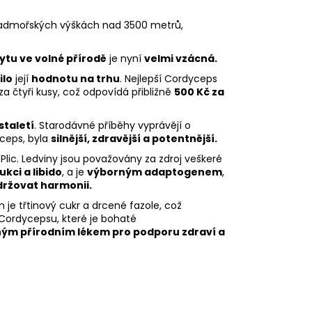
nadmořských výškách nad 3500 metrů,
ytu ve volné přírodě
je nyní
velmi vzácná.
ilo
její
hodnotu na trhu
. Nejlepší Cordyceps
a čtyři kusy, což odpovídá přibližně
500 Kč za
staletí
. Starodávné příběhy vyprávějí o
yceps, byla
silnější, zdravější a potentnější.
 Plic. Ledviny jsou považovány za zdroj veškeré
kci a libido
, a je
výborným adaptogenem
,
držovat harmonii.
je třtinový cukr a drcené fazole, což
ordycepsu, které je bohaté
lným přírodním lékem pro podporu zdraví a