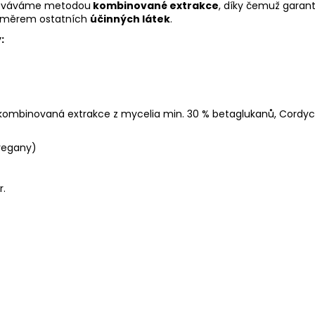
cováváme metodou
kombinované extrakce
, díky čemuž gara
oměrem ostatních
účinných látek
.
:
kombinovaná extrakce z mycelia min. 30 % betaglukanů, Cordycep
 vegany)
r.