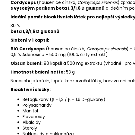
Cordyceps
(housenice čínská,
Cordyceps sinensis
) zpra
s vysokým podílem beta 1,3/1,6 D glukanů
a ideálním p
Ideální poměr bioaktivních látek pro nejlepší výsledky
30 %
beta 1,3/1,6 D glukanů
Složení v 1 kapsli:
BIO Cordyceps
(housenice čínská,
Cordyceps sinensis
)
–
0,5 % Adenosinu – 500 mg (100% čistý extrakt)
Obsah balení:
90 kapslí á 500 mg extraktu (vhodné i pro
Hmotnost balení netto:
53 g
Neobsahuje kofein, lepek, konzervační látky, barviva ani cuk
Bioaktivní složky:
Betaglukany (β - 1,3 / β – 1,6 D-glukany)
Polysacharidy
Manitol
Flavonoidy
Alkaloidy
Steroly
Nukleosidy a nukleobáze