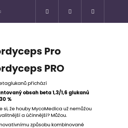
Hledat
Přihlášení
Nákupní
košík
rdyceps Pro
rdyceps PRO
etaglukanů přichází
ntovaný obsah beta 1,3/1,6 glukanů
 30 %
te si, že houby MycoMedica už nemůžou
Následující
valitnější a účinnější? Můžou.
 inovativnímu způsobu kombinované