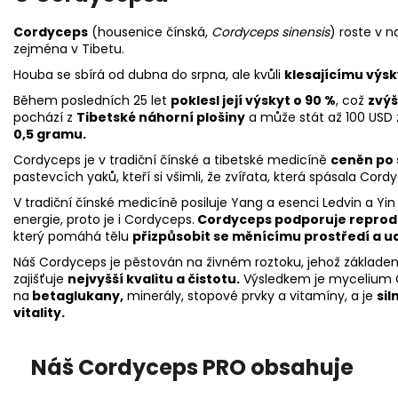
Cordyceps
(housenice čínská,
Cordyceps sinensis
) roste v 
zejména v Tibetu.
Houba se sbírá od dubna do srpna, ale kvůli
klesajícímu výsk
Během posledních 25 let
poklesl její výskyt o 90 %
, což
zvýš
pochází z
Tibetské náhorní plošiny
a může stát až 100 USD z
0,5 gramu.
Cordyceps je v tradiční čínské a tibetské medicíně
ceněn po 
pastevcích yaků, kteří si všimli, že zvířata, která spásala Cord
V tradiční čínské medicíně posiluje Yang a esenci Ledvin a Yin
energie, proto je i Cordyceps.
Cordyceps podporuje reprodu
který pomáhá tělu
přizpůsobit se měnícímu prostředí a u
Náš Cordyceps je pěstován na živném roztoku, jehož základem 
zajišťuje
nejvyšší kvalitu a čistotu.
Výsledkem je mycelium C
na
betaglukany,
minerály, stopové prvky a vitamíny, a je
si
vitality.
Náš
Cordyceps PRO
obsahuje