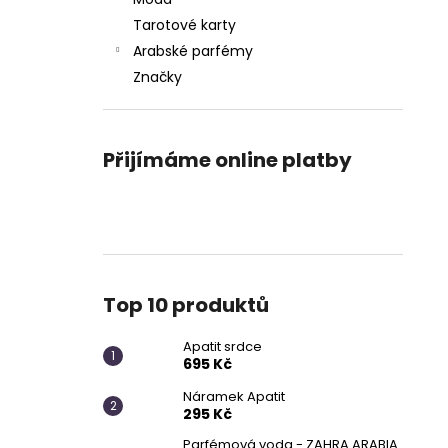
APATIT SRDCE
l
Tarotové karty
695 Kč
Arabské parfémy
Značky
Přijímáme online platby
Top 10 produktů
Apatit srdce
695 Kč
Náramek Apatit
295 Kč
Parfémová voda - ZAHRA ARABIA