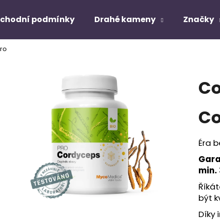
chodní podmínky
Drahé kameny
Značky
ro
Co potřebujete najít?
Co
HLEDAT
Co
Doporučujeme
Éra b
Gara
min.
Říká
být k
Díky