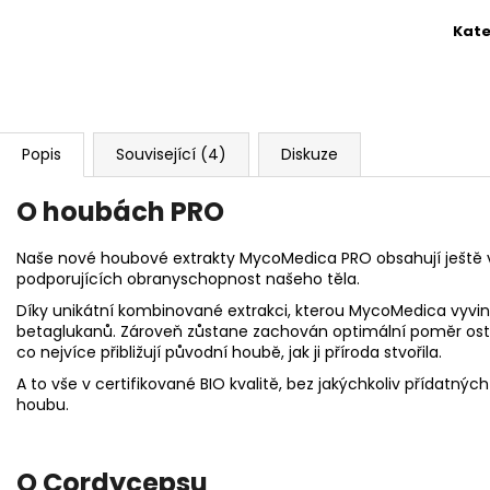
Kate
Popis
Související (4)
Diskuze
O houbách
PRO
Naše nové houbové extrakty MycoMedica PRO obsahují ještě v
podporujících obranyschopnost našeho těla.
Díky unikátní kombinované extrakci, kterou MycoMedica vyvinu
betaglukanů. Zároveň zůstane zachován optimální poměr osta
co nejvíce přibližují původní houbě, jak ji příroda stvořila.
A to vše v certifikované BIO kvalitě, bez jakýchkoliv přídatných
houbu.
O Cordycepsu