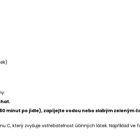
nek)
ny.
chat.
i 60 minut po jídle), zapíjejte vodou nebo slabým zeleným 
nu C, který zvyšuje vstřebatelnost účinných látek. Například ve 