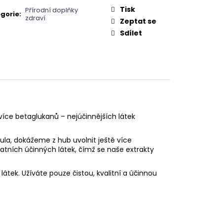
Tisk
Přírodní doplňky
gorie
:
zdraví
Zeptat se
Sdílet
íce betaglukanů – nejúčinnějších látek
la, dokážeme z hub uvolnit ještě více
tních účinných látek, čímž se naše extrakty
 látek. Užíváte pouze čistou, kvalitní a účinnou