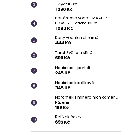
- Ayat 100ml
1 290 Kč
Parfémová voda - MAAHIR
LEGACY - Lattafa 100ml
1 090 Kč
Karty vodních chrámů
444 Kč
Tarot Světla a stínů
699 Kč
Naušnice z perleti
245 Kč
Naušnice korálkové
345 Kč
Náramek z minerálních kamenů
Růženín
189 Kč
Řetízek čakry
695 Kč