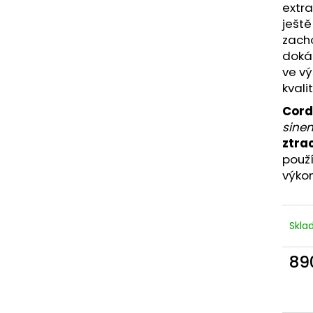
NÁRAMEK APATIT
PARFÉMOVÁ VOD
extra
AYAT 100ML
295 Kč
ještě
1 290 Kč
zacho
doká
ve vý
kvalit
Cor
sinen
ztra
použí
výkon
Skl
89
Měr
cena