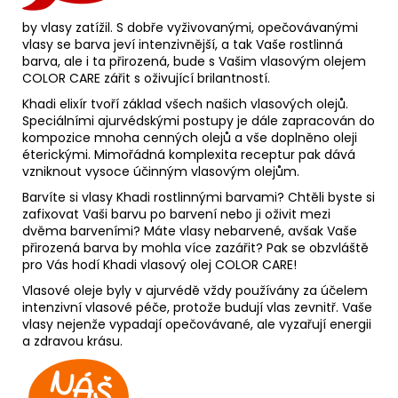
by vlasy zatížil. S dobře vyživovanými, opečovávanými
vlasy se barva jeví intenzivnější, a tak Vaše rostlinná
barva, ale i ta přirozená, bude s Vašim vlasovým olejem
COLOR CARE zářit s oživující brilantností.
Khadi elixír tvoří základ všech našich vlasových olejů.
Speciálními ajurvédskými postupy je dále zapracován do
kompozice mnoha cenných olejů a vše doplněno oleji
éterickými. Mimořádná komplexita receptur pak dává
vzniknout vysoce účinným vlasovým olejům.
Barvíte si vlasy Khadi rostlinnými barvami? Chtěli byste si
zafixovat Vaši barvu po barvení nebo ji oživit mezi
dvěma barveními? Máte vlasy nebarvené, avšak Vaše
přirozená barva by mohla více zazářit? Pak se obzvláště
pro Vás hodí Khadi vlasový olej COLOR CARE!
Vlasové oleje byly v ajurvédě vždy používány za účelem
intenzivní vlasové péče, protože budují vlas zevnitř. Vaše
vlasy nejenže vypadají opečovávané, ale vyzařují energii
a zdravou krásu.