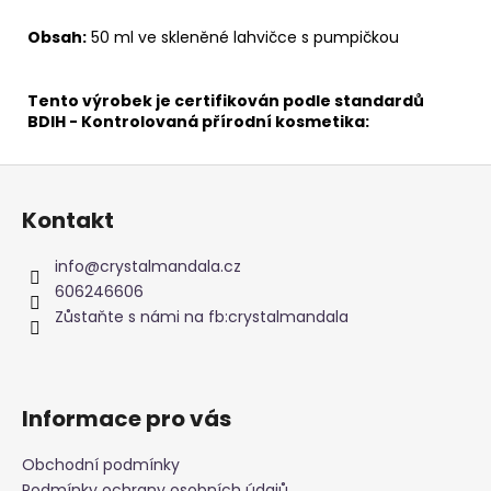
Obsah:
50 ml ve skleněné lahvičce s pumpičkou
Tento výrobek je certifikován podle standardů
BDIH - Kontrolovaná přírodní kosmetika:
Z
á
Kontakt
p
a
info
@
crystalmandala.cz
t
606246606
í
Zůstaňte s námi na fb:crystalmandala
Informace pro vás
Obchodní podmínky
Podmínky ochrany osobních údajů