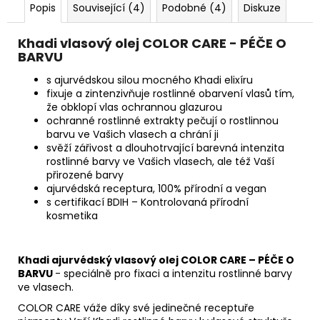
č
Popis
Související (4)
Podobné (4)
Diskuze
u
j
Khadi vlasový olej COLOR CARE - PÉČE O
e
BARVU
m
e
s ajurvédskou silou mocného Khadi elixíru
fixuje a zintenzivňuje rostlinné obarvení vlasů tím,
že obklopí vlas ochrannou glazurou
ochranné rostlinné extrakty pečují o rostlinnou
TAROT
SVĚTLA
barvu ve Vašich vlasech a chrání ji
A
svěží zářivost a dlouhotrvající barevná intenzita
STÍNŮ
rostlinné barvy ve Vašich vlasech, ale též Vaší
přirozené barvy
699
ajurvédská receptura, 100% přírodní a vegan
Kč
s certifikací BDIH – Kontrolovaná přírodní
kosmetika
Khadi ajurvédský vlasový olej COLOR CARE – PÉČE O
BARVU
- speciálně pro fixaci a intenzitu rostlinné barvy
ve vlasech.
COLOR CARE váže díky své jedinečné receptuře