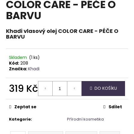
COLOR CARE - PÉČE O
a
BARVU
j
í
t
Khadi vlasový olej COLOR CARE - PÉČE O
BARVU
?
Skladem
(1 ks)
Kód:
208
Značka:
Khadi
HLEDAT
319 Kč
DO KOŠÍKU
D
Měrná
o
cena:
Zeptat se
Sdílet
p
o
Kategorie
:
Přírodní kosmetika
r
u