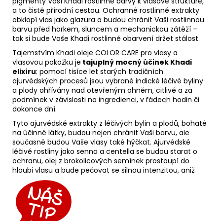
pigmenty Vaší Khadi rostlinné barvy k vlasové struktuře,
a to čistě přírodní cestou. Ochranné rostlinné extrakty
obklopí vlas jako glazura a budou chránit Vaši rostlinnou
barvu před horkem, sluncem a mechanickou zátěží –
tak si bude Vaše Khadi rostlinné obarvení držet stálost.
Tajemstvím Khadi oleje COLOR CARE pro vlasy a
vlasovou pokožku je
tajuplný mocný účinek
Khadi
elixíru
: pomocí tisíce let starých tradičních
ajurvédských procesů jsou vybrané indické léčivé byliny
a plody ohřívány nad otevřeným ohněm, citlivě a za
podmínek v závislosti na ingredienci, v řádech hodin či
dokonce dní.
Tyto ajurvédské extrakty z léčivých bylin a plodů, bohaté
na účinné látky, budou nejen chránit Vaši barvu, ale
současně budou Vaše vlasy také hýčkat. Ajurvédské
léčivé rostliny jako senna a centella se budou starat o
ochranu, olej z brokolicových semínek prostoupí do
hloubi vlasu a bude pečovat se silnou intenzitou, aniž