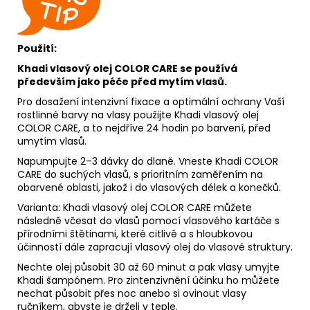
Použití:
Khadi vlasový olej COLOR CARE se používá
především jako péče před mytím vlas
ů.
Pro dosažení intenzivní fixace a optimální ochrany Vaší
rostlinné barvy na vlasy použijte Khadi vlasový olej
COLOR CARE, a to nejdříve 24 hodin po barvení, před
umytím vlasů.
Napumpujte 2–3 dávky do dlaně. Vneste Khadi COLOR
CARE do suchých vlasů, s prioritním zaměřením na
obarvené oblasti, jakož i do vlasových délek a konečků.
Varianta: Khadi vlasový olej COLOR CARE můžete
následně včesat do vlasů pomocí vlasového kartáče s
přírodními štětinami, které citlivě a s hloubkovou
účinností dále zapracují vlasový olej do vlasové struktury.
Nechte olej působit 30 až 60 minut a pak vlasy umyjte
Khadi šampónem. Pro zintenzivnění účinku ho můžete
nechat působit přes noc anebo si ovinout vlasy
ručníkem, abyste je drželi v teple.