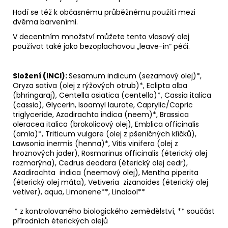
Hodí se též k občasnému průběžnému použití mezi
dvěma barveními.
V decentním množství můžete tento vlasový olej
používat také jako bezoplachovou „leave-in“ péči.
Složení (INCI):
Sesamum indicum (sezamový olej)*,
Oryza sativa (olej z rýžových otrub)*, Eclipta alba
(bhringaraj), Centella asiatica (centella)*, Cassia italica
(cassia), Glycerin, Isoamyl laurate, Caprylic/Capric
triglyceride, Azadirachta indica (neem)*, Brassica
oleracea italica (brokolicový olej), Emblica officinalis
(amla)*, Triticum vulgare (olej z pšeničných klíčků),
Lawsonia inermis (henna)*, Vitis vinifera (olej z
hroznových jader), Rosmarinus officinalis (éterický olej
rozmarýna), Cedrus deodara (éterický olej cedr),
Azadirachta indica (neemový olej), Mentha piperita
(éterický olej máta), Vetiveria zizanoides (éterický olej
vetiver), aqua, Limonene**, Linalool**
* z kontrolovaného biologického zemědělství, ** součást
přírodních éterických olejů