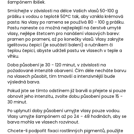
šampónem Ibišek.
Smíchejte v závislosti na délce Vašich vlasů 50-100 g
prášku s vodou o teplotě 50°C tak, aby vznikla krémová
pasta. Na vlasy po ramena se používá 80 - 100 g prášku.
Pastu naneste co možná nejteplejší na čerstvě umyté
vlasy, nejlépe štetcem pro nanášení vlasových barev:
pramen po prameni, až po konečky vlasů. Vlasy zakryjte
igelitovou čepicí (je součástí balení) a ručníkem či
teplou čepicí, abyste udrželi pastu ve vlasech v teple a
vlhku.
Doba působení je 30 - 120 minut, v závislosti na
požadované intenzitě obarvení. Čím déle necháte barvu
na vlasech působit, tím tmavší a intenzivnější bude
výsledná barva.
Pokud jste se tímto odstínem již barvili a přejete si pouze
obnovit jeho intenzitu, zvolte dobu působení pouze 15 -
30 minut.
Po uplynutí doby působení umyjte vlasy pouze vodou.
Vlasy umyjte šampónem až po 24 - 48 hodinách, aby se
barva mohla ve vlasech rozvinout.
Chcete-li podpořit fixaci rostlinných pigmentů, použijte