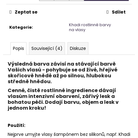
č
u
Zeptat se
Sdílet
j
e
Khadi rostlinné barvy
m
Kategorie
:
na vlasy
e
Popis
Související (4)
Diskuze
APATIT
SRDCE
Výsledná barva závisí na stávající barvě
695
Vašich vlasů - pohybuje se od živé, hřejivé
Kč
skořicově hnědé až po silnou, hlubokou
středně hnědou.
Cenné, čistě rostlinné ingredience dávají
vlasům intenzivní obarvení, zářivý lesk a
bohatou péči. Dodají barvu, objem a lesk v
jednom kroku!
Použití:
Nejprve umyjte vlasy šampónem bez silikonů, např. Khadi