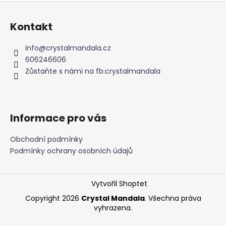
Z
á
Kontakt
p
a
info
@
crystalmandala.cz
t
606246606
í
Zůstaňte s námi na fb:crystalmandala
Informace pro vás
Obchodní podmínky
Podmínky ochrany osobních údajů
Vytvořil Shoptet
Copyright 2026
Crystal Mandala
. Všechna práva
vyhrazena.