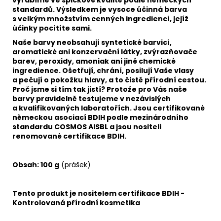
standardů. Výsledkem je vysoce účinná barva
s velkým množstvím cenných ingrediencí, jejíž
účinky pocítíte sami.
Naše barvy neobsahují syntetické barvicí,
aromatické ani konzervační látky, zvýrazňovače
barev, peroxidy, amoniak ani jiné chemické
ingredience. Ošetřují, chrání, posilují Vaše vlasy
a pečují o pokožku hlavy, a to čistě přírodní cestou.
Proč jsme si tím tak jistí? Protože pro Vás naše
barvy pravidelně testujeme v nezávislých
a kvalifikovaných laboratořích. Jsou certifikované
německou asociací BDIH podle mezinárodního
standardu COSMOS AISBL a jsou nositeli
renomované certifikace BDIH.
Obsah: 100 g
(prášek)
Tento produkt je nositelem certifikace BDIH -
Kontrolovaná přírodní kosmetika