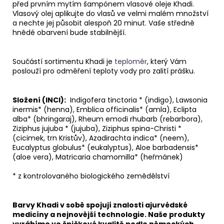
před prvním mytím šampónem vlasové oleje Khadi.
Vlasový olej aplikujte do vlasů ve velmi malém množství
a nechte jej působit alespoň 20 minut. Vaše středně
hnědé obarvení bude stabilnější.
Součástí sortimentu Khadi je
teploměr
, který Vám
poslouží pro odměření teploty vody pro zalití prášku.
Složení (INCI):
Indigofera tinctoria * (indigo), Lawsonia
inermis* (henna), Emblica officinalis* (amla), Eclipta
alba* (bhringaraj), Rheum emodi rhubarb (rebarbora),
Ziziphus jujuba * (jujuba), Ziziphus spina-Christi *
(cicimek, trn Kristův), Azadirachta indica* (neem),
Eucalyptus globulus* (eukalyptus), Aloe barbadensis*
(aloe vera), Matricaria chamomilla* (heřmánek)
* z kontrolovaného biologického zemědělství
Barvy Kh
adi v sobě spojují znalosti ajurvédské
medicíny a nejnovější technologie. Naše produkty
vyrábíme
ve špičkové kvalitě podle německých