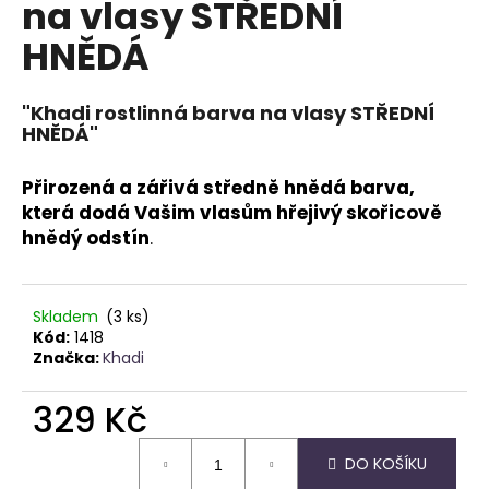
na vlasy STŘEDNÍ
a
HNĚDÁ
j
í
t
"Khadi rostlinná barva na vlasy STŘEDNÍ
HNĚDÁ"
?
Přirozená a zářivá středně hnědá barva,
která dodá Vašim vlasům hřejivý skořicově
hnědý odstín
.
HLEDAT
Skladem
(3 ks)
Kód:
1418
D
Značka:
Khadi
o
p
329 Kč
o
r
Měrná
DO KOŠÍKU
u
cena: