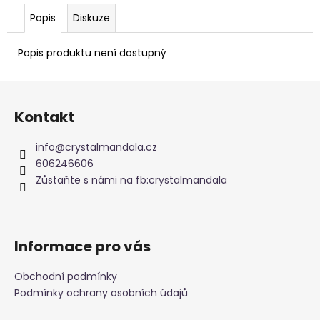
č
u
Popis
Diskuze
j
e
Popis produktu není dostupný
m
e
Z
á
Kontakt
NAUŠNICE
p
Z
a
PERLETI
info
@
crystalmandala.cz
t
606246606
245
Kč
í
Zůstaňte s námi na fb:crystalmandala
Informace pro vás
Obchodní podmínky
Podmínky ochrany osobních údajů