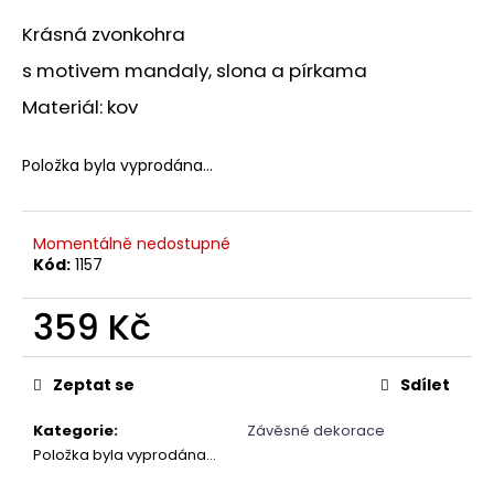
a
Krásná zvonkohra
j
s motivem mandaly, slona a pírkama
í
Materiál: kov
t
?
Položka byla vyprodána…
Momentálně nedostupné
HLEDAT
Kód:
1157
359 Kč
D
Měrná
o
cena:
Zeptat se
Sdílet
p
o
Kategorie
:
Závěsné dekorace
r
Položka byla vyprodána…
u