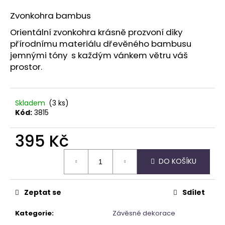
a
Zvonkohra bambus
j
Orientální zvonkohra krásně prozvoní diky
í
přírodnímu materiálu dřevěného bambusu
t
jemnými tóny s každým vánkem větru váš
?
prostor.
Skladem
(3 ks)
Kód:
3815
HLEDAT
395 Kč
Měrná
D
DO KOŠÍKU
cena:
o
p
o
Zeptat se
Sdílet
r
Kategorie
:
Závěsné dekorace
u