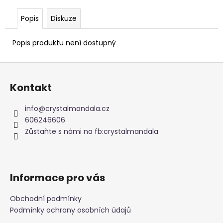
č
u
Popis
Diskuze
j
e
Popis produktu není dostupný
m
e
Z
á
KARTY
Kontakt
p
VODNÍCH
CHRÁMŮ
a
info
@
crystalmandala.cz
444
t
606246606
Kč
í
Zůstaňte s námi na fb:crystalmandala
Informace pro vás
Obchodní podmínky
Podmínky ochrany osobních údajů