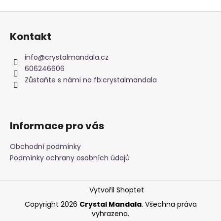
č
u
Z
j
á
e
Kontakt
p
m
a
e
info
@
crystalmandala.cz
t
606246606
í
Zůstaňte s námi na fb:crystalmandala
NÁRAMEK
APATIT
295
Kč
Informace pro vás
Obchodní podmínky
Podmínky ochrany osobních údajů
Vytvořil Shoptet
Copyright 2026
Crystal Mandala
. Všechna práva
vyhrazena.