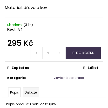
a
Materiál: dřevo a kov
j
í
t
Skladem
(3 ks)
Kód:
1154
?
295 Kč
Měrná
DO KOŠÍKU
cena:
HLEDAT
Zeptat se
Sdílet
D
Kategorie
:
Závěsné dekorace
o
p
o
Popis
Diskuze
r
u
Popis produktu není dostupný