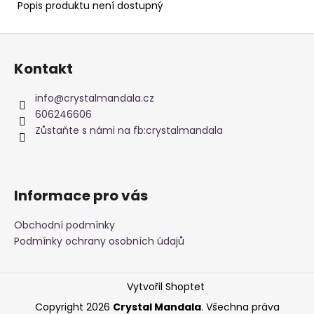
č
Popis produktu není dostupný
u
j
Z
e
á
m
Kontakt
p
e
a
info
@
crystalmandala.cz
t
606246606
NAUŠNICE
í
Zůstaňte s námi na fb:crystalmandala
KORÁLKOVÉ
345
Kč
Informace pro vás
Obchodní podmínky
Podmínky ochrany osobních údajů
Vytvořil Shoptet
Copyright 2026
Crystal Mandala
. Všechna práva