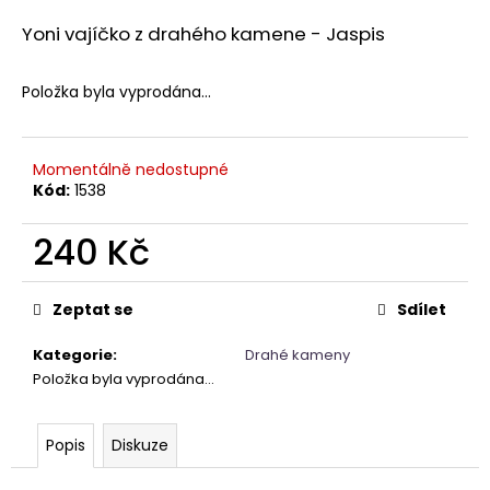
a
Yoni vajíčko z drahého kamene - Jaspis
j
í
Položka byla vyprodána…
t
?
Momentálně nedostupné
Kód:
1538
240 Kč
HLEDAT
Měrná
cena:
Zeptat se
Sdílet
D
Kategorie
:
Drahé kameny
o
Položka byla vyprodána…
p
o
r
Popis
Diskuze
u