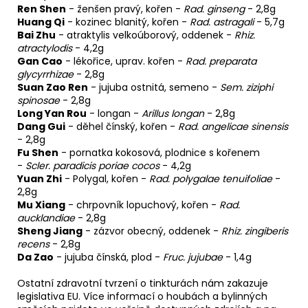
Ren Shen
-
ženšen pravý, kořen
-
Rad. ginseng
- 2,8g
Huang Qi
-
kozinec blanitý, kořen
-
Rad. astragali
- 5,7g
Bai Zhu
-
atraktylis velkoúborový, oddenek
-
Rhiz.
atractylodis
- 4,2g
Gan Cao
-
lékořice, uprav. kořen
-
Rad. preparata
glycyrrhizae
- 2,8g
Suan Zao Ren
-
jujuba
ostnitá
, semeno
-
Sem. ziziphi
spinosae
- 2,8g
Long Yan Rou
- l
ongan
-
Arillus longan
- 2,8g
Dang Gui
-
děhel čínský, kořen
-
Rad. angelicae sinensis
- 2,8g
Fu Shen
-
pornatka kokosová, plodnice s kořenem
-
Scler. paradicis poriae cocos
- 4,2g
Yuan Zhi
-
Polygal, kořen
-
Rad. polygalae tenuifoliae
-
2,8g
Mu Xiang
-
chrpovník lopuchový, kořen
-
Rad.
aucklandiae
- 2,8g
Sheng Jiang
-
zázvor obecný, oddenek
-
Rhiz. zingiberis
recens
- 2,8g
Da Zao
-
jujuba čínská, plod
-
Fruc. jujubae
- 1,4g
Ostatní zdravotní tvrzení o tinkturách nám zakazuje
legislativa EU. Více informací o houbách a bylinných