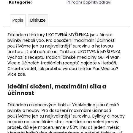
č
Kategorie
:
Přírodní doplňky zdraví
u
j
e
Popis
Diskuze
m
e
Základem tinktury UKOTVENÁ MYŠLENKA jsou čínské
bylinky neboli yao. Pro dosažení maximální účinnosti
používáme jen tu nejkvalitnější surovinu a hotovou
KARTY
tinkturu již dál neředíme. Tinktura UKOTVENÁ MYŠLENKA
VODNÍCH
vychází z receptu tradiční čínské medicíny Gui Pi Wan.
CHRÁMŮ
Více o účincích tradičních receptů najdete v Herbáři.
Chcete vědět, jak probíhá výroba tinktur YaoMedica?
444
Kč
Více zde.
Ideální složení, maximální síla a
účinnost
Základem alkoholových tinktur YaoMedica jsou čínské
bylinky a houby. Pro dosažení maximální účinnosti
používáme jen tu nejkvalitnější surovinu. Bylinky či houby
nejprve na speciálním stroji nadrtíme na velmi jemný
prášek, dále je macerujeme v 50% lihu až jeden měsíc.
Macerát každý den dynamizujeme a hotové tinktury už