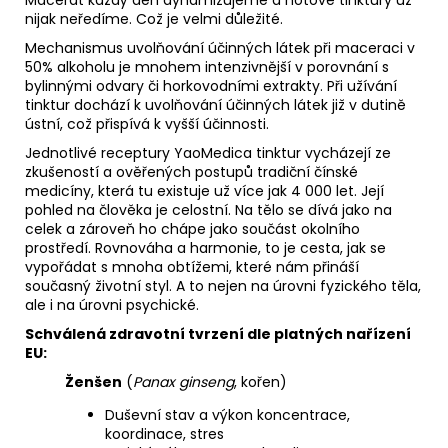
nijak neředíme. Což je velmi důležité.
Mechanismus uvolňování účinných látek při maceraci v
50% alkoholu je mnohem intenzivnější v porovnání s
bylinnými odvary či horkovodními extrakty. Při užívání
tinktur dochází k uvolňování účinných látek již v dutině
ústní, což přispívá k vyšší účinnosti.
Jednotlivé receptury YaoMedica tinktur vycházejí ze
zkušeností a ověřených postupů tradiční čínské
medicíny, která tu existuje už více jak 4 000 let. Její
pohled na člověka je celostní. Na tělo se dívá jako na
celek a zároveň ho chápe jako součást okolního
prostředí. Rovnováha a harmonie, to je cesta, jak se
vypořádat s mnoha obtížemi, které nám přináší
současný životní styl. A to nejen na úrovni fyzického těla,
ale i na úrovni psychické.
Schválená zdravotní tvrzení dle platných nařízení
EU:
Ženšen
(
Panax ginseng
, kořen)
Duševní stav a výkon koncentrace,
koordinace, stres