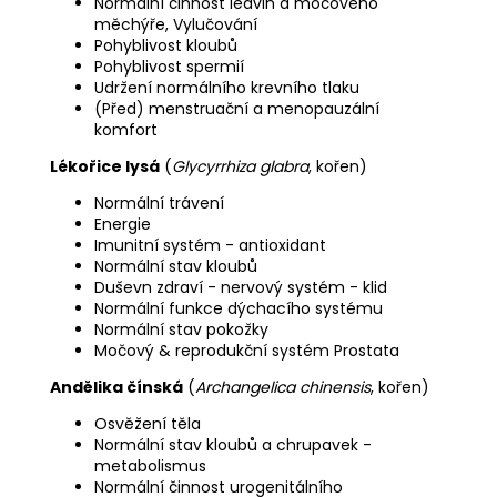
Normální činnost ledvin a močového
měchýře, Vylučování
Pohyblivost kloubů
Pohyblivost spermií
Udržení normálního krevního tlaku
(Před) menstruační a menopauzální
komfort
Lékořice lysá
(
Glycyrrhiza glabra
, kořen)
Normální trávení
Energie
Imunitní systém - antioxidant
Normální stav kloubů
Duševn zdraví - nervový systém - klid
Normální funkce dýchacího systému
Normální stav pokožky
Močový & reprodukční systém Prostata
Andělika čínská
(
Archangelica chinensis
, kořen)
Osvěžení těla
Normální stav kloubů a chrupavek -
metabolismus
Normální činnost urogenitálního