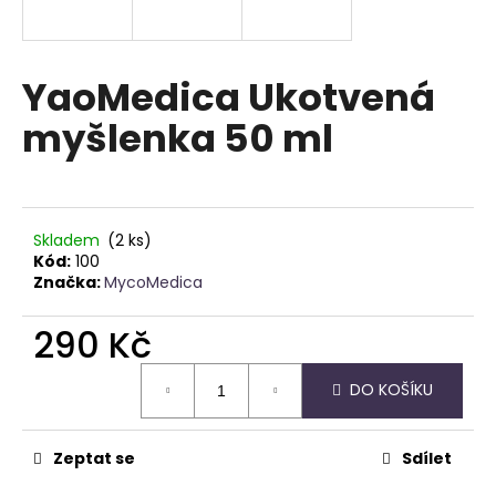
a
j
í
YaoMedica Ukotvená
t
myšlenka 50 ml
?
Skladem
(2 ks)
HLEDAT
Kód:
100
Značka:
MycoMedica
290 Kč
D
Měrná
o
DO KOŠÍKU
cena:
p
o
r
Zeptat se
Sdílet
u