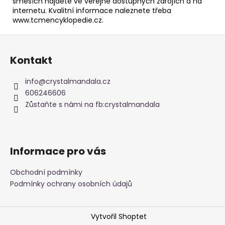
směsích najdete ve veřejně dostupných zdrojích a na
internetu. Kvalitní informace naleznete třeba
www.tcmencyklopedie.cz.
Z
á
Kontakt
p
a
info
@
crystalmandala.cz
t
606246606
í
Zůstaňte s námi na fb:crystalmandala
Informace pro vás
Obchodní podmínky
Podmínky ochrany osobních údajů
Vytvořil Shoptet