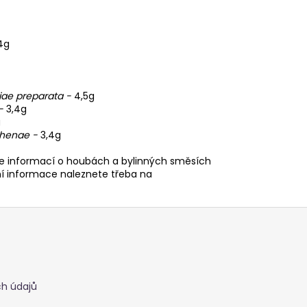
4g
iae preparata -
4,5g
 -
3,4g
g
rhenae -
3,4g
Více informací o houbách a bylinných směsích
tní informace naleznete třeba na
h údajů