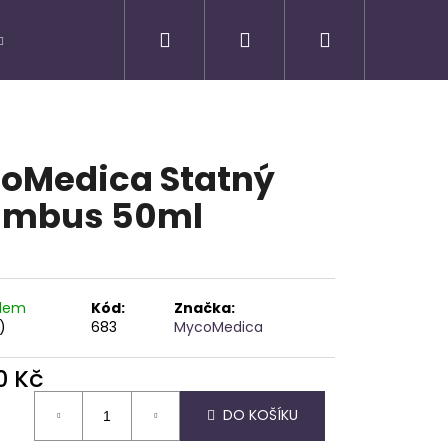
Hledat
Přihlášení
Nákupní
košík
oMedica Statný
ambus 50ml
adem
Kód:
Značka:
)
683
MycoMedica
0 Kč
Následující
ná
DO KOŠÍKU
: