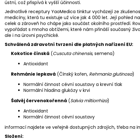
ústní, což přispívá k vyšší účinnosti.
Jednotlivé receptury YaoMedica tinktur vycházejí ze zkušenos
medicíny, která tu existuje už více jak 4 000 let. Její pohled na
celek a zároveň ho chápe jako součást okolního prostředí. Rov
vypořádat s mnoha obtížemi, které nám přináší současný životn
ale i na úrovni psychické.
Schválená zdravotní tvrzení dle platných nařízení EU:
Kokotice čínská
(
Cuscuta chinensis
, semena)
Antioxidant
Rehmánie lepkavá
(Čínský kořen,
Rehmania glutinosa
)
Normální činnost cévní soustavy a krevní tlak
Normální hladina glukózy v krvi
Šalvěj červenokořenná
(
Salvia miltiorrhiza
)
Antioxidant
Normální činnost cévní soustavy
informací najdete ve veřejně dostupných zdrojích, třeba na i
Složení: