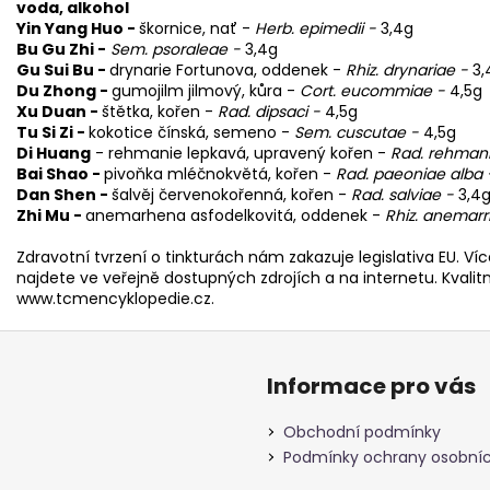
voda, alkohol
Yin Yang Huo -
škornice, nať -
Herb. epimedii -
3,4g
Bu Gu Zhi -
Sem. psoraleae -
3,4g
Gu Sui Bu -
drynarie Fortunova, oddenek -
Rhiz. drynariae -
3,
Du Zhong -
gumojilm jilmový, kůra -
Cort. eucommiae -
4,5g
Xu Duan -
štětka, kořen -
Rad. dipsaci -
4,5g
Tu Si Zi -
kokotice čínská, semeno -
Sem. cuscutae -
4,5g
Di Huang
- rehmanie lepkavá, upravený kořen -
Rad. rehman
Bai Shao -
pivoňka mléčnokvětá, kořen -
Rad. paeoniae alba
Dan Shen -
šalvěj červenokořenná, kořen -
Rad. salviae -
3,4
Zhi Mu -
anemarhena asfodelkovitá, oddenek -
Rhiz. anemar
Zdravotní tvrzení o tinkturách nám zakazuje legislativa EU. 
najdete ve veřejně dostupných zdrojích a na internetu. Kvali
www.tcmencyklopedie.cz.
Informace pro vás
Obchodní podmínky
Podmínky ochrany osobníc