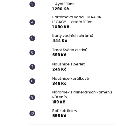
- Ayat 100ml
1 290 Kč
Parfémová voda - MAAHIR
LEGACY - Lattafa 100ml
1 090 Kč
Karty vodních chrámů
444 Kč
Tarot Světla a stínů
699 Kč
Naušnice z perleti
245 Kč
Naušnice korálkové
345 Kč
Náramek z minerálních kamenů
Růženín
189 Kč
Řetízek čakry
695 Kč