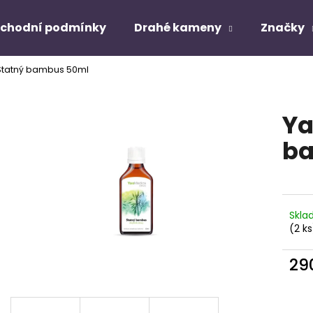
chodní podmínky
Drahé kameny
Značky
tatný bambus 50ml
Co potřebujete najít?
Ya
HLEDAT
b
Doporučujeme
Skl
(2 ks
29
Měr
cena