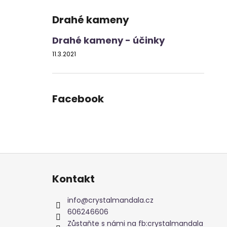
Drahé kameny
Drahé kameny - účinky
11.3.2021
Facebook
Z
á
Kontakt
p
a
info
@
crystalmandala.cz
t
606246606
í
Zůstaňte s námi na fb:crystalmandala