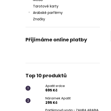
APATIT SRDCE
l
Tarotové karty
695 Kč
Arabské parfémy
Značky
Přijímáme online platby
Top 10 produktů
Apatit srdce
695 Kč
Náramek Apatit
295 Kč
Parfémová voda - ZAHRA ARABIA