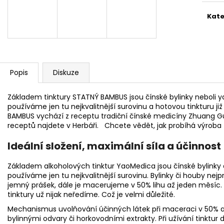
NÁRAMEK APATIT
PARFÉMOVÁ VOD
AYAT 100ML
295 Kč
Kate
1 290 Kč
Popis
Diskuze
Základem tinktury STATNÝ BAMBUS jsou čínské bylinky neboli y
používáme jen tu nejkvalitnější surovinu a hotovou tinkturu ji
BAMBUS vychází z receptu tradiční čínské medicíny Zhuang Gu 
receptů najdete v Herbáři. Chcete vědět, jak probíhá výrob
Ideální složení, maximální síla a účinnost
Základem alkoholových tinktur YaoMedica jsou čínské bylinky
používáme jen tu nejkvalitnější surovinu. Bylinky či houby nej
jemný prášek, dále je macerujeme v 50% lihu až jeden měsí
tinktury už nijak neředíme. Což je velmi důležité.
Mechanismus uvolňování účinných látek při maceraci v 50% a
bylinnými odvary či horkovodními extrakty. Při užívání tinktur 