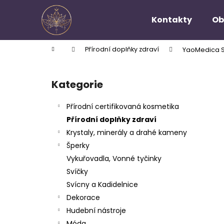
K
Přejít
na
o
Kontakty
Ob
obsah
Zpět
Zpět
š
do
do
í
Domů
Přírodní doplňky zdraví
YaoMedica S
k
obchodu
obchodu
P
o
Kategorie
Přeskočit
s
kategorie
t
Přírodní certifikovaná kosmetika
r
Přírodní doplňky zdraví
a
Krystaly, minerály a drahé kameny
n
Šperky
n
Vykuřovadla, Vonné tyčinky
í
Svíčky
p
Svícny a Kadidelnice
a
Dekorace
n
Hudební nástroje
e
Móda