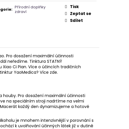
A - ZAHRA ARABIA -
Tisk
Přírodní doplňky
gorie
:
zdraví
Zeptat se
Sdílet
ao. Pro dosažení maximální účinnosti
ž dál neředíme. Tinktura STATNÝ
Xiao Ci Pian. Více o účincích tradičních
a tinktur YaoMedica? Více zde.
 a houby. Pro dosažení maximální účinnosti
prve na speciálním stroji nadrtíme na velmi
c. Macerát každý den dynamizujeme a hotové
lkoholu je mnohem intenzivnější v porovnání s
dochází k uvolňování účinných látek již v dutině