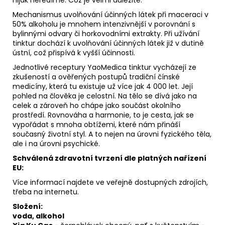
Mechanismus uvolňování účinných látek při maceraci v
50% alkoholu je mnohem intenzivnější v porovnání s
bylinnými odvary či horkovodními extrakty. Při užívání
tinktur dochází k uvolňování účinných látek již v dutině
ústní, což přispívá k vyšší účinnosti.
Jednotlivé receptury YaoMedica tinktur vycházejí ze
zkušeností a ověřených postupů tradiční čínské
medicíny, která tu existuje už více jak 4 000 let. Její
pohled na člověka je celostní. Na tělo se dívá jako na
celek a zároveň ho chápe jako součást okolního
prostředí. Rovnováha a harmonie, to je cesta, jak se
vypořádat s mnoha obtížemi, které nám přináší
současný životní styl. A to nejen na úrovni fyzického těla,
ale i na úrovni psychické.
Schválená zdravotní tvrzení dle platných nařízení
EU:
Více informací najdete ve veřejně dostupných zdrojích,
třeba na internetu.
Složení:
voda, alkohol