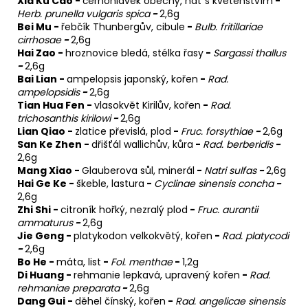
Xia Ku Cao -
černohlávek obecný, nať s květenstvím
-
Herb. prunella vulgaris spica
-
2,6g
Bei Mu -
řebčík Thunbergův, cibule
-
Bulb. fritillariae
cirrhosae
-
2,6g
Hai Zao -
hroznovice bledá, stélka řasy
-
Sargassi thallus
-
2,6g
Bai Lian -
ampelopsis japonský, kořen
-
Rad.
ampelopsidis
-
2,6g
Tian Hua Fen -
vlasokvět Kirilův, kořen
-
Rad.
trichosanthis kirilowi
-
2,6g
Lian Qiao -
zlatice převislá, plod
-
Fruc. forsythiae
-
2,6g
San Ke Zhen -
dřišťál wallichův, kůra
-
Rad. berberidis
-
2,6g
Mang Xiao -
Glauberova sůl, minerál
-
Natri sulfas
-
2,6g
Hai Ge Ke -
škeble, lastura
-
Cyclinae sinensis concha
-
2,6g
Zhi Shi -
citroník hořký, nezralý plod
-
Fruc. aurantii
ammaturus
-
2,6g
Jie Geng -
platykodon velkokvětý, kořen
-
Rad. platycodi
-
2,6g
Bo He -
máta, list
-
Fol. menthae
-
1,2g
Di Huang -
rehmanie lepkavá, upravený kořen
-
Rad.
rehmaniae preparata
-
2,6g
Dang Gui -
děhel čínský, kořen
-
Rad. angelicae sinensis