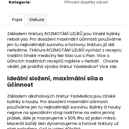
č
Kategorie
:
Přírodní doplňky zdraví
u
j
e
Popis
Diskuze
m
e
Základem tinktury ROZMOTÁNÍ UZLÍKŮ jsou čínské bylinky
neboli yao. Pro dosažení maximální účinnosti používáme
jen tu nejkvalitnější surovinu a hotovou tinkturu již dál
PARFÉMOVÁ
neředíme. Tinktura ROZMOTÁNÍ UZLÍKŮ vychází z receptu
VODA
tradiční čínské medicíny Nei Xiao Luo Li Pian. Více o
-
účincích tradičních receptů najdete v Herbáři. Chcete
ZAHRA
vědět, jak probíhá výroba tinktur YaoMedica? Více zde.
ARABIA
-
Ideální složení, maximální síla a
AYAT
100ML
účinnost
1
290
Základem alkoholových tinktur YaoMedica jsou čínské
Kč
bylinky a houby. Pro dosažení maximální účinnosti
používáme jen tu nejkvalitnější surovinu. Bylinky či houby
nejprve na speciálním stroji nadrtíme na velmi jemný
prášek, dále je macerujeme v 50% lihu až jeden měsíc.
Macerát každý den dynamizujeme a hotové tinktury už
nijak neředíme. Což je velmi důležité.