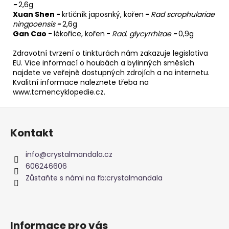
-
2,6g
Xuan Shen -
krtičník japosnký, kořen
-
Rad scrophulariae
ningpoensis
-
2,6g
Gan Cao -
lékořice, kořen
-
Rad. glycyrrhizae
-
0,9g
Zdravotní tvrzení o tinkturách nám zakazuje legislativa
EU. Více informací o houbách a bylinných směsích
najdete ve veřejně dostupných zdrojích a na internetu.
Kvalitní informace naleznete třeba na
www.tcmencyklopedie.cz.
Z
á
Kontakt
p
a
info
@
crystalmandala.cz
t
606246606
í
Zůstaňte s námi na fb:crystalmandala
Informace pro vás