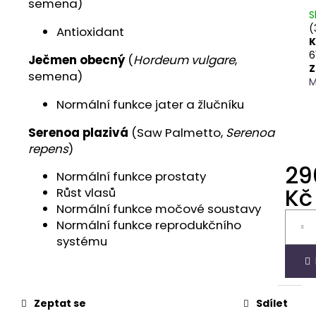
č
semena)
u
S
(
Antioxidant
j
K
e
6
Ječmen obecný
(
Hordeum vulgare
,
m
Z
semena)
e
M
Normální funkce jater a žlučníku
PARFÉMOVÁ
Serenoa plazivá
(Saw Palmetto,
Serenoa
VODA
-
repens
)
MAAHIR
29
LEGACY
Normální funkce prostaty
-
Kč
Růst vlasů
LATTAFA
100ML
Normální funkce močové soustavy
Měrná
1
Normální funkce reprodukčního
cena:
090
systému
Kč
Zeptat se
Sdílet