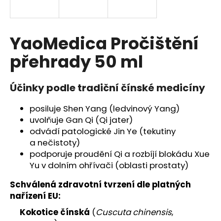
a
j
í
YaoMedica Pročištění
t
přehrady 50 ml
?
Účinky podle tradiční čínské medicíny
posiluje Shen Yang (ledvinový Yang)
HLEDAT
uvolňuje Gan Qi (Qi jater)
odvádí patologické Jin Ye (tekutiny
a nečistoty)
podporuje proudění Qi a rozbíjí blokádu Xue
D
Yu v dolním ohřívači (oblasti prostaty)
o
p
Schválená zdravotní tvrzení dle platných
o
nařízení EU:
r
u
Kokotice čínská
(
Cuscuta chinensis
,