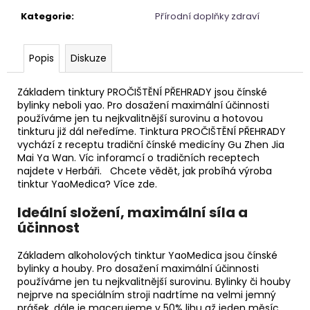
Kategorie
:
Přírodní doplňky zdraví
Popis
Diskuze
Základem tinktury PROČIŠTĚNÍ PŘEHRADY jsou čínské
bylinky neboli yao. Pro dosažení maximální účinnosti
používáme jen tu nejkvalitnější surovinu a hotovou
tinkturu již dál neředíme. Tinktura PROČIŠTĚNÍ PŘEHRADY
vychází z receptu tradiční čínské medicíny Gu Zhen Jia
Mai Ya Wan. Víc inforamcí o tradičních receptech
najdete v Herbáři. Chcete vědět, jak probíhá výroba
tinktur YaoMedica? Více zde.
Ideální složení, maximální síla a
účinnost
Základem alkoholových tinktur YaoMedica jsou čínské
bylinky a houby. Pro dosažení maximální účinnosti
používáme jen tu nejkvalitnější surovinu. Bylinky či houby
nejprve na speciálním stroji nadrtíme na velmi jemný
prášek, dále je macerujeme v 50% lihu až jeden měsíc.