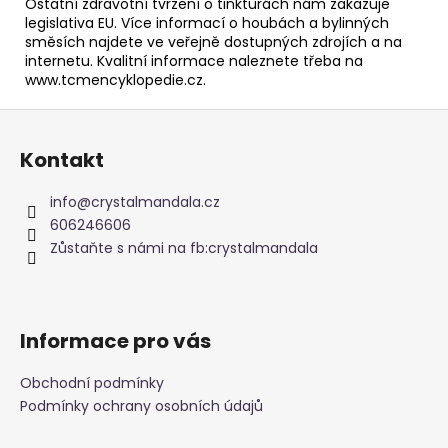
Ostatní zdravotní tvrzení o tinkturách nám zakazuje
legislativa EU. Více informací o houbách a bylinných
směsích najdete ve veřejně dostupných zdrojích a na
internetu. Kvalitní informace naleznete třeba na
www.tcmencyklopedie.cz.
Z
á
Kontakt
p
a
info
@
crystalmandala.cz
t
606246606
í
Zůstaňte s námi na fb:crystalmandala
Informace pro vás
Obchodní podmínky
Podmínky ochrany osobních údajů