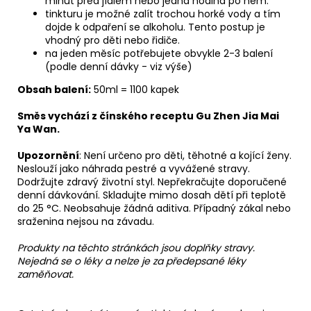
minut před jídlem nebo jedna hodina po něm.
tinkturu je možné zalít trochou horké vody a tím
dojde k odpaření se alkoholu. Tento postup je
vhodný pro děti nebo řidiče.
na jeden měsíc potřebujete obvykle 2-3 balení
(podle denní dávky - viz výše)
Obsah balení:
50ml = 1100 kapek
Směs vychází z čínského receptu
Gu Zhen Jia Mai
Ya Wan.
Upozornění
: Není určeno pro děti, těhotné a kojící ženy.
Neslouží jako náhrada pestré a vyvážené stravy.
Dodržujte zdravý životní styl. Nepřekračujte doporučené
denní dávkování. Skladujte mimo dosah dětí při teplotě
do 25 °C. Neobsahuje žádná aditiva. Případný zákal nebo
sraženina nejsou na závadu.
Produkty na těchto stránkách jsou doplňky stravy.
Nejedná se o léky a nelze je za předepsané léky
zaměňovat.