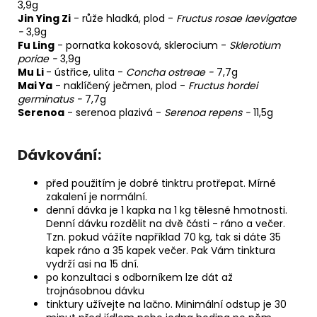
3,9g
Jin Ying Zi
-
růže hladká, plod
-
Fructus rosae laevigatae
-
3,9g
Fu Ling
-
pornatka kokosová, sklerocium
-
Sklerotium
poriae
-
3,9g
Mu Li
-
ústřice, ulita
-
Concha ostreae
-
7,7g
Mai Ya
-
naklíčený ječmen, plod
-
Fructus hordei
germinatus
-
7,7g
Serenoa
-
serenoa plazivá
-
Serenoa repens
-
11,5g
Dávkování:
před použitím je dobré tinktru protřepat. Mírné
zakalení je normální.
denní dávka je 1 kapka na 1 kg tělesné hmotnosti.
Denní dávku rozdělit na dvě části - ráno a večer.
Tzn. pokud vážíte například 70 kg, tak si dáte 35
kapek ráno a 35 kapek večer. Pak Vám tinktura
vydrží asi na 15 dní.
po konzultaci s odborníkem lze dát až
trojnásobnou dávku
tinktury užívejte na lačno. Minimální odstup je 30