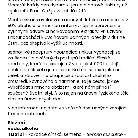
Macerát každý den dynamizujeme a hotové tinktury už
nijak neředíme. Což je velmi důležité.
Mechanismus uvolňování účinných látek při maceraci v
50% alkoholu je mnohem intenzivnější v porovnání s
bylinnými odvary či horkovodními extrakty. Při užívání
tinktur dochází k uvolňování účinných látek již v dutině
ústní, což přispívá k vyšší účinnosti.
Jednotlivé receptury YaoMedica tinktur vycházejí ze
zkušeností a ověřených postupů tradiční čínské
medicíny, která tu existuje už více jak 4 000 let. Její
pohled na člověka je celostní. Na tělo se dívá jako na
celek a zároveň ho chápe jako součást okolního
prostředí. Rovnováha a harmonie, to je cesta, jak se
vypořádat s mnoha obtížemi, které nám přináší
současný životní styl. A to nejen na úrovni fyzického těla,
ale i na úrovni psychické.
Více informací najdete ve veřejně dostupných zdrojích,
třeba na internetu.
Složení:
voda, alkohol
Tu Si Zi
-
kokotice čínská, semeno
-
Semen cuscutae
-