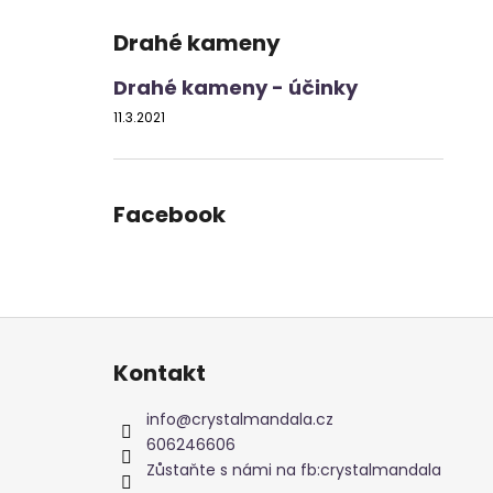
Drahé kameny
Drahé kameny - účinky
11.3.2021
Facebook
Z
á
Kontakt
p
a
info
@
crystalmandala.cz
t
606246606
í
Zůstaňte s námi na fb:crystalmandala