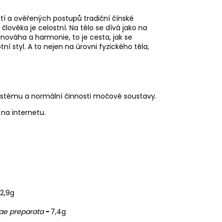
tí a ověřených postupů tradiční čínské
 člověka je celostní. Na tělo se dívá jako na
nováha a harmonie, to je cesta, jak se
í styl. A to nejen na úrovni fyzického těla,
 systému a normální činnosti močové soustavy.
na internetu.
2,9g
ae preparata
-
7,4g
g