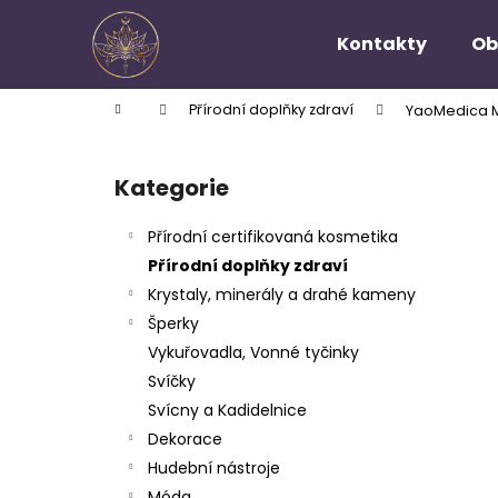
K
Přejít
na
o
Kontakty
Ob
obsah
Zpět
Zpět
š
do
do
í
Domů
Přírodní doplňky zdraví
YaoMedica M
k
obchodu
obchodu
P
o
Kategorie
Přeskočit
s
kategorie
t
Přírodní certifikovaná kosmetika
r
Přírodní doplňky zdraví
a
Krystaly, minerály a drahé kameny
n
Šperky
n
Vykuřovadla, Vonné tyčinky
í
Svíčky
p
Svícny a Kadidelnice
a
Dekorace
n
Hudební nástroje
e
Móda