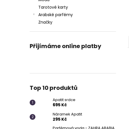
APATIT SRDCE
l
Tarotové karty
695 Kč
Arabské parfémy
Značky
Přijímáme online platby
Top 10 produktů
Apatit srdce
695 Kč
Náramek Apatit
295 Kč
Parfémová voda - ZAHRA ARABIA