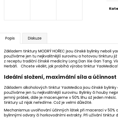
NÁRAMEK APATIT
PARFÉMOVÁ VOD
AYAT 100ML
295 Kč
Kate
1 290 Kč
Popis
Diskuze
Základem tinktury MODRÝ HOŘEC jsou čínské bylinky neboli ya
používáme jen tu nejkvalitnější surovinu a hotovou tinkturu 
z receptu tradiční čínské medicíny Long Dan Xie Gan Tang. Ví
Herbáři. Chcete vědět, jak probíhá výroba tinktur YaoMedi
Ideální složení, maximální síla a účinnost
Základem alkoholových tinktur YaoMedica jsou čínské bylinky
používáme jen tu nejkvalitnější surovinu. Bylinky či houby nej
jemný prášek, dále je macerujeme v 50% lihu až jeden měsí
tinktury už nijak neředíme. Což je velmi důležité.
Mechanismus uvolňování účinných látek při maceraci v 50% a
bylinnými odvary či horkovodními extrakty. Při užívání tinktur 