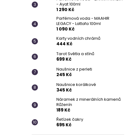
- Ayat 100ml
1 290 Kč
Parfémová voda - MAAHIR
LEGACY - Lattafa 100ml
1 090 Kč
Karty vodních chrámů
444 Kč
Tarot Světla a stínů
699 Kč
Naušnice z perleti
245 Kč
Naušnice korálkové
345 Kč
Náramek z minerálních kamenů
Růženín
189 Kč
Řetízek čakry
695 Kč