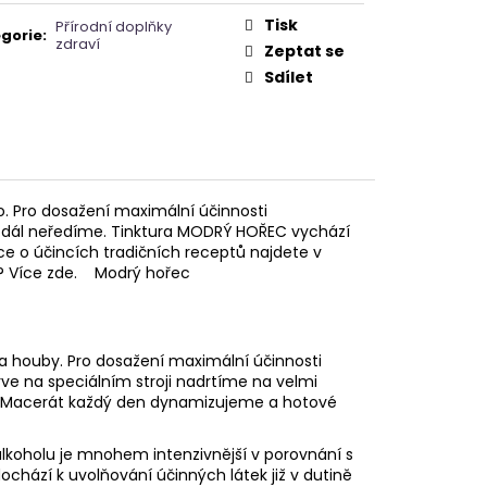
A - ZAHRA ARABIA -
Tisk
Přírodní doplňky
gorie
:
zdraví
Zeptat se
Sdílet
o. Pro dosažení maximální účinnosti
již dál neředíme. Tinktura MODRÝ HOŘEC vychází
ce o účincích tradičních receptů najdete v
ca? Více zde. Modrý hořec
 a houby. Pro dosažení maximální účinnosti
prve na speciálním stroji nadrtíme na velmi
c. Macerát každý den dynamizujeme a hotové
lkoholu je mnohem intenzivnější v porovnání s
dochází k uvolňování účinných látek již v dutině