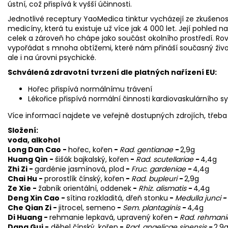
ústní, což přispívá k vyšší účinnosti.
Jednotlivé receptury YaoMedica tinktur vycházejí ze zkušenos
medicíny, která tu existuje už více jak 4 000 let. Její pohled na
celek a zároveň ho chápe jako součást okolního prostředí. Rov
vypořádat s mnoha obtížemi, které nám přináší současný životn
ale i na úrovni psychické.
Schválená zdravotní tvrzení dle platných nařízení EU:
Hořec přispívá normálnímu trávení
Lékořice přispívá normální činnosti kardiovaskulárního
Více informací najdete ve veřejně dostupných zdrojích, třeba 
Složení:
voda, alkohol
Long Dan Cao -
hořec, kořen
-
Rad. gentianae
-
2,9g
Huang Qin -
šišák bajkalský, kořen
-
Rad. scutellariae
-
4,4g
Zhi Zi -
gardénie jasmínová, plod
-
Fruc. gardeniae
-
4,4g
Chai Hu -
prorostlík čínský, kořen
-
Rad. bupleuri
-
2,9g
Ze Xie -
žabník orientální, oddenek
-
Rhiz. alismatis
-
4,4g
Deng Xin Cao -
sítina rozkladitá, dřeň stonku
-
Medulla junci
-
Che Qian Zi -
jitrocel, semeno
-
Sem. plantaginis
-
4,4g
Di Huang -
rehmanie lepkavá, upravený kořen
-
Rad. rehmani
Dang Gui -
děhel čínský, kořen
-
Rad. angelicae sinensis
-
2,9