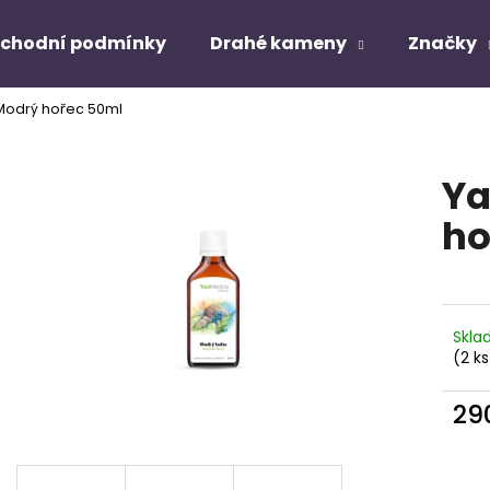
chodní podmínky
Drahé kameny
Značky
odrý hořec 50ml
Co potřebujete najít?
Ya
HLEDAT
ho
Doporučujeme
Skl
(2 ks
29
Měr
cena