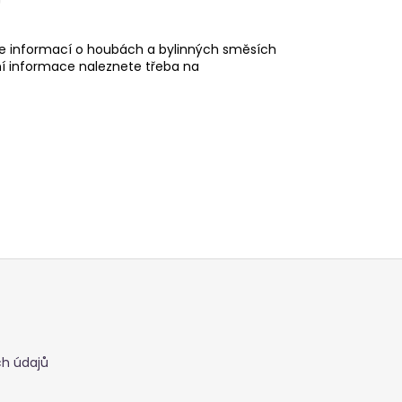
Více informací o houbách a bylinných směsích
tní informace naleznete třeba na
h údajů