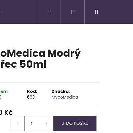
Hledat
Přihlášení
Nákupní
košík
oMedica Modrý
řec 50ml
adem
Kód:
Značka:
)
663
MycoMedica
0 Kč
Následující
ná
DO KOŠÍKU
: