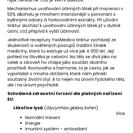
Mechanismus uvolňování účinných látek při maceraci v
50% alkoholu je mnohem intenzivnější v porovnání s
bylinnými odvary či horkovodními extrakty. Při užívání
tinktur dochází k uvolňování účinných látek již v dutině
ústní, což přispívá k vyšší účinnosti.
Jednotlivé receptury YaoMedica tinktur vycházejí ze
zkušeností a ověřených postupů tradiční čínské
medicíny, která tu existuje už více jak 4 000 let. Její
pohled na člověka je celostní. Na tělo se dívá jako na
celek a zároveň ho chápe jako součást okolního
prostředí. Rovnováha a harmonie, to je cesta, jak se
vypořádat s mnoha obtížemi, které nám přináší
současný životní styl. A to nejen na úrovni fyzického těla,
ale i na úrovni psychické.
Schválená zdravotní tvrzení dle platných nařízení
EU:
Lékořice lysá
(
Glycyrrhiza glabra
, kořen)
Více
Normální trávení
Energie
Imunitní systém - antioxidant