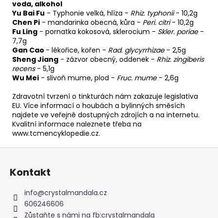
voda, alkohol
Yu Bai Fu
-
Typhonie velká, hlíza
-
Rhiz. typhonii
- 10,2g
Chen Pi
-
mandarinka obecná, kůra
-
Peri. citri
- 10,2g
Fu Ling
-
pornatka kokosová, sklerocium
-
Skler. poriae
-
7,7g
Gan Cao
-
lékořice, kořen
-
Rad. glycyrrhizae
- 2,5g
Sheng Jiang
-
zázvor obecný, oddenek
-
Rhiz. zingiberis
recens
- 5,1g
Wu Mei
-
slivoň mume, plod
-
Fruc. mume
- 2,6g
Zdravotní tvrzení o tinkturách nám zakazuje legislativa
EU. Více informací o houbách a bylinných směsích
najdete ve veřejně dostupných zdrojích a na internetu.
Kvalitní informace naleznete třeba na
www.tcmencyklopedie.cz.
Z
á
Kontakt
p
a
info
@
crystalmandala.cz
t
606246606
í
Zůstaňte s námi na fb:crystalmandala