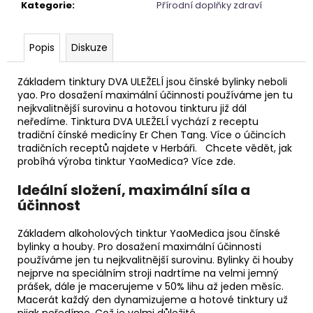
č
Kategorie
:
Přírodní doplňky zdraví
u
j
e
Popis
Diskuze
m
e
Základem tinktury DVA ULEŽELÍ jsou čínské bylinky neboli
yao. Pro dosažení maximální účinnosti používáme jen tu
nejkvalitnější surovinu a hotovou tinkturu již dál
APATIT
neředíme. Tinktura DVA ULEŽELÍ vychází z receptu
SRDCE
tradiční čínské medicíny Er Chen Tang. Více o účincích
tradičních receptů najdete v Herbáři. Chcete vědět, jak
695
probíhá výroba tinktur YaoMedica? Více zde.
Kč
Ideální složení, maximální síla a
účinnost
Základem alkoholových tinktur YaoMedica jsou čínské
bylinky a houby. Pro dosažení maximální účinnosti
používáme jen tu nejkvalitnější surovinu. Bylinky či houby
nejprve na speciálním stroji nadrtíme na velmi jemný
prášek, dále je macerujeme v 50% lihu až jeden měsíc.
Macerát každý den dynamizujeme a hotové tinktury už
nijak neředíme. Což je velmi důležité.