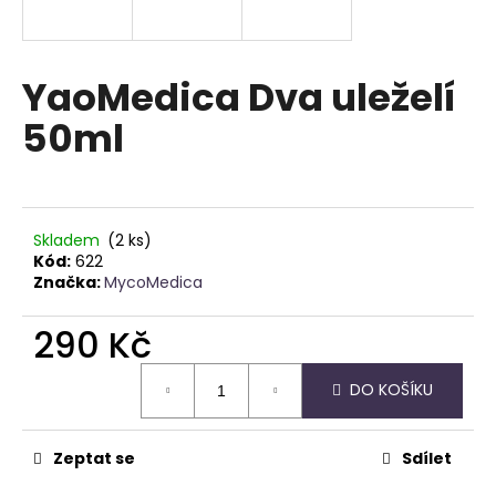
a
j
í
YaoMedica Dva uleželí
t
50ml
?
Skladem
(2 ks)
HLEDAT
Kód:
622
Značka:
MycoMedica
290 Kč
D
Měrná
o
DO KOŠÍKU
cena:
p
o
r
Zeptat se
Sdílet
u