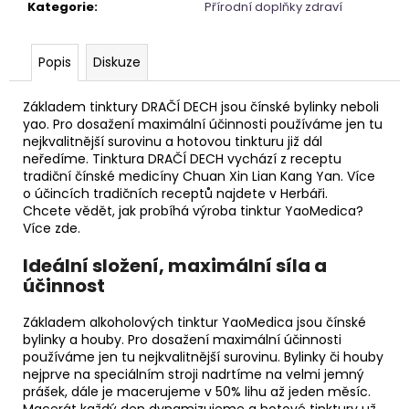
č
Kategorie
:
Přírodní doplňky zdraví
u
j
e
Popis
Diskuze
m
e
Základem tinktury DRAČÍ DECH jsou čínské bylinky neboli
yao. Pro dosažení maximální účinnosti používáme jen tu
nejkvalitnější surovinu a hotovou tinkturu již dál
NAUŠNICE
neředíme. Tinktura DRAČÍ DECH vychází z receptu
KORÁLKOVÉ
tradiční čínské medicíny Chuan Xin Lian Kang Yan. Více
o účincích tradičních receptů najdete v Herbáři.
345
Chcete vědět, jak probíhá výroba tinktur YaoMedica?
Kč
Více zde.
Ideální složení, maximální síla a
účinnost
Základem alkoholových tinktur YaoMedica jsou čínské
bylinky a houby. Pro dosažení maximální účinnosti
používáme jen tu nejkvalitnější surovinu. Bylinky či houby
nejprve na speciálním stroji nadrtíme na velmi jemný
prášek, dále je macerujeme v 50% lihu až jeden měsíc.
Macerát každý den dynamizujeme a hotové tinktury už