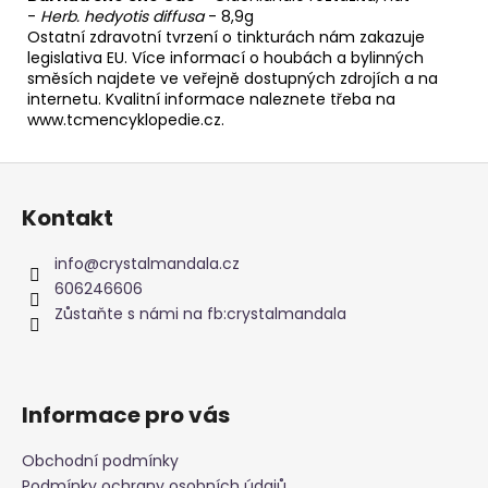
-
Herb. hedyotis diffusa
- 8,9g
Ostatní zdravotní tvrzení o tinkturách nám zakazuje
legislativa EU. Více informací o houbách a bylinných
směsích najdete ve veřejně dostupných zdrojích a na
internetu. Kvalitní informace naleznete třeba na
www.tcmencyklopedie.cz.
Z
á
Kontakt
p
a
info
@
crystalmandala.cz
t
606246606
í
Zůstaňte s námi na fb:crystalmandala
Informace pro vás
Obchodní podmínky
Podmínky ochrany osobních údajů