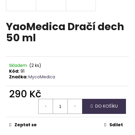
a
j
í
YaoMedica Dračí dech
t
50 ml
?
Skladem
(2 ks)
HLEDAT
Kód:
91
Značka:
MycoMedica
290 Kč
D
Měrná
o
DO KOŠÍKU
cena:
p
o
r
Zeptat se
Sdílet
u