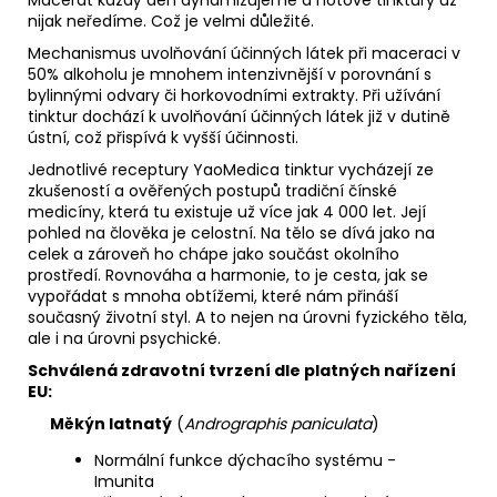
nijak neředíme. Což je velmi důležité.
Mechanismus uvolňování účinných látek při maceraci v
50% alkoholu je mnohem intenzivnější v porovnání s
bylinnými odvary či horkovodními extrakty. Při užívání
tinktur dochází k uvolňování účinných látek již v dutině
ústní, což přispívá k vyšší účinnosti.
Jednotlivé receptury YaoMedica tinktur vycházejí ze
zkušeností a ověřených postupů tradiční čínské
medicíny, která tu existuje už více jak 4 000 let. Její
pohled na člověka je celostní. Na tělo se dívá jako na
celek a zároveň ho chápe jako součást okolního
prostředí. Rovnováha a harmonie, to je cesta, jak se
vypořádat s mnoha obtížemi, které nám přináší
současný životní styl. A to nejen na úrovni fyzického těla,
ale i na úrovni psychické.
Schválená zdravotní tvrzení dle platných nařízení
EU:
Měkýn latnatý
(
Andrographis paniculata
)
Normální funkce dýchacího systému -
Imunita