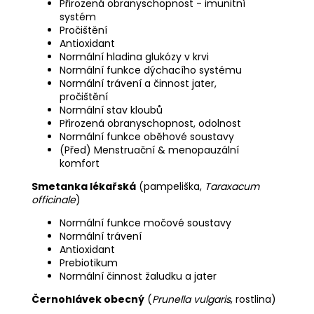
Přirozená obranyschopnost - imunitní
systém
Pročištění
Antioxidant
Normální hladina glukózy v krvi
Normální funkce dýchacího systému
Normální trávení a činnost jater,
pročištění
Normální stav kloubů
Přirozená obranyschopnost, odolnost
Normální funkce oběhové soustavy
(Před) Menstruační & menopauzální
komfort
Smetanka lékařská
(pampeliška,
Taraxacum
officinale
)
Normální funkce močové soustavy
Normální trávení
Antioxidant
Prebiotikum
Normální činnost žaludku a jater
Černohlávek obecný
(
Prunella vulgaris
, rostlina)