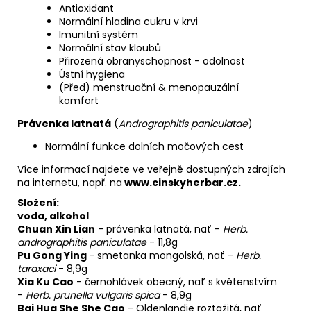
Antioxidant
Normální hladina cukru v krvi
Imunitní systém
Normální stav kloubů
Přirozená obranyschopnost - odolnost
Ústní hygiena
(Před) menstruační & menopauzální
komfort
Právenka latnatá
(
Andrographitis paniculatae
)
Normální funkce dolních močových cest
Více informací najdete ve veřejně dostupných zdrojích
na internetu, např. na
www.cinskyherbar.cz.
Složení:
voda, alkohol
Chuan Xin Lian
-
právenka latnatá, nať
-
Herb.
andrographitis paniculatae
- 11,8g
Pu Gong Ying
- smetanka mongolská, nať -
Herb.
taraxaci
-
8,9g
Xia Ku Cao
- černohlávek obecný, nať s květenstvím
-
Herb. prunella vulgaris spica
- 8,9g
Bai Hua She She Cao
- Oldenlandie roztažitá, nať