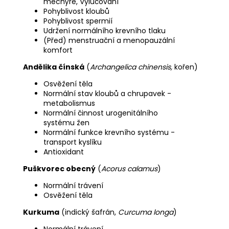
měchýře, Vylučování
Pohyblivost kloubů
Pohyblivost spermií
Udržení normálního krevního tlaku
(Před) menstruační a menopauzální
komfort
Andělika čínská
(
Archangelica chinensis,
kořen)
Osvěžení těla
Normální stav kloubů a chrupavek -
metabolismus
Normální činnost urogenitálního
systému žen
Normální funkce krevního systému -
transport kyslíku
Antioxidant
Puškvorec obecný
(
Acorus calamus
)
Normální trávení
Osvěžení těla
Kurkuma
(indický šafrán,
Curcuma longa
)
Normální trávení