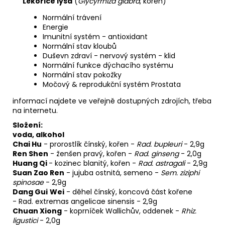
Lékořice lysá
(
Glycyrrhiza glabra
, kořen)
Normální trávení
Energie
Imunitní systém - antioxidant
Normální stav kloubů
Duševn zdraví - nervový systém - klid
Normální funkce dýchacího systému
Normální stav pokožky
Močový & reprodukční systém Prostata
informací najdete ve veřejně dostupných zdrojích, třeba
na internetu.
Složení:
voda, alkohol
Chai Hu
-
prorostlík čínský, kořen
-
Rad. bupleuri
- 2,9g
Ren Shen
-
ženšen pravý, kořen
-
Rad. ginseng
- 2,0g
Huang Qi
-
kozinec blanitý, kořen
-
Rad. astragali
- 2,9g
Suan Zao Ren
-
jujuba ostnitá, semeno
-
Sem. ziziphi
spinosae
- 2,9g
Dang Gui
Wei
-
děhel čínský, koncová část kořene
- Rad. extremas angelicae sinensis - 2,9g
Chuan Xiong
-
koprníček Wallichův, oddenek
-
Rhiz.
ligustici
- 2,0g