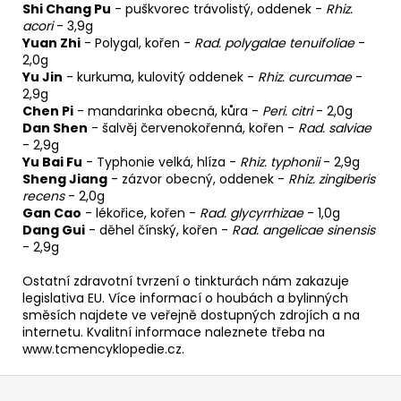
Shi Chang Pu
-
puškvorec trávolistý, oddenek
-
Rhiz.
acori
- 3,9g
Yuan Zhi
-
Polygal, kořen
-
Rad. polygalae tenuifoliae
-
2,0g
Yu Jin
-
kurkuma, kulovitý oddenek
-
Rhiz. curcumae
-
2,9g
Chen Pi
-
mandarinka obecná, kůra
-
Peri. citri
- 2,0g
Dan Shen
-
šalvěj červenokořenná, kořen
-
Rad. salviae
- 2,9g
Yu Bai Fu
-
Typhonie velká, hlíza
-
Rhiz. typhonii
- 2,9g
Sheng Jiang
-
zázvor obecný, oddenek
-
Rhiz. zingiberis
recens
- 2,0g
Gan Cao
-
lékořice, kořen
-
Rad. glycyrrhizae
- 1,0g
Dang Gui
-
děhel čínský, kořen
-
Rad. angelicae sinensis
- 2,9g
Ostatní zdravotní tvrzení o tinkturách nám zakazuje
legislativa EU. Více informací o houbách a bylinných
směsích najdete ve veřejně dostupných zdrojích a na
internetu. Kvalitní informace naleznete třeba na
www.tcmencyklopedie.cz.
Z