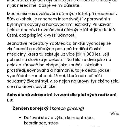
nijak neředíme. Což je velmi důležité.
Mechanismus uvolňování účinných látek při maceraci v
50% alkoholu je mnohem intenzivnější v porovnání s
bylinnými odvary či horkovodními extrakty. Při užívání
tinktur dochází k uvolňování účinných látek již v dutině
ústní, což přispívá k vyšší účinnosti.
Jednotlivé receptury YaoMedica tinktur vycházejí ze
zkušeností a ověřených postupů tradiční čínské
medicíny, která tu existuje už více jak 4 000 let. Její
pohled na člověka je celostní. Na tělo se dívá jako na
celek a zároveň ho chápe jako součást okolního
prostředí. Rovnováha a harmonie, to je cesta, jak se
vypořádat s mnoha obtížemi, které nám přináší
současný životní styl. A to nejen na úrovni fyzického těla,
ale i na úrovni psychické.
Schválená zdravotní tvrzení dle platných nařízení
EU:
Ženšen korejský
(
Korean ginseng
)
Více
Duševní stav a výkon koncentrace,
koordinace, stres