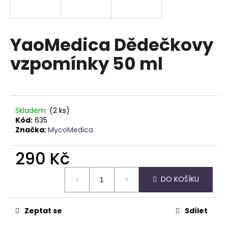
a
j
í
YaoMedica Dědečkovy
t
vzpomínky 50 ml
?
Skladem
(2 ks)
HLEDAT
Kód:
635
Značka:
MycoMedica
290 Kč
D
Měrná
o
DO KOŠÍKU
cena:
p
o
r
Zeptat se
Sdílet
u