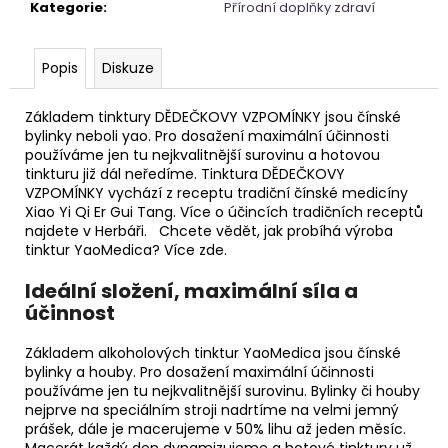
č
Kategorie
:
Přírodní doplňky zdraví
u
j
e
Popis
Diskuze
m
e
Základem tinktury DĚDEČKOVY VZPOMÍNKY jsou čínské
bylinky neboli yao. Pro dosažení maximální účinnosti
používáme jen tu nejkvalitnější surovinu a hotovou
NAUŠNICE
tinkturu již dál neředíme. Tinktura DĚDEČKOVY
Z
VZPOMÍNKY vychází z receptu tradiční čínské medicíny
PERLETI
Xiao Yi Qi Er Gui Tang. Více o účincích tradičních receptů
najdete v Herbáři. Chcete vědět, jak probíhá výroba
245
Kč
tinktur YaoMedica? Více zde.
Ideální složení, maximální síla a
účinnost
Základem alkoholových tinktur YaoMedica jsou čínské
bylinky a houby. Pro dosažení maximální účinnosti
používáme jen tu nejkvalitnější surovinu. Bylinky či houby
nejprve na speciálním stroji nadrtíme na velmi jemný
prášek, dále je macerujeme v 50% lihu až jeden měsíc.
Macerát každý den dynamizujeme a hotové tinktury už