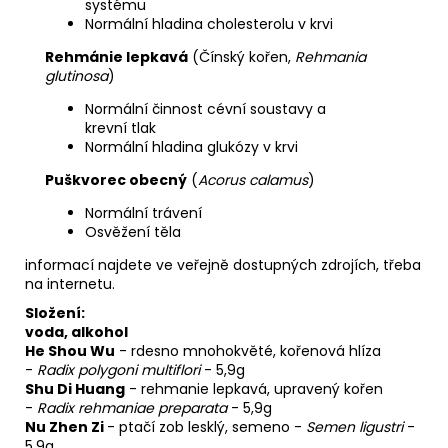
systému
Normální hladina cholesterolu v krvi
Rehmánie lepkavá
(Čínský kořen,
Rehmania
glutinosa
)
Normální činnost cévní soustavy a
krevní tlak
Normální hladina glukózy v krvi
Puškvorec obecný
(
Acorus calamus
)
Normální trávení
Osvěžení těla
informací najdete ve veřejně dostupných zdrojích, třeba
na internetu.
Složení:
voda, alkohol
He Shou Wu
-
rdesno mnohokvěté, kořenová hlíza
-
Radix polygoni multiflori
- 5,9g
Shu Di Huang
-
rehmanie lepkavá, upravený kořen
-
Radix rehmaniae preparata
- 5,9g
Nu Zhen Zi
-
ptačí zob lesklý, semeno
-
Semen ligustri
-
5,9g