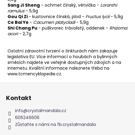
Sang Ji Sheng
-
ochmet čínský, větvička
-
Loranthi
ramulus
- 5,9g
Gou Qi Zi
-
kustovnice čínská, plod
-
Fructus lycii
- 5,9g
Ce Bai Ye
-
Cacumen platycladi
- 5,9g
Shi Chang Pu
-
puškvorec trávolistý, oddenek
-
Rhizoma
acori
- 2,7g
Ostatní zdravotní tvrzení o tinkturách nám zakazuje
legislativa EU. Více informací o houbách a bylinných
směsích najdete ve veřejně dostupných zdrojích a na
internetu. Kvalitní informace naleznete třeba na
www.tcmencyklopedie.cz.
Z
á
Kontakt
p
a
info
@
crystalmandala.cz
t
606246606
í
Zůstaňte s námi na fb:crystalmandala