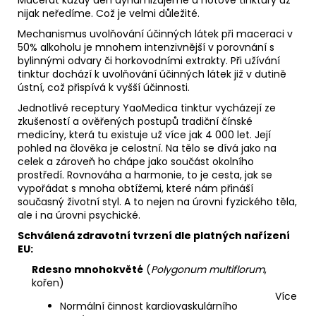
nijak neředíme. Což je velmi důležité.
Mechanismus uvolňování účinných látek při maceraci v
50% alkoholu je mnohem intenzivnější v porovnání s
bylinnými odvary či horkovodními extrakty. Při užívání
tinktur dochází k uvolňování účinných látek již v dutině
ústní, což přispívá k vyšší účinnosti.
Jednotlivé receptury YaoMedica tinktur vycházejí ze
zkušeností a ověřených postupů tradiční čínské
medicíny, která tu existuje už více jak 4 000 let. Její
pohled na člověka je celostní. Na tělo se dívá jako na
celek a zároveň ho chápe jako součást okolního
prostředí. Rovnováha a harmonie, to je cesta, jak se
vypořádat s mnoha obtížemi, které nám přináší
současný životní styl. A to nejen na úrovni fyzického těla,
ale i na úrovni psychické.
Schválená zdravotní tvrzení dle platných nařízení
EU:
Rdesno mnohokvěté
(
Polygonum multiflorum
,
kořen)
Více
Normální činnost kardiovaskulárního