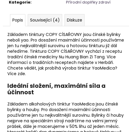
č
Kategorie
:
Přírodní doplňky zdraví
u
j
e
Popis
Související (4)
Diskuze
m
e
Základem tinktury COPY CÍSAŘOVNY jsou čínské bylinky
neboli yao. Pro dosažení maximální účinnosti používáme
jen tu nejkvalitnější surovinu a hotovou tinkturu již dál
APATIT
neředíme. Tinktura COPY CÍSAŘOVNY vychází z receptu
SRDCE
tradiční čínské medicíny Nu Huang Bian Zi Tang. Více
informací o tradičních receptech najdete v Herbáři.
695
Chcete vědět, jak probíhá výroba tinktur YaoMedica?
Kč
Více zde.
Ideální složení, maximální síla a
účinnost
Základem alkoholových tinktur YaoMedica jsou čínské
bylinky a houby. Pro dosažení maximální účinnosti
používáme jen tu nejkvalitnější surovinu. Bylinky či houby
nejprve na speciálním stroji nadrtíme na velmi jemný
prášek, dále je macerujeme v 50% lihu až jeden měsíc.
Macerát každý den dynamizujeme a hotové tinktury už