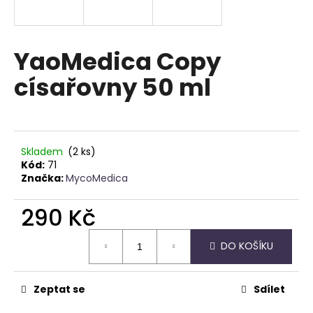
a
j
í
YaoMedica Copy
t
císařovny 50 ml
?
Skladem
(2 ks)
HLEDAT
Kód:
71
Značka:
MycoMedica
290 Kč
D
Měrná
o
DO KOŠÍKU
cena:
p
o
r
Zeptat se
Sdílet
u