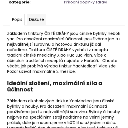
č
Kategorie
:
Přírodní doplňky zdraví
u
j
e
Popis
Diskuze
m
e
Základem tinktury ČISTÉ DRÁHY jsou čínské bylinky neboli
yao. Pro dosažení maximální účinnosti používáme jen tu
nejkvalitnější surovinu a hotovou tinkturu již dál
NAUŠNICE
neředíme. Tinktura ČISTÉ DRÁHY vychází z receptu
KORÁLKOVÉ
tradiční čínské medicíny Xiao Huo Luo Pian. Více o
účincích tradičních receptů najdete v Herbáři. Chcete
345
vědět, jak probíhá výroba tinktur YaoMedica? Více zde.
Kč
Pozor užívat maximálně 2 měsíce.
Ideální složení, maximální síla a
účinnost
Základem alkoholových tinktur YaoMedica jsou čínské
bylinky a houby. Pro dosažení maximální účinnosti
používáme jen tu nejkvalitnější surovinu. Bylinky či houby
nejprve na speciálním stroji nadrtíme na velmi jemný
prášek, dále je macerujeme v 50% lihu až jeden měsíc.
Macerát každý den dynamizujeme a hotové tinktury už