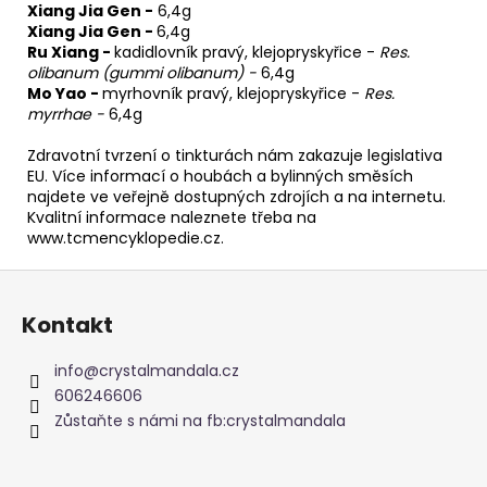
Xiang Jia Gen -
6,4g
Xiang Jia Gen -
6,4g
Ru Xiang -
kadidlovník pravý, klejopryskyřice -
Res.
olibanum (gummi olibanum) -
6,4g
Mo Yao -
myrhovník pravý, klejopryskyřice -
Res.
myrrhae -
6,4g
Zdravotní tvrzení o tinkturách nám zakazuje legislativa
EU. Více informací o houbách a bylinných směsích
najdete ve veřejně dostupných zdrojích a na internetu.
Kvalitní informace naleznete třeba na
www.tcmencyklopedie.cz.
Z
á
Kontakt
p
a
info
@
crystalmandala.cz
t
606246606
í
Zůstaňte s námi na fb:crystalmandala