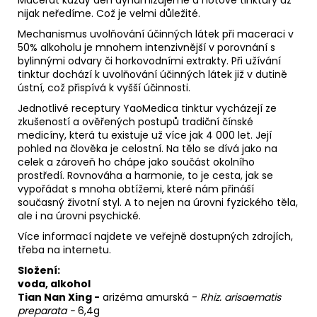
nijak neředíme. Což je velmi důležité.
Mechanismus uvolňování účinných látek při maceraci v
50% alkoholu je mnohem intenzivnější v porovnání s
bylinnými odvary či horkovodními extrakty. Při užívání
tinktur dochází k uvolňování účinných látek již v dutině
ústní, což přispívá k vyšší účinnosti.
Jednotlivé receptury YaoMedica tinktur vycházejí ze
zkušeností a ověřených postupů tradiční čínské
medicíny, která tu existuje už více jak 4 000 let. Její
pohled na člověka je celostní. Na tělo se dívá jako na
celek a zároveň ho chápe jako součást okolního
prostředí. Rovnováha a harmonie, to je cesta, jak se
vypořádat s mnoha obtížemi, které nám přináší
současný životní styl. A to nejen na úrovni fyzického těla,
ale i na úrovni psychické.
Více informací najdete ve veřejně dostupných zdrojích,
třeba na internetu.
Složení:
voda, alkohol
Tian Nan Xing -
arizéma amurská -
Rhiz. arisaematis
preparata -
6,4g