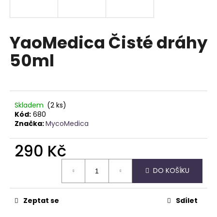
a
j
í
YaoMedica Čisté dráhy
t
50ml
?
Skladem
(2 ks)
HLEDAT
Kód:
680
Značka:
MycoMedica
290 Kč
D
Měrná
o
DO KOŠÍKU
cena:
p
o
r
Zeptat se
Sdílet
u