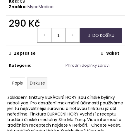
č
Kód:
69
u
Značka:
MycoMedica
j
e
290 Kč
m
Měrná
e
DO KOŠÍKU
cena:
KARTY
Zeptat se
Sdílet
VODNÍCH
CHRÁMŮ
Kategorie
:
Přírodní doplňky zdraví
444
Kč
Popis
Diskuze
Základem tinktury BURÁCENÍ HORY jsou čínské bylinky
neboli yao. Pro dosažení maximální účinnosti používáme
jen tu nejkvalitnější surovinu a hotovou tinkturu již dál
neředíme. Tinktura BURÁCENÍ HORY vychází z receptu
tradiční čínské medicíny She Mu Tang. Více informací o
tradičních receptech najdete v Herbáři. Chcete vědět,
jak probíhá výroba tinktur YaoMedica? Více zde.