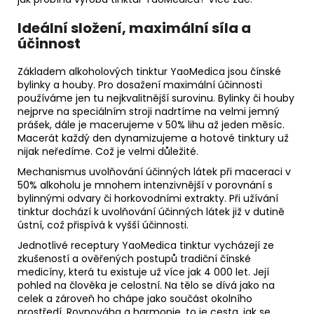
Ideální složení, maximální síla a
účinnost
Základem alkoholových tinktur YaoMedica jsou čínské
bylinky a houby. Pro dosažení maximální účinnosti
používáme jen tu nejkvalitnější surovinu. Bylinky či houby
nejprve na speciálním stroji nadrtíme na velmi jemný
prášek, dále je macerujeme v 50% lihu až jeden měsíc.
Macerát každý den dynamizujeme a hotové tinktury už
nijak neředíme. Což je velmi důležité.
Mechanismus uvolňování účinných látek při maceraci v
50% alkoholu je mnohem intenzivnější v porovnání s
bylinnými odvary či horkovodními extrakty. Při užívání
tinktur dochází k uvolňování účinných látek již v dutině
ústní, což přispívá k vyšší účinnosti.
Jednotlivé receptury YaoMedica tinktur vycházejí ze
zkušeností a ověřených postupů tradiční čínské
medicíny, která tu existuje už více jak 4 000 let. Její
pohled na člověka je celostní. Na tělo se dívá jako na
celek a zároveň ho chápe jako součást okolního
prostředí. Rovnováha a harmonie, to je cesta, jak se