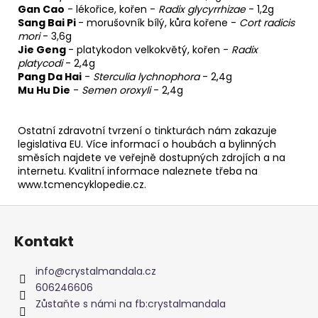
Gan Cao
-
lékořice, kořen
-
Radix glycyrrhizae
- 1,2g
Sang Bai Pi
-
morušovník bílý, kůra kořene
-
Cort radicis
mori
- 3,6g
Jie Geng
-
platykodon velkokvětý, kořen
-
Radix
platycodi
- 2,4g
Pang Da Hai
-
Sterculia lychnophora
- 2,4g
Mu Hu Die
-
Semen oroxyli
- 2,4g
Ostatní zdravotní tvrzení o tinkturách nám zakazuje
legislativa EU. Více informací o houbách a bylinných
směsích najdete ve veřejně dostupných zdrojích a na
internetu. Kvalitní informace naleznete třeba na
www.tcmencyklopedie.cz.
Z
á
Kontakt
p
a
info
@
crystalmandala.cz
t
606246606
í
Zůstaňte s námi na fb:crystalmandala