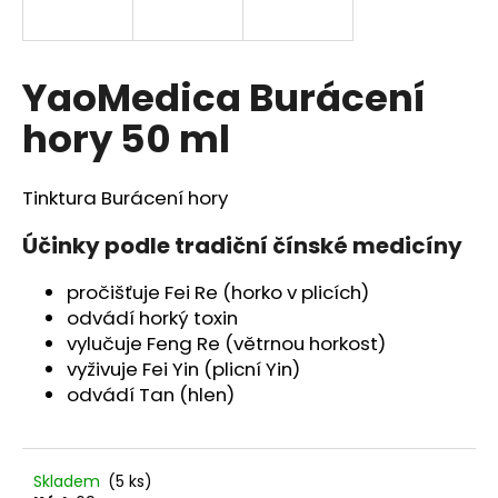
a
j
í
YaoMedica Burácení
t
hory 50 ml
?
Tinktura Burácení hory
Účinky podle tradiční čínské medicíny
HLEDAT
pročišťuje Fei Re (horko v plicích)
odvádí horký toxin
vylučuje Feng Re (větrnou horkost)
D
vyživuje Fei Yin (plicní Yin)
o
odvádí Tan (hlen)
p
o
r
u
Skladem
(5 ks)