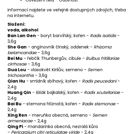
Osvěžení těla - Odolnost
informací najdete ve veřejně dostupných zdrojích, třeba
na internetu.
Složení:
voda, alkohol
Ban Lan Gen
-
boryt barvířský, kořen
-
Radix isatidis
-
3,6g
She Gan
-
angínovník čínský, oddenek
-
Rhizoma
belamcandae
- 3,6g
Bei Mu
-
řebčík Thunbergův, cibule
-
Bulbus fritillariae
cirrhosae
- 3,6g
Gua Lou
-
vlasokvět Kirilův, semeno
-
Semen
trichosanthis
- 3,6g
Qian Hu
-
smldník sbíhavý, kořen
-
Radix peucedani
-
2,4g
Huang Qin
-
šišák bajkalský, kořen
-
Radix scutellariae
-
2,4g
Bai Bu
-
stemona hlíznatá, kořen
-
Radix stemonae
-
2,4g
Xing Ren
-
meruňka obecná, semeno
-
Semen
armeniacae
- 2,4g
Qing Pi
-
mandarinka obecná, nezralá kůra
-
Pericarpium citri reticulatae viride
- 2,4g