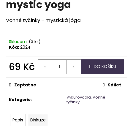
mystic yoga
a
j
Vonné tyčinky - mystická jóga
í
t
?
Skladem
(3 ks)
Kód:
2024
69 Kč
DO KOŠÍKU
HLEDAT
Měrná
cena:
Zeptat se
Sdílet
D
Vykuřovadla, Vonné
Kategorie
:
o
tyčinky
p
o
r
Popis
Diskuze
u