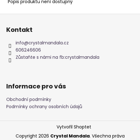
č
Popis produktu není dostupný
u
j
Z
e
á
m
Kontakt
p
e
a
info
@
crystalmandala.cz
t
606246606
NAUŠNICE
í
Zůstaňte s námi na fb:crystalmandala
Z
PERLETI
245
Kč
Informace pro vás
Obchodní podmínky
Podmínky ochrany osobních údajů
Vytvořil Shoptet
Copyright 2026
Crystal Mandala
. Všechna práva