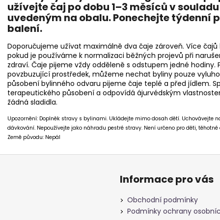
užívejte čaj po dobu 1–3 měsíců v soula
uvedeným na obalu. Ponechejte týdenní 
balení.
Doporučujeme užívat maximálně dva čaje zároveň. Více čajů 
pokud je používáme k normalizaci běžných projevů při naruš
zdraví. Čaje pijeme vždy odděleně s odstupem jedné hodiny.
povzbuzující prostředek, můžeme nechat byliny pouze vyluho
působení bylinného odvaru pijeme čaje teplé a před jídlem. S
terapeutického působení a odpovídá ájurvédským vlastnostem
žádná sladidla.
Upozornění: Doplněk stravy s bylinami. Ukládejte mimo dosah dětí. Uchovávejte
dávkování. Nepoužívejte jako náhradu pestré stravy. Není určeno pro děti, těhotné a
Země původu: Nepál
Informace pro vás
Obchodní podmínky
Podmínky ochrany osobníc