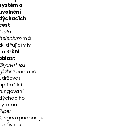
A - ZAHRA ARABIA -
systém
a
uvolnění
dýchacích
cest
Inula
helenium
má
zklidňující vliv
na
krční
oblast
Glycyrrhiza
glabra
pomáhá
udržovat
optimální
fungování
dýchacího
sytému
Piper
longum
podporuje
správnou