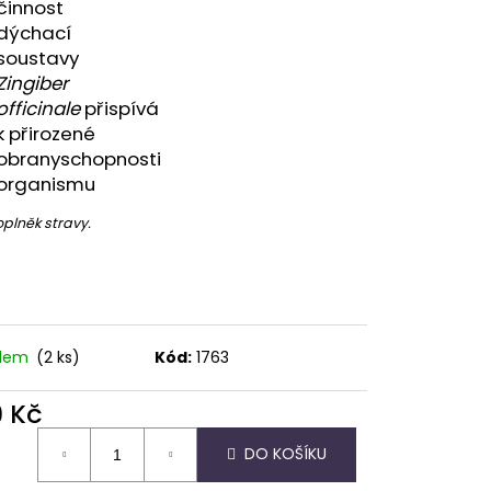
činnost
dýchací
soustavy
Zingiber
officinale
přispívá
k přirozené
obranyschopnosti
organismu
ěk stravy.
adem
(2 ks)
Kód:
1763
9 Kč
ná
DO KOŠÍKU
: