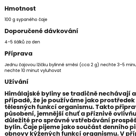
Hmotnost
100 g sypaného čaje
Doporučené dávkování
4–5 šálků za den
Příprava
Jednu čajovou lžičku bylinné směsi (cca 2 g) nechte 3–5 minut
nechte 10 minut vyluhovat
Užívání
Himálajské byliny se tradičně nechávají 
případě, že je používáme jako prostředek
tělesných funkcí organismu. Takto připra
působení, jemnější chuť a příznivě ovlivňu
důležité pro správné vstřebávání prospě
bylin. Čaje pijeme jako součást denního p
obnovy kýžených funkcí organismu. V pří