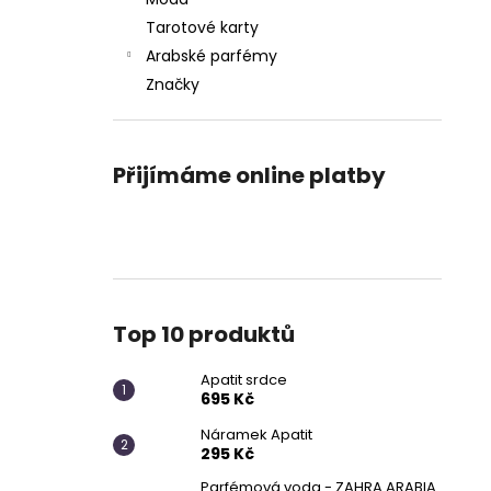
APATIT SRDCE
l
Tarotové karty
695 Kč
Arabské parfémy
Značky
Přijímáme online platby
Top 10 produktů
Apatit srdce
695 Kč
Náramek Apatit
295 Kč
Parfémová voda - ZAHRA ARABIA