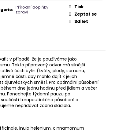
Tisk
Přírodní doplňky
gorie
:
zdraví
Zeptat se
Sdílet
ařit v případě, že je používáme jako
ismu. Takto připravený odvar má silnější
otlivé části bylin (květy, plody, semena,
 jemné části, aby mohlo dojít k jejich
st ájurvédských směsí. Pro optimální působení
í, během dne jednu hodinu před jídlem a večer
mu. Ponechejte týdenní pauzu po
e součástí terapeutického působení a
ujeme nepřidávat žádná sladidla.
officinale, inula helenium, cinnamomum