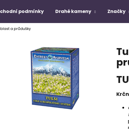
chodní podmínky
Drahé kameny
Značky
 oblast a průdušky
Co potřebujete najít?
Tu
HLEDAT
pr
TU
Doporučujeme
Krčn