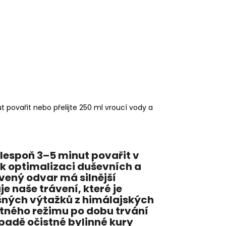
 povařit nebo přelijte 250 ml vroucí vody a
alespoň 3–5 minut povařit v
 k optimalizaci duševních a
vený odvar má silnější
je naše trávení, které je
šných výtažků z himálajských
itného režimu po dobu trvání
padě očistné bylinné kury