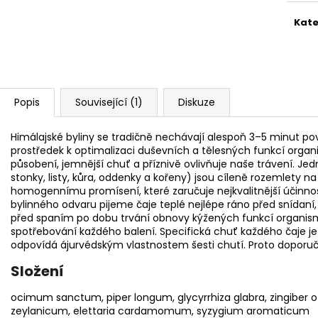
Kate
Popis
Související (1)
Diskuze
Himálajské byliny se tradičně nechávají alespoň 3–5 minut pov
prostředek k optimalizaci duševních a tělesných funkcí organ
působení, jemnější chuť a příznivě ovlivňuje naše trávení. Jedn
stonky, listy, kůra, oddenky a kořeny) jsou cíleně rozemlety na
homogennímu promísení, které zaručuje nejkvalitnější účinno
bylinného odvaru pijeme čaje teplé nejlépe ráno před snídan
před spaním po dobu trvání obnovy kýžených funkcí organis
spotřebování každého balení. Specifická chuť každého čaje j
odpovídá ájurvédským vlastnostem šesti chutí. Proto doporuč
Složení
ocimum sanctum, piper longum, glycyrrhiza glabra, zingiber 
zeylanicum, elettaria cardamomum, syzygium aromaticum