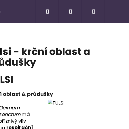
Hledat
Přihlášení
Nákupní
košík
lsi - krční oblast a
ůdušky
LSI
í oblast & průdušky
Ocimum
Následující
sanctum
má
příznivý vliv
na
respirační