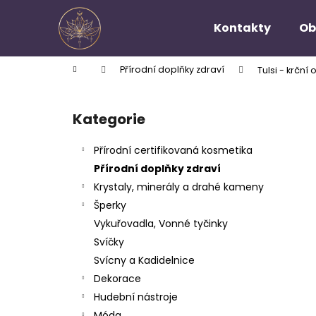
K
Přejít
na
o
Kontakty
Ob
obsah
Zpět
Zpět
š
do
do
í
Domů
Přírodní doplňky zdraví
Tulsi - krční
k
obchodu
obchodu
P
o
Kategorie
Přeskočit
s
kategorie
t
Přírodní certifikovaná kosmetika
r
Přírodní doplňky zdraví
a
Krystaly, minerály a drahé kameny
n
Šperky
n
Vykuřovadla, Vonné tyčinky
í
Svíčky
p
Svícny a Kadidelnice
a
Dekorace
n
Hudební nástroje
e
Móda