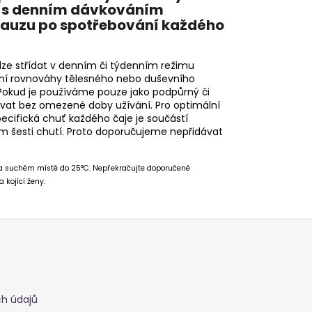
du s denním dávkováním
pauzu po spotřebování každého
lze střídat v denním či týdenním režimu
ení rovnováhy tělesného nebo duševního
 Pokud je používáme pouze jako podpůrný či
vat bez omezené doby užívání. Pro optimální
pecifická chuť každého čaje je součástí
 šesti chutí. Proto doporučujeme nepřidávat
 na suchém místě do 25°C. Nepřekračujte doporučené
 kojící ženy.
h údajů