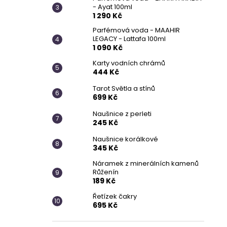
- Ayat 100ml
1 290 Kč
Parfémová voda - MAAHIR
LEGACY - Lattafa 100ml
1 090 Kč
Karty vodních chrámů
444 Kč
Tarot Světla a stínů
699 Kč
Naušnice z perleti
245 Kč
Naušnice korálkové
345 Kč
Náramek z minerálních kamenů
Růženín
189 Kč
Řetízek čakry
695 Kč