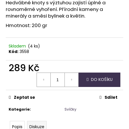
č
Hedvábné knoty s výztuhou zajistí úplné a
u
rovnoměrné vyhoření. Přírodní kameny a
j
minerály a směsi bylinek a květin.
e
Hmotnost: 200 gr
m
e
Skladem
(4 ks)
NÁRAMEK
Kód:
3558
Z
MINERÁLNÍCH
KAMENŮ
289 Kč
RŮŽENÍN
Měrná
189
DO KOŠÍKU
cena:
Kč
Zeptat se
Sdílet
Kategorie
:
Svíčky
Popis
Diskuze