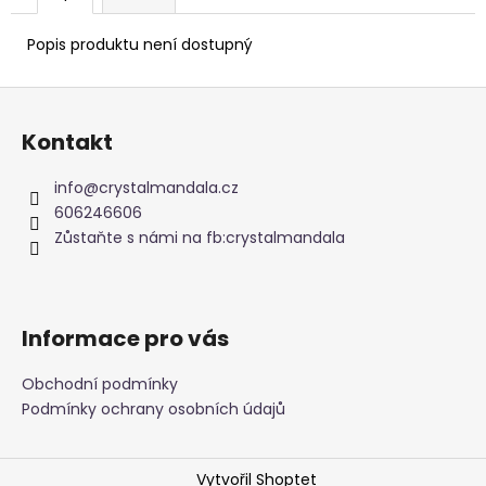
Popis produktu není dostupný
Z
á
Kontakt
p
a
info
@
crystalmandala.cz
t
606246606
í
Zůstaňte s námi na fb:crystalmandala
Informace pro vás
Obchodní podmínky
Podmínky ochrany osobních údajů
Vytvořil Shoptet