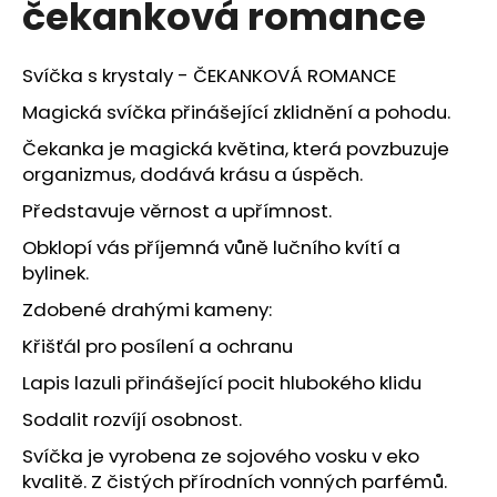
čekanková romance
a
j
Svíčka s krystaly - ČEKANKOVÁ ROMANCE
í
t
Magická svíčka přinášející zklidnění a pohodu.
?
Čekanka je magická květina, která povzbuzuje
organizmus, dodává krásu a úspěch.
Představuje věrnost a upřímnost.
Obklopí vás příjemná vůně lučního kvítí a
HLEDAT
bylinek.
Zdobené drahými kameny:
Křišťál pro posílení a ochranu
D
o
Lapis lazuli přinášející pocit hlubokého klidu
p
Sodalit rozvíjí osobnost.
o
r
Svíčka je vyrobena ze sojového vosku v eko
u
kvalitě. Z čistých přírodních vonných parfémů.