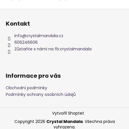
Z
á
Kontakt
p
a
info
@
crystalmandala.cz
t
606246606
í
Zůstaňte s námi na fb:crystalmandala
Informace pro vás
Obchodní podmínky
Podmínky ochrany osobních údajů
Vytvořil Shoptet
Copyright 2026
Crystal Mandala
. Všechna práva
vyhrazena.