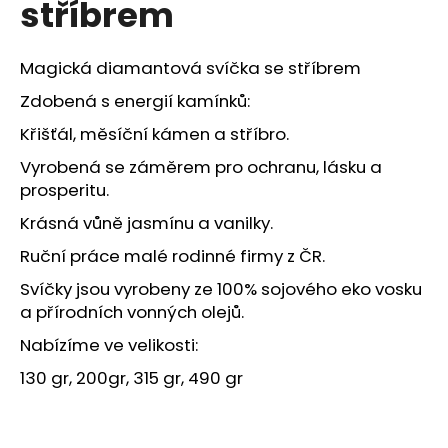
stříbrem
a
j
Magická diamantová svíčka se stříbrem
í
t
Zdobená s energií kamínků:
?
Křišťál, měsíční kámen a stříbro.
Vyrobená se záměrem pro ochranu, lásku a
prosperitu.
Krásná vůně jasmínu a vanilky.
HLEDAT
Ruční práce malé rodinné firmy z ČR.
Svíčky jsou vyrobeny ze 100% sojového eko vosku
a přírodních vonných olejů.
D
o
Nabízíme ve velikosti:
p
130 gr, 200gr, 315 gr, 490 gr
o
r
u