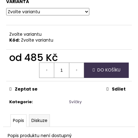
č
VARIANTA
u
j
e
m
e
Zvolte variantu
Kód:
Zvolte variantu
NAUŠNICE
od
485 Kč
Z
PERLETI
Měrná
DO KOŠÍKU
cena:
245
Kč
Zeptat se
Sdílet
Kategorie
:
Svíčky
Popis
Diskuze
Popis produktu není dostupný