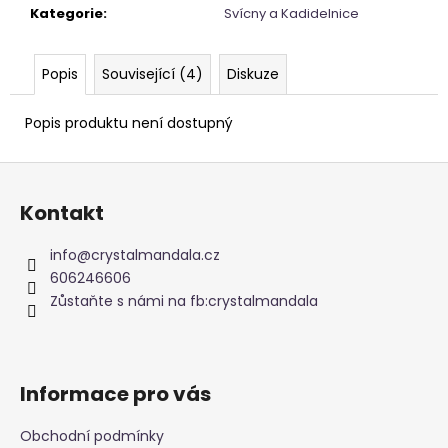
č
Kategorie
:
Svícny a Kadidelnice
u
j
e
Popis
Související (4)
Diskuze
m
e
Popis produktu není dostupný
Z
NÁRAMEK
Z
á
MINERÁLNÍCH
Kontakt
p
KAMENŮ
RŮŽENÍN
a
info
@
crystalmandala.cz
189
t
606246606
Kč
í
Zůstaňte s námi na fb:crystalmandala
Informace pro vás
Obchodní podmínky