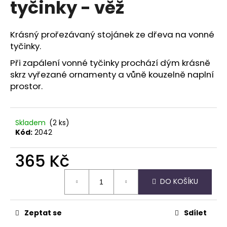
tyčinky - věž
a
j
Krásný prořezávaný stojánek ze dřeva na vonné
í
tyčinky.
t
Při zapálení vonné tyčinky prochází dým krásně
?
skrz vyřezané ornamenty a vůně kouzelně naplní
prostor.
HLEDAT
Skladem
(2 ks)
Kód:
2042
365 Kč
D
o
Měrná
DO KOŠÍKU
p
cena:
o
r
Zeptat se
Sdílet
u