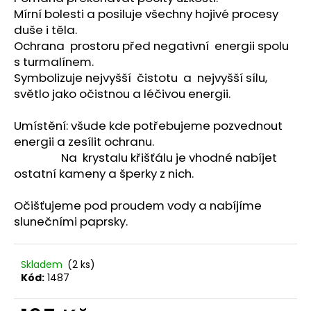
č
Mírní bolesti a posiluje všechny hojivé procesy
u
duše i těla.
j
Ochrana prostoru před negativní energii spolu
e
s turmalínem.
m
e
Symbolizuje nejvyšší čistotu a nejvyšší sílu,
světlo jako očistnou a léčivou energii.
NAUŠNICE
Umístění: všude kde potřebujeme pozvednout
KORÁLKOVÉ
energii a zesílit ochranu.
345
Na krystalu křišťálu je vhodné nabíjet
Kč
ostatní kameny a šperky z nich.
Očišťujeme pod proudem vody a nabíjíme
slunečními paprsky.
Skladem
(2 ks)
Kód:
1487