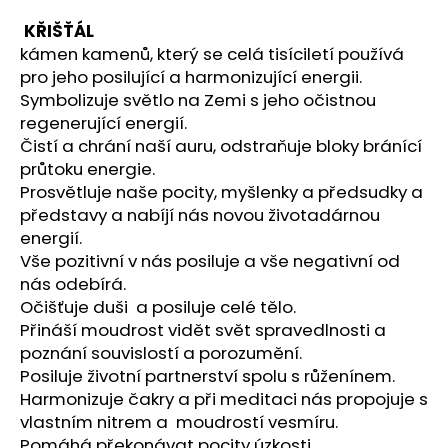
a
KŘIŠŤÁL
j
kámen kamenů, který se celá tisíciletí používá
í
pro jeho posilující a harmonizující energii.
t
Symbolizuje světlo na Zemi s jeho očistnou
regenerující energií.
?
Čistí a chrání naší auru, odstraňuje bloky bránící
průtoku energie.
Prosvětluje naše pocity, myšlenky a předsudky a
představy a nabíjí nás novou životadárnou
HLEDAT
energií.
Vše pozitivní v nás posiluje a vše negativní od
nás odebírá.
Očišťuje duši a posiluje celé tělo.
D
Přináší moudrost vidět svět spravedlnosti a
o
poznání souvislostí a porozumění.
p
Posiluje životní partnerství spolu s růženínem.
o
Harmonizuje čakry a při meditaci nás propojuje s
r
vlastním nitrem a moudrostí vesmíru.
u
Pomáhá překonávat pocity úzkosti.