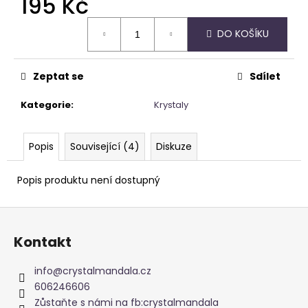
195 Kč
Měrná
DO KOŠÍKU
cena:
Zeptat se
Sdílet
Kategorie
:
Krystaly
Popis
Související (4)
Diskuze
Popis produktu není dostupný
Z
á
Kontakt
p
a
info
@
crystalmandala.cz
t
606246606
í
Zůstaňte s námi na fb:crystalmandala