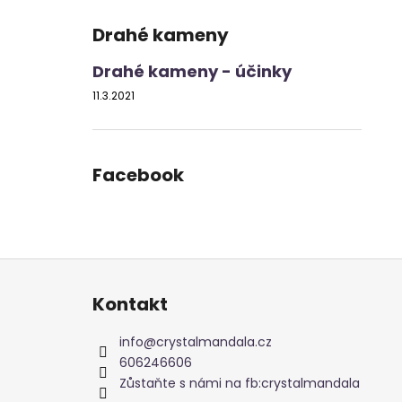
Drahé kameny
Drahé kameny - účinky
11.3.2021
Facebook
Z
á
Kontakt
p
a
info
@
crystalmandala.cz
t
606246606
í
Zůstaňte s námi na fb:crystalmandala