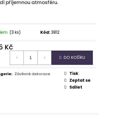
A - ZAHRA ARABIA -
dí příjemnou atmosféru.
adem
(3 ks)
Kód:
3812
5 Kč
ná
DO KOŠÍKU
:
Tisk
gorie
:
Závěsné dekorace
Zeptat se
Sdílet