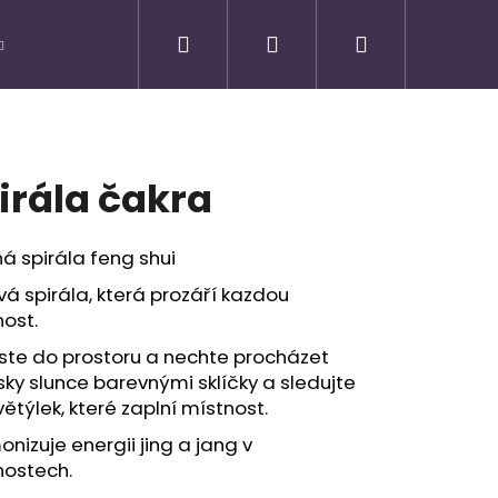
Hledat
Přihlášení
Nákupní
košík
irála čakra
á spirála feng shui
á spirála, která prozáří kazdou
ost.
ste do prostoru a nechte procházet
ky slunce barevnými sklíčky a sledujte
větýlek, které zaplní místnost.
Následující
nizuje energii jing a jang v
nostech.