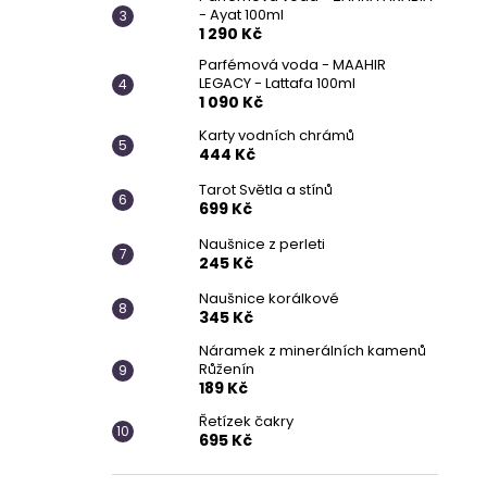
- Ayat 100ml
1 290 Kč
Parfémová voda - MAAHIR
LEGACY - Lattafa 100ml
1 090 Kč
Karty vodních chrámů
444 Kč
Tarot Světla a stínů
699 Kč
Naušnice z perleti
245 Kč
Naušnice korálkové
345 Kč
Náramek z minerálních kamenů
Růženín
189 Kč
Řetízek čakry
695 Kč