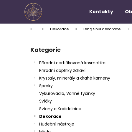
K
Přejít
na
o
Kontakty
Ob
obsah
Zpět
Zpět
š
do
do
í
Domů
Dekorace
Feng Shui dekorace
k
obchodu
obchodu
P
o
Kategorie
Přeskočit
s
kategorie
t
Přírodní certifikovaná kosmetika
r
Přírodní doplňky zdraví
a
Krystaly, minerály a drahé kameny
n
Šperky
n
Vykuřovadla, Vonné tyčinky
í
Svíčky
p
Svícny a Kadidelnice
a
Dekorace
n
Hudební nástroje
e
Móda