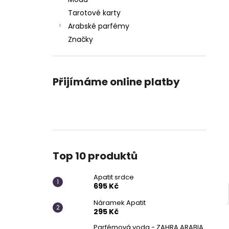
APATIT SRDCE
l
Tarotové karty
695 Kč
Arabské parfémy
Značky
Přijímáme online platby
Top 10 produktů
Apatit srdce
695 Kč
Náramek Apatit
295 Kč
Parfémová voda - ZAHRA ARABIA