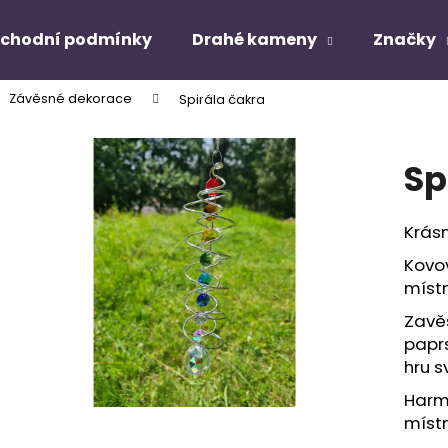
chodní podmínky
Drahé kameny
Značky
Závěsné dekorace
Spirála čakra
Co potřebujete najít?
Sp
HLEDAT
Krásn
Kovov
Doporučujeme
místn
Zavě
paprs
hru s
Harmo
míst