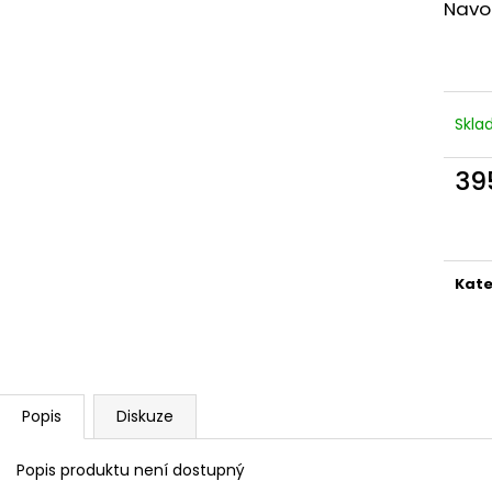
NÁRAMEK APATIT
PARFÉMOVÁ VOD
Navo
AYAT 100ML
295 Kč
1 290 Kč
Skl
39
Měr
cena
Kate
Popis
Diskuze
Popis produktu není dostupný