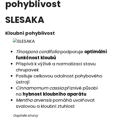
pohyblivost
a
j
SLESAKA
í
t
?
Kloubní pohyblivost
Tinospora cordifolia
podporuje
optimální
funkčnost kloubů
HLEDAT
Přispívá k výživě a normalizaci stavu
chrupavek
Posiluje celkovou odolnost pohybového
ústrojí
D
Cinnamomum cassia
příznivě působí
o
na
hybnost kloubního aparátu
p
Mentha arvensis
pomáhá uvolňovat
o
svalovou a kloubní ztuhlost
r
u
Doplněk stravy