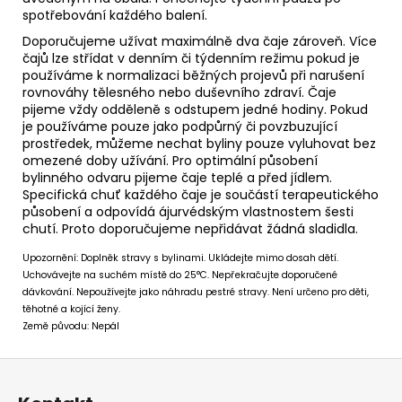
spotřebování každého balení.
Doporučujeme užívat maximálně dva čaje zároveň. Více
čajů lze střídat v denním či týdenním režimu pokud je
používáme k normalizaci běžných projevů při narušení
rovnováhy tělesného nebo duševního zdraví. Čaje
pijeme vždy odděleně s odstupem jedné hodiny. Pokud
je používáme pouze jako podpůrný či povzbuzující
prostředek, můžeme nechat byliny pouze vyluhovat bez
omezené doby užívání. Pro optimální působení
bylinného odvaru pijeme čaje teplé a před jídlem.
Specifická chuť každého čaje je součástí terapeutického
působení a odpovídá ájurvédským vlastnostem šesti
chutí. Proto doporučujeme nepřidávat žádná sladidla.
Upozornění: Doplněk stravy s bylinami. Ukládejte mimo dosah dětí.
Uchovávejte na suchém místě do 25°C. Nepřekračujte doporučené
dávkování. Nepoužívejte jako náhradu pestré stravy. Není určeno pro děti,
těhotné a kojící ženy.
Země původu: Nepál
Z
á