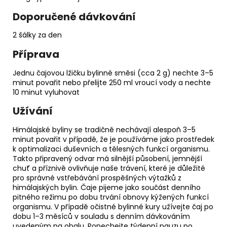
Doporučené dávkování
2 šálky za den
Příprava
Jednu čajovou lžičku bylinné směsi (cca 2 g) nechte 3–5
minut povařit nebo přelijte 250 ml vroucí vody a nechte
10 minut vyluhovat
Užívání
Himálajské byliny se tradičně nechávají alespoň 3–5
minut povařit v případě, že je používáme jako prostředek
k optimalizaci duševních a tělesných funkcí organismu.
Takto připravený odvar má silnější působení, jemnější
chuť a příznivě ovlivňuje naše trávení, které je důležité
pro správné vstřebávání prospěšných výtažků z
himálajských bylin. Čaje pijeme jako součást denního
pitného režimu po dobu trvání obnovy kýžených funkcí
organismu. V případě očistné bylinné kury užívejte čaj po
dobu 1–3 měsíců v souladu s denním dávkováním
uvedeným na obalu. Ponechejte týdenní pauzu po