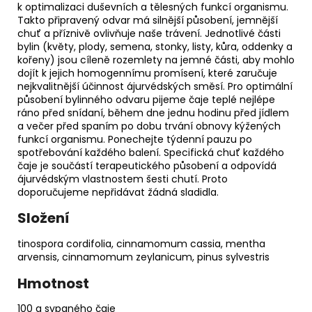
k optimalizaci duševních a tělesných funkcí organismu.
Takto připravený odvar má silnější působení, jemnější
chuť a příznivě ovlivňuje naše trávení. Jednotlivé části
bylin (květy, plody, semena, stonky, listy, kůra, oddenky a
kořeny) jsou cíleně rozemlety na jemné části, aby mohlo
dojít k jejich homogennímu promísení, které zaručuje
nejkvalitnější účinnost ájurvédských směsí. Pro optimální
působení bylinného odvaru pijeme čaje teplé nejlépe
ráno před snídaní, během dne jednu hodinu před jídlem
a večer před spaním po dobu trvání obnovy kýžených
funkcí organismu. Ponechejte týdenní pauzu po
spotřebování každého balení. Specifická chuť každého
čaje je součástí terapeutického působení a odpovídá
ájurvédským vlastnostem šesti chutí. Proto
doporučujeme nepřidávat žádná sladidla.
Složení
tinospora cordifolia, cinnamomum cassia, mentha
arvensis, cinnamomum zeylanicum, pinus sylvestris
Hmotnost
100 g sypaného čaje