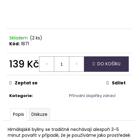
č
u
j
e
m
e
Skladem
(2 ks)
Kód:
1871
PARFÉMOVÁ
VODA
139 Kč
-
DO KOŠÍKU
ZAHRA
Měrná
ARABIA
cena:
-
Zeptat se
Sdílet
AYAT
100ML
Kategorie
:
Přírodní doplňky zdraví
1
290
Kč
Popis
Diskuze
Himálajské byliny se tradičně nechávají alespoň 3–5
minut povařit v případě, že je používáme jako prostředek