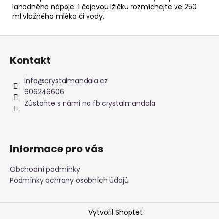
lahodného nápoje: 1 čajovou lžičku rozmíchejte ve 250
ml vlažného mléka či vody.
Z
á
Kontakt
p
a
info
@
crystalmandala.cz
t
606246606
í
Zůstaňte s námi na fb:crystalmandala
Informace pro vás
Obchodní podmínky
Podmínky ochrany osobních údajů
Vytvořil Shoptet