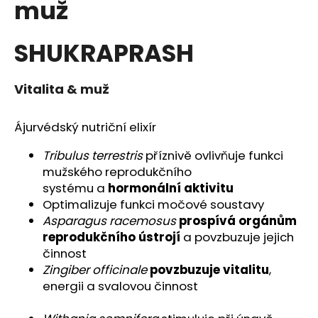
muž
a
j
SHUKRAPRASH
í
t
?
Vitalita & muž
Ájurvédský nutriční elixír
Tribulus terrestris
příznivě ovlivňuje funkci
HLEDAT
mužského reprodukčního
systému a
hormonální aktivitu
Optimalizuje funkci močové soustavy
Asparagus racemosus
prospívá orgánům
D
reprodukčního ústrojí
a povzbuzuje jejich
o
činnost
p
Zingiber officinale
povzbuzuje vitalitu
,
o
energii a svalovou činnost
r
u