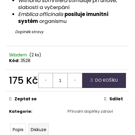
Withania somnifera
stimuluje při únavě,
č
u
slabosti a vyčerpání
j
Emblica officinalis
posiluje imunitní
e
systém
organismu
m
Doplněk stravy
e
PARFÉMOVÁ
Skladem
(2 ks)
VODA
Kód:
3528
-
ZAHRA
ARABIA
175 Kč
-
DO KOŠÍKU
AYAT
100ML
Měrná
cena:
1
Zeptat se
Sdílet
290
Kč
Kategorie
:
Přírodní doplňky zdraví
Popis
Diskuze