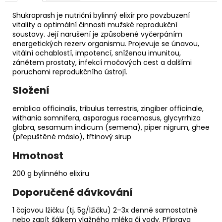
Shukraprash je nutriční bylinný elixír pro povzbuzení
vitality a optimální činnosti mužské reprodukční
soustavy. Její narušení je způsobené vyčerpáním
energetických rezerv organismu. Projevuje se únavou,
vitální ochablostí, impotencí, sníženou imunitou,
zánětem prostaty, infekcí močových cest a dalšími
poruchami reprodukčního ústrojí.
Složení
emblica officinalis, tribulus terrestris, zingiber officinale,
withania somnifera, asparagus racemosus, glycyrrhiza
glabra, sesamum indicum (semena), piper nigrum, ghee
(přepuštěné máslo), třtinový sirup
Hmotnost
200 g bylinného elixíru
Doporučené dávkování
1 čajovou lžičku (tj. 5g/lžičku) 2–3x denně samostatně
nebo zapít šálkem vlažného mléka či vody. Příprava