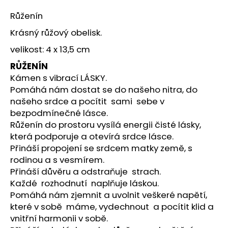
a
Růženín
j
Krásný růžový obelisk.
í
velikost: 4 x 13,5 cm
t
?
RŮŽENÍN
Kámen s vibrací LÁSKY.
Pomáhá nám dostat se do našeho nitra, do
našeho srdce a pocítit sami sebe v
bezpodmínečné lásce.
HLEDAT
Růženín do prostoru vysílá energii čisté lásky,
která podporuje a otevírá srdce lásce.
Přináší propojení se srdcem matky země, s
rodinou a s vesmírem.
D
Přináší důvěru a odstraňuje strach.
o
Každé rozhodnutí naplňuje láskou.
p
Pomáhá nám zjemnit a uvolnit veškeré napětí,
o
r
které v sobě máme, vydechnout a pocítit klid a
u
vnitřní harmonii v sobě.