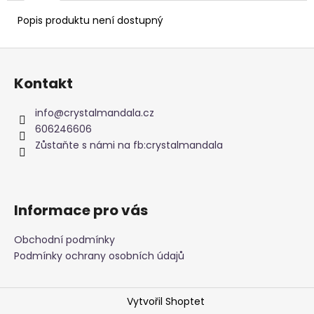
Popis produktu není dostupný
Z
á
Kontakt
p
a
info
@
crystalmandala.cz
t
606246606
í
Zůstaňte s námi na fb:crystalmandala
Informace pro vás
Obchodní podmínky
Podmínky ochrany osobních údajů
Vytvořil Shoptet