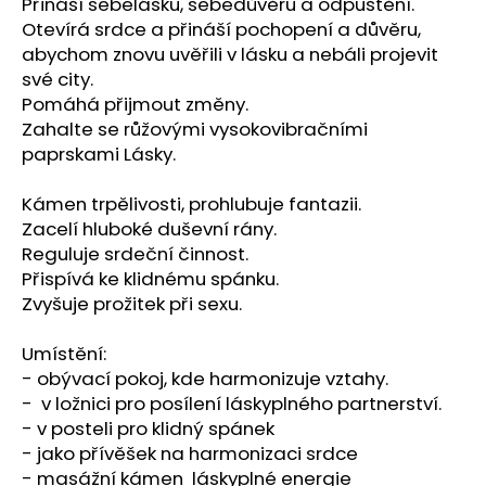
č
Přináší sebelásku, sebedůvěru a odpuštění.
u
Otevírá srdce a přináší pochopení a důvěru,
j
abychom znovu uvěřili v lásku a nebáli projevit
e
své city.
m
Pomáhá přijmout změny.
e
Zahalte se růžovými vysokovibračními
paprskami Lásky.
NAUŠNICE
Kámen trpělivosti, prohlubuje fantazii.
Z
PERLETI
Zacelí hluboké duševní rány.
245
Reguluje srdeční činnost.
Kč
Přispívá ke klidnému spánku.
Zvyšuje prožitek při sexu.
Umístění:
- obývací pokoj, kde harmonizuje vztahy.
- v ložnici pro posílení láskyplného partnerství.
- v posteli pro klidný spánek
- jako přívěšek na harmonizaci srdce
- masážní kámen láskyplné energie