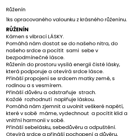
a
Růženín
j
1ks opracovaného valounku z krásného růženínu.
í
RŮŽENÍN
t
Kámen s vibrací LÁSKY.
?
Pomáhá nám dostat se do našeho nitra, do
našeho srdce a pocítit sami sebe v
bezpodmínečné lásce.
Růženín do prostoru vysílá energii čisté lásky,
HLEDAT
která podporuje a otevírá srdce lásce.
Přináší propojení se srdcem matky země, s
rodinou a s vesmírem.
Přináší důvěru a odstraňuje strach.
D
Každé rozhodnutí naplňuje láskou.
o
Pomáhá nám zjemnit a uvolnit veškeré napětí,
p
které v sobě máme, vydechnout a pocítit klid a
o
vnitřní harmonii v sobě.
r
Přináší sebelásku, sebedůvěru a odpuštění.
u
Otevírá srdce a přináší pochopení a důvěru,