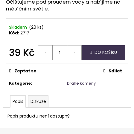
Očišťujeme pod proudem vody a nabíjíme na
měsíčním světle.
Skladem
(20 ks)
Kód:
2717
39 Kč
DO KOŠÍKU
Měrná
cena:
Zeptat se
Sdílet
Kategorie
:
Drahé kameny
Popis
Diskuze
Popis produktu není dostupný
Z