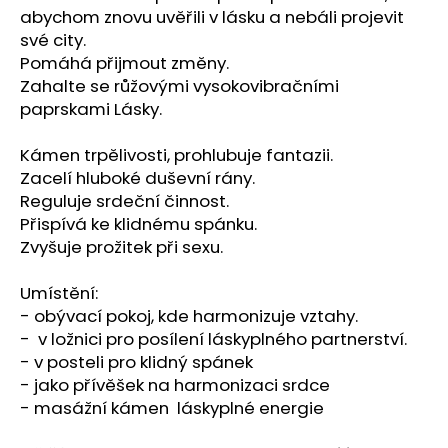
č
abychom znovu uvěřili v lásku a nebáli projevit
u
své city.
j
Pomáhá přijmout změny.
e
Zahalte se růžovými vysokovibračními
m
paprskami Lásky.
e
Kámen trpělivosti, prohlubuje fantazii.
APATIT
Zacelí hluboké duševní rány.
SRDCE
Reguluje srdeční činnost.
695
Přispívá ke klidnému spánku.
Kč
Zvyšuje prožitek při sexu.
Umístění:
- obývací pokoj, kde harmonizuje vztahy.
- v ložnici pro posílení láskyplného partnerství.
- v posteli pro klidný spánek
- jako přívěšek na harmonizaci srdce
- masážní kámen láskyplné energie