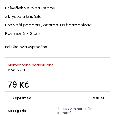
a
Přívěšek ve tvaru srdce
j
z krystalu ķřišťálu
í
Pro vaši podporu, ochranu a harmonizaci
t
?
Rozměr: 2 x 2 cm
Položka byla vyprodána…
HLEDAT
Momentálně nedostupné
Kód:
2240
D
79 Kč
o
Měrná
p
cena:
o
Zeptat se
Sdílet
r
ŠPERKY z minerálních
u
Kategorie
:
kamenů