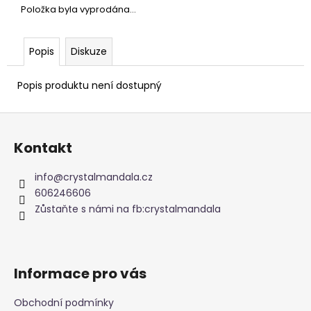
č
Položka byla vyprodána…
u
j
e
Popis
Diskuze
m
e
Popis produktu není dostupný
Z
NAUŠNICE
KORÁLKOVÉ
á
Kontakt
345
p
Kč
a
info
@
crystalmandala.cz
t
606246606
í
Zůstaňte s námi na fb:crystalmandala
Informace pro vás
Obchodní podmínky